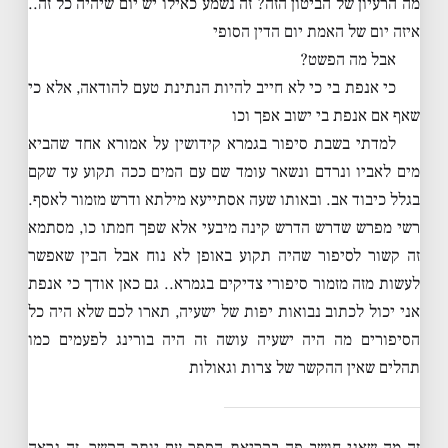
מה הרעיון של הביטון הזה? זה נשמע כאילו יש יום שיהיה כל זה..
איזה יום של האמת יום הדין הסופי
אבל מה הפשט?
כי אנפת בי כי לא חייב להיות הנתינת טעם להודאה, אלא כי
שאף אם אנפת בי ישוב אפך וכו
למדתי בשבת סיפור בגמרא קידושין על אמורא אחד שהביא
מים לאביו ונרדם ונשאר עומד שם עם המים ככה תקוע עד שקם
בגלל כיבוד אב. ובאותו שעה אסתייעא מילתא ודרש מזמור לאסף.
רשי מפרש שדרש הדרש קינה מיבעי אלא שפך חמתו כו, מסתמא
זה קשור לסיפור שהיה תקוע באופן לא נוח אבל הבין שאפשר
לעשות מזה מזמור סיפורי צדיקים בגמרא.. גם כאן אודך כי אנפת
אני יכול לכתוב נבואות יפות של ישעיה, תארו לכם שלא היה כל
הסיפורים מה היה ישעיה עושה זה היה בורינג לפעמים כמו
תהלים שאין ההקשר של צרות וגאולות
זה מה שאני חושב פה בקריאת הספר עם יותר הקשר, זה נראה