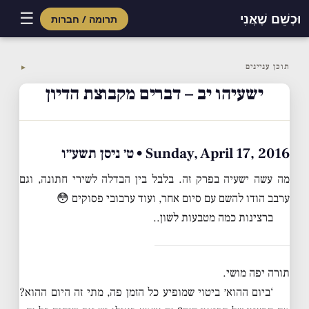
☰
וּכְשֵׁם שֶׁאֲנִי
תרומה / חברות
Skip
to
תוכן עניינים
▼
content
ישעיהו יב – דברים מקבוצת הדיון
Sunday, April 17, 2016 • ט׳ ניסן תשע״ו
מה עשה ישעיה בפרק זה. בלבל בין הבדלה לשירי חתונה, וגם
ערבב הודו להשם עם סיום אחר, ועוד ערבובי פסוקים 😳
ברצינות כמה מטבעות לשון..
תורה יפה מושי.
‘ביום ההוא׳ ביטוי שמופיע כל הזמן פה, מתי זה היום ההוא?