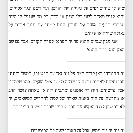
שיש לו שירים יפים על גאולה ועל חורבן, ועל השם ונגד אלילים,
והוא קופץ מאחד לשני בלי הגיון או סדר, רק מה שנופל לו היום
נזכרתי בבעיה אשיר על חורבן היום קמתי עם חיוך אדבר על
גאולה שהיה או שיהיב
אני מבין שביום ההוא פה זה רפרנס לפרק הקודם, אבל גם שם
הזמן הוא ‘ביום ההוא׳…
גם התווכחו כאן קודם קצת על וגר זאב עם כבש וכו, למשל וכתתו
חרבותיהם לאתים נראה לי שהיה ממשי אצל ישעיה. כמו שלמדנו
אצל פלשתים, היה רק אומנים ומתכית לזה או שאתה עושה חרב
או מחרשה, זה היה באמת שאלה של למה להקדיש המשאבים, זה
לא ככ שהןא נגד המןשג של חרב, אפילו שכבר במשנה הבינו כך.
גם יום זה יום ממש, אבל זה באותו שעה כל הסיפורים