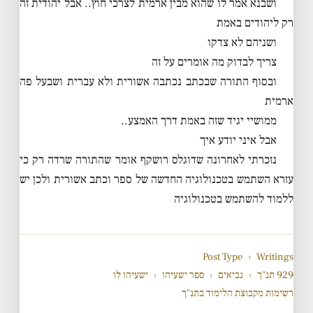
ושבנא אמר לו שהוא מבין ארמית לצרכי חוץ.. אבל יהודית זה
רק ליהודים באמת
ושניהם לא צדקו
צריך לבדוק מה אומרים על זה
ובסוף התורה שבכתב נכתבה אשורית ולא עברית ושבעל פה
ארמית
ממושיי יגיד שזה באמת דרך האמצע..
אבל איני יודע איך
נזכרתי לאחרונה שדוגלס רושקף אומר שהתורה שרדה רק כי
עזרא השתמש בטכנולוגיה החדשה של ספר וכתב אשורית ולכן יש
ללמוד להשתמש בטכנולוגיה
Post Type
›
Writings
929 תנ"ך
›
נביאים
›
ספר ישעיהו
›
ישעיהו לו
רשימות מקבוצת הלימוד בתנ"ך