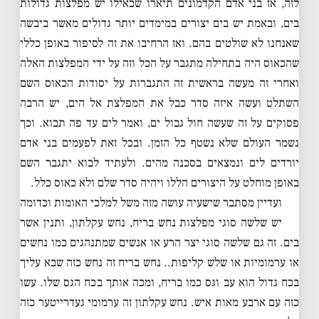
לזה, אז בני אדם הקדמונים תיארו שכאילו יש מפלצות גדולות
בים, ובאמת יש בים יצורים במימדים יותר גדולים מאשר ביבשה
שאנחנו לא שולטים בהם. ואז הרחיבו את זה לסיפור באופן כללי
שהכאוס היה בתחילה מתגבר על הכל וזה על ידי המפלצות האלה
ואחרי זה מעשה בראשית זה התגברות על יסודות הכאוס השם
השתלט ועשה איזה סדר כבל את המפלצת אל הים, יש הרבה
פסוקים על זה שעשה חול גבול ים, ואמר לים עד פה תבוא. וכך
נשמר העולם שלא נשטף כל הזמן. ובכל זאת לפעמים בני אדם
יורדים לים ונמצאים בסכנה מהים. ולעתיד לבוא יתגבר השם
באופן מוחלט על היצורים הללו ויהיה סדר שלם ולא כאוס כלל.
ועדיין מסתבר שישעיה עושה מזה משל למלכי האומות וכדומה
יש שלשה סוגי מפלצות נחש בריח, נחש עקלתון, ותנין אשר
בים. זה גם שלשה סוגי יצר הרע או אנשים שמתנהגים כמו נחשים
או ערמומיות או שלש קליפות.. נחש בריח זה נחש כזה שבא עליך
בכח גדול הוא עב וגס כמו בריח, ומכה אותך בכח הגס שלו. עשו
כזה עם ארבע מאות איש. נחש עקלתון זה ערמומי געדרייטער כזה