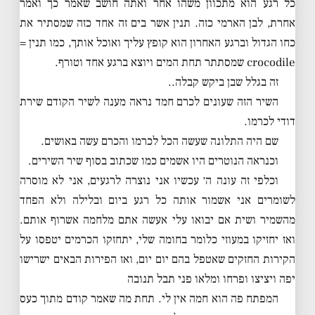
כל רגע הוא מתכוון משהו אחר ואתה חושב שאמר כך ואמר
אחרת, לבן הארמי כזה. תנין אשר בים זה אחד כזה שמסתיר את
כחו הגדול וברגע האחרון הוא קופץ עליך ואוכל אותך, כמו תנין =
crocodile שמסתתר תחת המים ויוצא ברגע אחד וטורף.
זה בגלל שבן ביקש קבלה..
השיר הזה שעונים לכרם חמד נראה מענה לשיר הקודם שירת
דודי לכרמו.
שם היה התלונה שעשה הכל לכרמו והכרם עשה באושים.
וכנראה הנוטרים היו אשמים כמו שכתוב בסוף שיר השירים.
וכלפי זה עונה ה׳ עכשיו אני נוצרה לרגעים, אני לא מוסרה
לשומרים אני אשמור אותה כל רגע ביום ובלילה ולא הפחד
מהשמיר ושית אם יבואו עלי אעשה אתם מלחמה אשרוף אותם.
ואז יחזיקו במעוזי כלומר בחומה שלי, יתחזקו הכרמים יטפסו על
הקירות החזקים שאטפל בהם יום יום, ואז הפירות הבאים ישרישו
יפה ויציצו ופרחו ומלאו פני תבל תנובה
המפתח פה הוא חמה אין לי. תחת מה שאמר קודם מתוך כעס