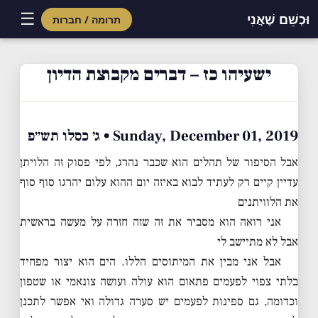
☰
וּכְשֵׁם שֶׁאֲנִי
תרומה / חברות
Skip
to
ישעיהו כז – דברים מקבוצת הדיון
content
Sunday, December 01, 2019 • ג׳ כסלו תש״פ
אבל הסיפור של תהלים הוא שכבר נהרג, לפי פסוק זה הלויתן
עדיין קיים רק לעתיד לבוא באיזה יום ההוא עלום יהרגו סוף סוף
את הלוויתנים
אני רואה הוא מסביר את זה שזה חזרה על מעשה בראשית
אבל לא מתיישב לי
אבל אני מבין את המיתוסים הללו. הים הוא יצור מפחיד
בלתי צפוי לפעמים פתאום הוא עולה ועושה צונאמי או שטפון
וכדומה, גם ספינות לפעמים יש סערה גדולה ואי אפשר לתכנן