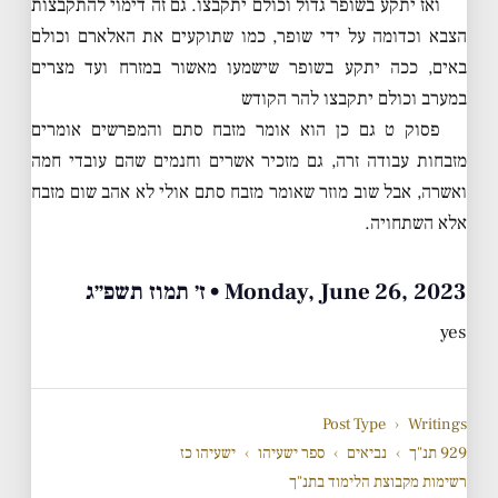
ואז יתקע בשופר גדול וכולם יתקבצו. גם זה דימוי להתקבצות
הצבא וכדומה על ידי שופר, כמו שתוקעים את האלארם וכולם
באים, ככה יתקע בשופר שישמעו מאשור במזרח ועד מצרים
במערב וכולם יתקבצו להר הקודש
פסוק ט גם כן הוא אומר מזבח סתם והמפרשים אומרים
מזבחות עבודה זרה, גם מזכיר אשרים וחנמים שהם עובדי חמה
ואשרה, אבל שוב מוזר שאומר מזבח סתם אולי לא אהב שום מזבח
אלא השתחויה.
Monday, June 26, 2023 • ז׳ תמוז תשפ״ג
yes
Post Type
›
Writings
929 תנ"ך
›
נביאים
›
ספר ישעיהו
›
ישעיהו כז
רשימות מקבוצת הלימוד בתנ"ך