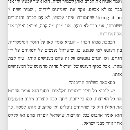
ואמר אזניח את הכרם ואתן לשמיר ושית. הוא אומר עכשיו זהו אני
כבר גם לא אכעס. אקח את העניינים לידיים , שמיר ושית ?
bring it on! שיתמודדו איתי עכשיו, לא עם הכרם והנוטרים
ששכרתי, אני כבר לא כועס, אני מבין מה קרה, ומכאן ואילך אני
אקח אחריות.
הכמכת מכהו הכהו – הנביא עומד כאן על חוסר הסימטריות
בין העונש למי שנענש בו, שישראל נענשים על חטאיהם על ידי
הגוים. ואז הגוים נענשים על זה שהם מענישים אותו. שזה קצת
מוזר.. אבל בסוף העונש של ישראל פחות מהעונש של המענישים
אותו.
בסאסאה בשלחה תריבנה?
יש לנביא כל מיני דימויים חקלאים. בסוף הוא אומר אחבוט
את כל הארצות, כמו כי יחבוט זיתך, ככה קוצרים זיתים מנענעים
את האילן חזק עד שהזיתים נופלים ואז מלקטים אותו למטה. כך
הוא אומר אחבוט בכל הארצות שישראל יופרדו מהם ואז אלקט
אחד אחד מבני ישראל.