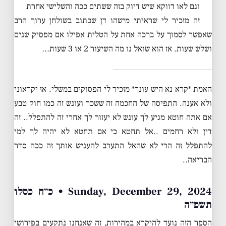
וגם לאו דווקא שיש דיוק בזה ששתים ככה והשלישי אחרת
זה מזכיר לי שראיתי מישהו דן שכתוב בשולחן ערוך הרב
שאפשר לסמוך על ברכה אחת על הטלית אפילו אם מפסיק שנים
ושלש שעות. אז הוא שואל נו מה השיעור 2 או 3 שעות…
האמת *קרא נא היש עונך* מזכיר לי הפסוקים במשלי. אז יקראוני
ולא אענה. התפיסה של החכמה זה ששכר ועונש זה כמו חוק טבע
אם אתה חוטא מגיע לך עונש לא יעזור לך אחרי זה להתפלל.. זה
דין ולא רחמים ..אל תחטא כי אם תחטא לא יהיה לך למי
להתפלל זה הרי לא שהאל התערב להעניש אותך זה ככה סדר
הבריאה..
Sunday, December 29, 2024 • כ״ח כסלו
תשפ״ה
הספר הזה נועד להיקרא במהירות, זה שאנחנו נתקעים בפירושי