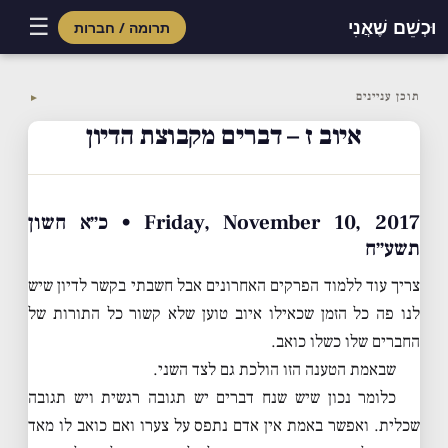
☰
וּכְשֵׁם שֶׁאֲנִי
תרומה / חברות
Skip
to
תוכן עניינים
▼
content
איוב ז – דברים מקבוצת הדיון
Friday, November 10, 2017 • כ״א חשון
תשע״ח
צריך עוד ללמוד הפרקים האחרונים אבל חשבתי בקשר לדיון שיש
לנו פה כל הזמן שכאילו איוב טוען שלא קשור כל התורות של
החברים שלו כשלו כואב.
שבאמת הטענה הזו הולכת גם לצד השני.
כלומר נכון שיש שנח דברים יש תגובה רגשית ויש תגובה
שכלית. ואפשר באמת אין אדם נתפס על צערו ואם כואב לו מאד