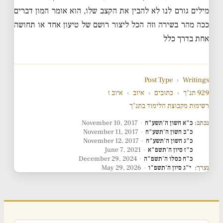
מילים גורם לנו לא להבין את הקצב שלו, הוא אומר המון דברים
ככה מהר בשירה וזה הכל ליצור רושם של טיעון אחד או תחושה
אחת בדרך כלל
Post Type
›
Writings
929 תנ"ך
›
כתובים
›
איוב
›
איוב ז
רשימות מקבוצת הלימוד בתנ"ך
נכתב:
כ"א חשון ה'תשע"ח
·
November 10, 2017
כ"ב חשון ה'תשע"ח
·
November 11, 2017
כ"ג חשון ה'תשע"ח
·
November 12, 2017
כ"ז סיון ה'תשפ"א
·
June 7, 2021
כ"ח כסלו ה'תשפ"ה
·
December 29, 2024
נערך:
י"ג סיון ה'תשפ"ו
·
May 29, 2026