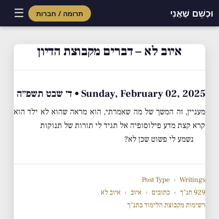
☰
וּכְשֵׁם שֶׁאֲנִי
תרומה / חברות
Skip
to
איוב לא – דברים מקבוצת הדיון
content
Sunday, February 02, 2025 • ד׳ שבט תשפ״ה
מעניין, זה המשך של מה שאמרתי, הוא מראה שהוא לא ילד הוא
קרא קצת מדע פילוסופיה אל תגיד לי תורות של תנוקות
נשמע לי פשוט שכן לא?
Post Type
›
Writings
929 תנ"ך
›
כתובים
›
איוב
›
איוב לא
רשימות מקבוצת הלימוד בתנ"ך