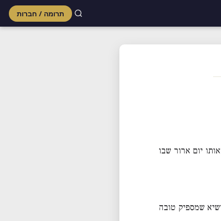
תרומה / חברות
Skip
to
content
ותו יום ארור שבו
ושיא שמספיק טובה