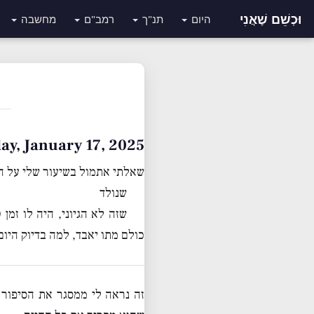
וּכְשֵׁם שֶׁאֲנִי
היום
תנ"ך
רמב"ם
מחשבה
Friday, January 17, 2025 • י״ז טבת
שאלתי אתמול בשיעור שלי על ה
שנולד
שזה לא הגיוני, היה לו זמ
כולם מתו יאבד, למה בדיוק היום
זה נראה לי ממסגר את הסיפור 