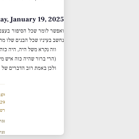
Sunday, January 19, 2025 • י״ט טב
ואפשר לומר שכל הסיפור בעצם ה
נחשב בעיניו שכל הבנים שלו מתו
וזה נקרא משל היה, היה כז
(הרי ברור שהיה כזה איש מי
ולכן באמת רוב הדברים של א
ngs
929 תנ
רשי
נכת
נער