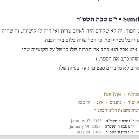
ת תשפ״ה
פוך, זה לא שקודם היה לאיוב צרות ואז היה לו קושיות, זה שהיה לו
 והכל נשרף וכו׳, כי הכל שווה כלום בלי הבנה,
ה איש אבל הוא כתב את הצרות שלו כמשל על הקושיות שלו
שהו כתב את הספר..(
יוב לא מדברים ספציפית על בעיות שלו
Post Type
›
Writi
"ך
›
כתובים
›
איוב
›
איוב כא
מות מקבוצת הלימוד בתנ"ך
ב:
י"ז טבת ה'תשפ"ה
·
January 17, 2025
י"ט טבת ה'תשפ"ה
·
January 19, 2025
ך:
י"ג סיון ה'תשפ"ו
·
May 29, 2026