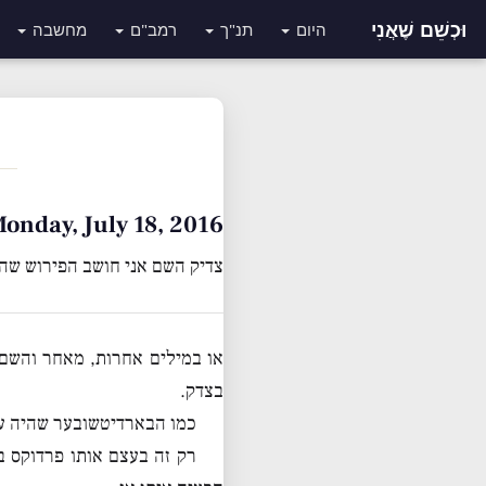
וּכְשֵׁם שֶׁאֲנִי
היום
תנ"ך
רמב"ם
מחשבה
Monday, July 18, 2016 • י״ב תמוז תשע
צדיק השם אני חושב הפירוש שהוא
או במילים אחרות, מאחר והשם 
בצדק.
כמו הבארדיטשובער שהיה עו
רק זה בעצם אותו פרדוקס 