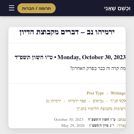
☰
וּכְשֵׁם שֶׁאֲנִי
תרומה / חברות
Skip
to
ירמיהו נב – דברים מקבוצת הדיון
content
Monday, October 30, 2023 • ט״ו חשון תשפ״ד
מה קרה זה כבר בפרק האחרון?
Post Type
›
Writings
929 תנ"ך
›
נביאים
›
ספר ירמיהו
›
ירמיהו נב
רשימות מקבוצת הלימוד בתנ"ך
נכתב:
ט"ו חשון ה'תשפ"ד
·
October 30, 2023
נערך:
י"ג סיון ה'תשפ"ו
·
May 29, 2026