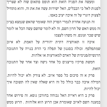
ומעשה את הפניה הזאת הוא תופס פתאום שזה לא שצריך
לפנות לאל כי הבבלים, האל ישירות עשה את את זה, והוא מתחיל
לצעוק דוגרי על זה איכה יעיב באפו..
זה תנועה אחרת לגמרי הפרק הזה שאומר שהאש שנמצא בציון
זה ממש האש של חרון השם, זה לא לומר שהשם עשה הכל או לומר
שיש שכר ועונש. זה משהו לעצמו
איכה זו תאודציה דתית יהודית על האמת. לא איוב
שמתפלסף. וכולה בסגנון של תפלה כי הדת בנויה על התגובה
הרגשית/פנימית של האדם למאורעות או אלהות.
חמשת פרקיו מייצגים כל אחד גישה וצד אחר של התגובה
הזאת.
פרק א זה סיכום כל ספר איוב. לא צודק ולא יכול להיות.
המילה איכה כבר כולל כל זה היא שאלה שאין לה תשובה איך
יכול להיות.
פרק ב היא ראיית האל נכוחה בחורבן גופא. זה פירוש אחד
במענה השם לאיוב שאומרת אכן הרוע הוא אלוהות . הרוע ממש