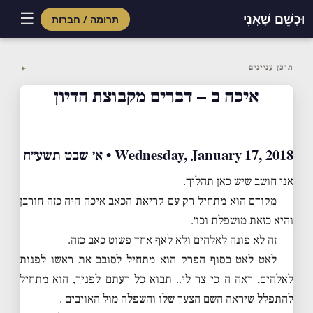
☰
וּכְשֵׁם שֶׁאֲנִי
תרומה / חברות
Skip
to
תוכן עניינים
▼
content
איכה ב – דברים מקבוצת הדיון
Wednesday, January 17, 2018 • א׳ שבט תשע״ח
אני חושב שיש כאן תהליך.
מקודם הוא מתחיל רק עם קריאת הכאב איכה היה כזה חורבן
והיא כזאת מושפלת וכו׳.
זה לא פונה לאלהים ולא לאף אחד פשוט כאב כזה.
לאט לאט בסוף הפרק הוא מתחיל לסובב את ראשו לפנות
לאלהים, ראה ה כי צר לי.. תבוא כל רעתם לפניך, הוא מתחיל
להתפלל שיראה השם הצער שלו והשפלה מול האויבים .