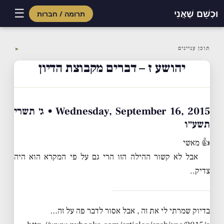
☰
וּכְשֵׁם שֶׁאֲנִי
תרומה / חברות
Skip
to
תוכן עניינים
▼
content
יהושע ז – דברים מקבוצת הדיון
Wednesday, September 16, 2015 • ג׳ תשרי
תשע״ו
👍 מאשי
אבל לא קשור ההילה הזו הרי גם על פי המקרא הוא היה
צדיק..
בדיוק שמרתי לי את זה , אבל אסור לדבר פה על זה…