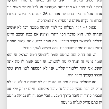
ומפורסמים שאנחנו קוראים עליהם בסיפורים שהיה הכרעה
גדולה לצד אחד לא מתו יותר מעשרות או לכל היותר מאות בני
אדם. אבל זה היה ההכרעה אםהרגו 36 אנשים אז השאר נפחדו
וברחו זה נקרא פשוט שהפסידו את המלחמה.
פסוק ז – י זה תפלה! כך למד יהושע ממשה רבו לא עושים
הנחות לה׳. הוא מדבר הכי דוגרי וצועק אם ככה המצב היינו
יכולים להישאר בעבר הירדן.. מה אומר ככה. אתה עושה מאתנו
צחוק והגוים יאמרו שהפסדנו. ומה תעשה לשמך הגדול.
יש את החזל הזה שהשם אומר ליהושע חטא ישראל אז הוא
אומר נו מי זה תגיד לי מה לעשות.. אז השם אומר לו מה אתה
חושב אני איזה דלטורין שלך.. אני לא המספר לשון הרע שלך
תברר בעצמך מי זה היה..
ואז שואלים שאלה ומה זה הגורל זה לא שהשם מגלה. אז לא
גורל זה דבר טבעי כביכול זה עובד איכשהו. חיים יצחק עלי אם
אסביר כיצד זה עובד בדרך הטבע.. אבל עכפ זה לא נבואה מהשם
זה סתם טריק לגלות מי עשה