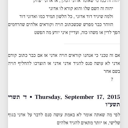
יהוה זה כמו מי שאומר אדוני המלך, או אדוני יצחק
יהוה זה השם שלו והוא קורא לו אדוני
ולמה שיגיד דוד אדוני , כל הלשון תמיד כמו ואדוני דוד
הזוהר כבר מפרש שכשכתוב הויה וקוראים אלהים שהרחמים
הפך לדין או משהו כזה, ועדיין איני יודע מה הפשט
אם זה טכני כי אנחנו קוראים הויה אדני אז אם כבר כתוב קודם
אדני לא עושה סנס להגיד אדני אדני אז הוצרכו להחליף הויה
בשם אחר
?
Thursday, September 17, 2015 • ד׳ תשרי
תשע״ו
לפי מה שאתה אומר לא באמת עושה סנס לדבר על אדני בגוף
שלישי, אז יותר מתאים להגיד אלהים