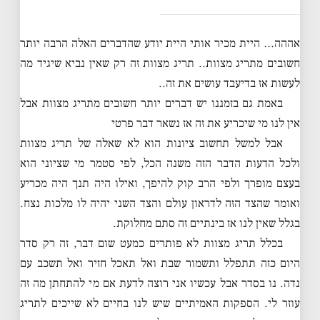
אההה… היית מכיר אותי היית יודע שהדברים האלה הרבה יותר
חשובים מתריג מצוות.. תריג מצוות זה רק שאין נביא שיגיד מה
לעשות אז בדיעבד עושים את זה..
באמת גם בזמננו יש דברים יותר חשובים מתריג מצוות אבל
אין לנו מי שיכריע את זה אז נשאר דבר פרטי
אבל למשל תחשוב ציונות הוא לא שאלה של תריג מצוות
ולכל הדעות הדבר הזה משנה הכל, לפי סטמר מי שציוני הוא
בעצם מופרך ולפי הרב קוק להיפך, ואילו היה תנך היה מכריע
ואומר שהצד הזה לדראון עולם והצד השני יהיה לו מלכות נצח.
בגלל שאין לנו אז בינתיים זה סתם מחלוקת.
בכלל תריג מצוות לא פותרים כמעט שום דבר, זה רק סדר
היום כזה תתפלל ותשמור שבת ואל תאכל חזיר ואל תשכב עם
נדה. נו בסדר אבל עכשיו אני רוצה לדעת אם מי להתחתן מה זה
עוזר לי. הספקות האמיתיים שיש לנו בחיים לא שייכים לתריג