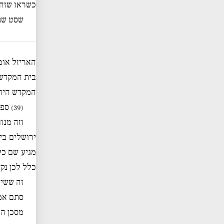
כשראו שזה 
שסט שנ
האריזל אומ
בית המקדש,
המקדש היה 
ספר
(39)
וזה מנו
ירושלים בי
מגיע שם כל
כלל לכן נק׳
זה ששיל
סתם אמר
מסכן המ