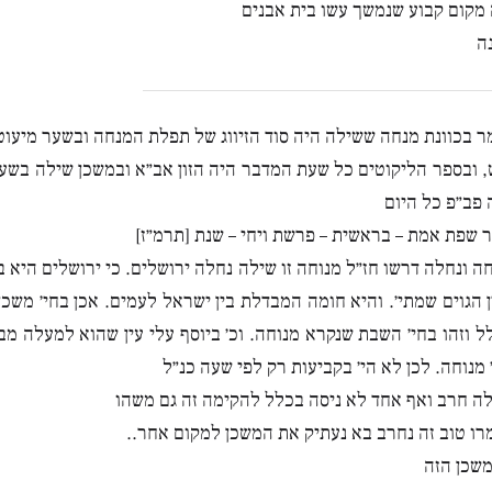
מקום קבוע שנמשך עשו בית אבנים
ה
ר בכוונת מנחה ששילה היה סוד הזיווג של תפלת המנחה ובשער מיעו
 ובספר הליקוטים כל שעת המדבר היה הזון אב״א ובמשכן שילה בשע
פב״פ כל היום
 שפת אמת – בראשית – פרשת ויחי – שנת [תרמ״ז]
חה ונחלה דרשו חז״ל מנוחה זו שילה נחלה ירושלים. כי ירושלים היא ב
ן הגוים שמתי׳. והיא חומה המבדלת בין ישראל לעמים. אכן בחי׳ משכ
ל וזהו בחי׳ השבת שנקרא מנוחה. וכ׳ ביוסף עלי עין שהוא למעלה מבח
 מנוחה. לכן לא הי׳ בקביעות רק לפי שעה כנ״ל
ה חרב ואף אחד לא ניסה בכלל להקימה זה גם משהו
ו טוב זה נחרב בא נעתיק את המשכן למקום אחר..
שכן הזה