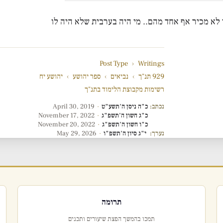
י לא מכיר אף אחד מהם.. מי היה בערבית שלא היה לו
Post Type
›
Writings
929 תנ"ך
›
נביאים
›
ספר יהושע
›
יהושע יח
רשימות מקבוצת הלימוד בתנ"ך
נכתב:
כ"ה ניסן ה'תשע"ט
·
April 30, 2019
כ"ג חשון ה'תשפ"ג
·
November 17, 2022
כ"ו חשון ה'תשפ"ג
·
November 20, 2022
נערך:
י"ג סיון ה'תשפ"ו
·
May 29, 2026
תרומה
תמכו בהמשך הפצת שיעורים ותכנים