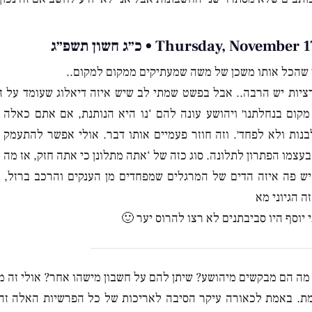
Thursday, Novemb • כ״ג חשון תשפ״ג
שהכל אותו משכן של משה שמעתיקים ממקום למקום..
ציות יש הרבה.. אבל בפשט שמתי לב שיש איזה דיאלוג שעומד על זה
מקום בנחלתנו׳ ויהושע עונה להם ‘נו היא הנותנת, אם אתם כאלה
בנות ולא לפחד׳. וזה חוזר פעמיים אותו דבר. אולי אפשר להתעמק 
עצמו הפתרון לתלונה. סוג כזה של ‘אתה מתלונן כי אתה חזק, אז מה א
 יש פה איזה הדים של המרגלים שמפחדים מן הענקים והרכב ברזל,
ה הגיוני מא
י יוסף היו סביבתנים לא רצו להרוס יער 🙂
ה הם מבקשים מיהושע? שיתן להם על חשבון מישהו אחר? אולי זה מ
ת. באמת לכאורה עיקר הסיבה לאריכות של כל הפרשיות האלה זה ל