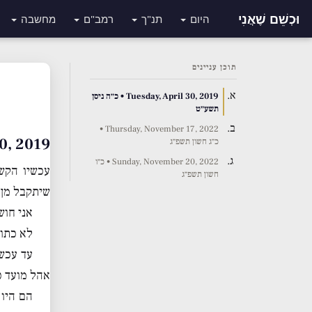
וּכְשֵׁם שֶׁאֲנִי
היום
תנ"ך
רמב"ם
מחשבה
תוכן עניינים
Tuesday, April 30, 2019 • כ״ה ניסן
תשע״ט
Thursday, November 17, 2022 •
pril 30, 2019
כ״ג חשון תשפ״ג
Sunday, November 20, 2022 • כ״ו
עכשיו הקש
חשון תשפ״ג
שיתקבל מן 
אני חוש
לא כתוב
עד עכשי
אהל מועד כ
הם היו 