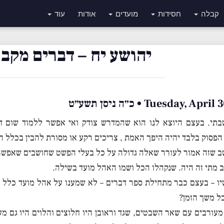
קבלה
חסידות
מועדים
אודות
עוד
יהושע יח – דברים מקבו
Tuesday, A • כ״ה ניסן תשע״ט
בתי. בעצם היוצא לנו הוא שהמדרש צודק ואי אפשר ללמוד שום 
הפסוק בלבד יהיה היפך האמת , צריכים רקע או מסורת להבין בכלל 
ב שזה אמור לעורר שאלה גדולה על כל בעלי הפשט שחושבים שאפשר 
 מתי זה היה. שנקהלו הכל ושמו האהל מועד בשילה.
ו – בעצם כבר מתחילת ספר דברים – לא שמענו על אהל מועד כלל א
ל משך הזמן?
מעורבים עם שאר השבטים, שגד וראובן היו חלוצים והלוים היו גם מע