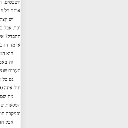
השבטים, ול
אותם כל פע
יש קצת 
וכו׳. אבל 
ההבדל? אלא
אז מה ההבד
הוא המצ
זה באמ
הערים שנצח
גם כל ה
חזל איזה 400 שנה. זה פלא
מה שמש
המסעות שלה
ובמקרה הוא
אבל חזל