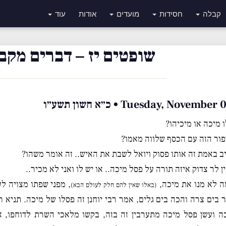
קבלה
חסידות
מועדים
אודות
עוד
שופטים יז – דברים מקבו
Tuesday, Novem • כ״א חשון תשע״ו
 מיכה או מיכיהו?
ור הזה עם הכסף שלווה מאמו?
יב באמת זה אותו פסוק ויואל לשבת את האיש.. זה אומר משהו?
ן לר צדוק איזה תורה על פסל מיכה.. או יש לו ואני לא מכיר..
ה לא מנו את מיכה,
, מפני שפתו מצויה ל
(באלו שאין להם חלק לעולם הבא)
 בים צרה והכה בים גלים, אמר רבי יוחנן זה פסלו של מיכה. תניא רב
 ועשן פסל מיכה מתערבין זה בזה, בקשו מלאכי השרת לדוחפו, א