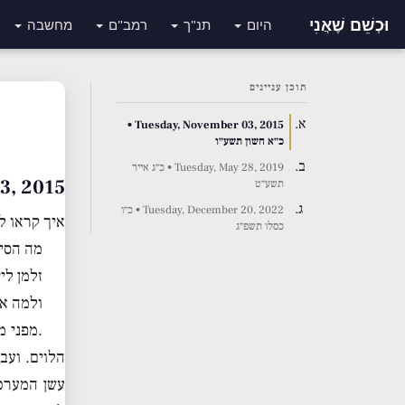
וּכְשֵׁם שֶׁאֲנִי
היום
תנ"ך
רמב"ם
מחשבה
תוכן עניינים
Tuesday, November 03, 2015 •
כ״א חשון תשע״ו
Tuesday, May 28, 2019 • כ״ג אייר
ber 03, 2015
תשע״ט
Tuesday, December 20, 2022 • כ״ו
איך קראו לו
כסלו תשפ״ג
מה הסיפ
זלמן לי
ולמה אי
.מפני מ
הלוים. ועבר
עשן המערכה