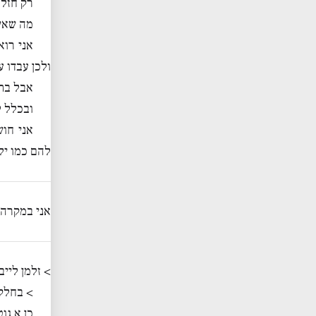
רק חזל 
מה שאינ
אני רו
ולכן עבדו ע
אבל בתו
ובכלל ל
אני חוש
להם כמו ילד
אני במקרה מ
> זלמן ליי
> בחלק 
כן א גו