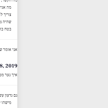
מה הקשר, ג
מה אגיד
צריך לב
שהיה נ
בטח בזו
אני אומר שאח
 May 28, 2019
איך נער ממ
גם גדעון עש
מישהו י