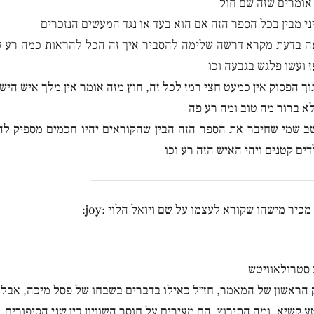
אומרים שזה שם חול
י מבין בכל הספר הזה אם הוא בעד או נגד המעשים הנזכרים
אה בדעת מקרא דרשה שלימה להסביר איך זה הכל להראות כמה רע ע
ז ועשו פלגש בגבעה וכו
ך הפסוק אין כמעט חצי רמז לכל זה, חוץ מזה אומר אין מלך איש הישר
א ברור מה טוב ומה רע פה
ב שמי שחיבר את הספר הזה הבין שהקוראים יהיו חכמים מספיק לה
ים קטנים ויהי האיש הזה רע וכו
כיר מישהו שקורא לעצמו על שם ויואל הלוי :joy:
ב סטרולאוויטש
הראשון של המאמר, חז״ל כאילו בדברים בשבחו של פסל מיכה, אבל 
טע קשיא, ומה התירוץ, הם מעירים על חוסר השוויון בין שני הסיפורים