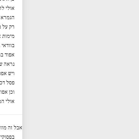
אולי לה
הגמרא א
רק על פ
מימות א
בוודאי
אפוד בג
נראה שי
ויש אפו
פסל דכר
וכן אפו
אולי המ
אבל זה מוז
בפסוקים