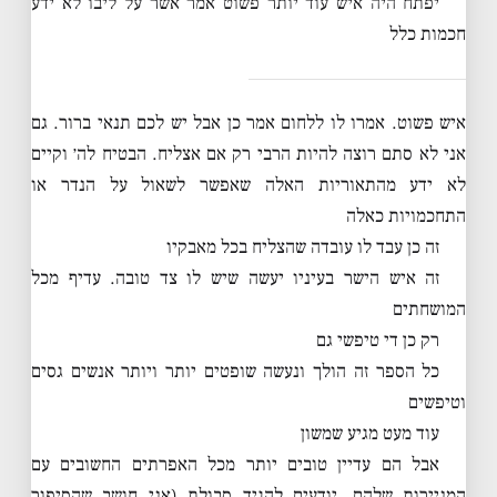
יפתח היה איש עוד יותר פשוט אמר אשר על ליבו לא ידע
חכמות כלל
איש פשוט. אמרו לו ללחום אמר כן אבל יש לכם תנאי ברור. גם
אני לא סתם רוצה להיות הרבי רק אם אצליח. הבטיח לה׳ וקיים
לא ידע מהתאוריות האלה שאפשר לשאול על הנדר או
התחכמויות כאלה
זה כן עבד לו עובדה שהצליח בכל מאבקיו
זה איש הישר בעיניו יעשה שיש לו צד טובה. עדיף מכל
המושחתים
רק כן די טיפשי גם
כל הספר זה הולך ונעשה שופטים יותר ויותר אנשים גסים
וטיפשים
עוד מעט מגיע שמשון
אבל הם עדיין טובים יותר מכל האפרתים החשובים עם
המניירות שלהם, יודעים להגיד סבולת (אני חושב שהסיפור