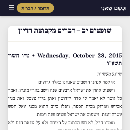
☰
וּכְשֵׁם שֶׁאֲנִי
תרומה / חברות
Skip
to
שופטים יב – דברים מקבוצת הדיון
content
Wednesday, October 28, 2015 • ט״ו חשון
תשע״ו
שיינע מעשיות
אז למה אנחנו חושבים שאנחנו כאלה גרועים
וישפוט אהרן את ישראל ארבעים שנה וישב בארץ מונרו, ואמר
כל אשר לא יאמר לי סדר קידושין ואתן בידו צעטל ואת בניו
אבייש ואזרוק מבית הספר, ויפלו ביום ההוא מבני יואל חמש
עשרה זוגות. וישפוט את ישראל ששים שנה וימות.
ואמרו חז״ל, לא חש הכתוב על רציחה ולא על שנאת חנם ולא