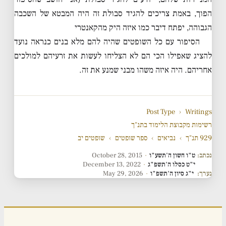
הפוך, באמת צריכים להגיד סבולת זה היה המבטא של השכבה
הגבוהה, יפתח דיבר כמו איזה היק מהקאנטרי
הסיפור עם כל השופטים שהיה להם מלא בנים כנראה נועד
להציג שאפילו הכי הם לא הצליחו לעשות את זרעיהם למולכים
אחריהם. היה איזה משהו מבני שמנע את זה.
Post Type
›
Writings
רשימות מקבוצת הלימוד בתנ"ך
929 תנ"ך
›
נביאים
›
ספר שופטים
›
שופטים יב
נכתב:
ט"ו חשון ה'תשע"ו
·
October 28, 2015
י"ט כסלו ה'תשפ"ג
·
December 13, 2022
נערך:
י"ג סיון ה'תשפ"ו
·
May 29, 2026