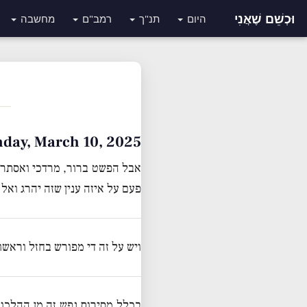
וּכְשֵׁם שֶׁאֲנִי
היום
תנ"ך
רמב"ם
מחשבה
Monday, March 10, 2025 • י׳ אדר 
אבל הפשט ברור, מרדכי ואסתר ה
פעם על איזה ענין שזה יהרג ואל
ויש על זה די מפורש בחזל וראש
בכלל מסירות נפש זה מן ההלכו