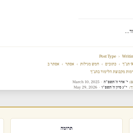
וד…
Post Type
›
Writi
"ך
›
כתובים
›
חמש מגילות
›
אסתר
›
אסתר ב
מות מקבוצת הלימוד בתנ"ך
ב:
י' אדר ה'תשפ"ה
·
March 10, 2025
ך:
י"ג סיון ה'תשפ"ו
·
May 29, 2026
תרומה