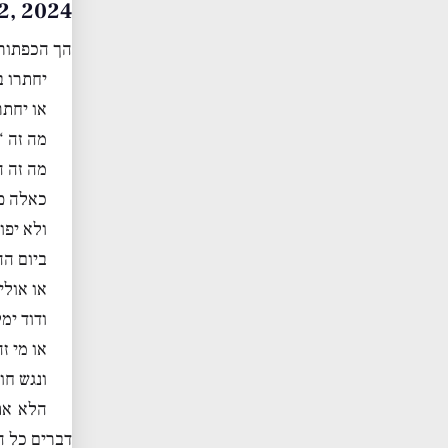
ary 12, 2024
הך הכפתור 
יחתרו ב
או יחתר
מה זה ‘
מה זה ה
כאלה פ
ולא יפו
ביום הה
או אולי
ודוד ימ
או מי ז
ונגש חו
הלא את 
דברים כל ה