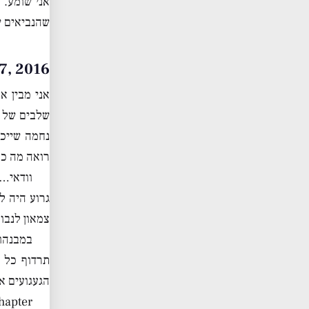
אני שומע. 
שהנביאים י
er 27, 2016
אני מבין א
שלבים של ה
נחמה שייכי
רואה מה ככ
וודאי… 
גרוע היה ל
צמאון לנבו
במבנהו
תרדוף כל ה
הגעגועים א
apter..