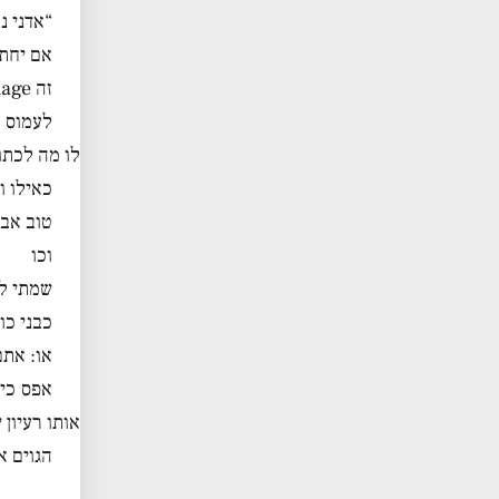
“אדני נ
אם יחתר
זה mirror image של “אם אסק שמים שם אתה ואציעה שאול הנך”
לעמוס י
לו מה לכתו
כאילו 
טוב אבל
וכו
שמתי ל
כבני כושיים אתם לי 
או: אתם
אפס כי 
אותו רעיון
הגוים א