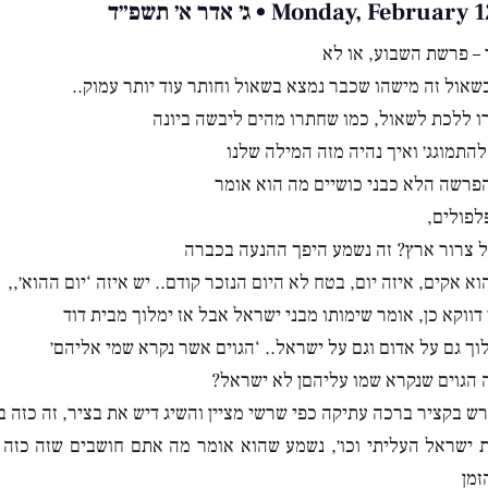
Monday, Febru • ג׳ אדר א׳ תשפ״ד
– פרשת השבוע, או לא
שאול זה מישהו שכבר נמצא בשאול וחותר עוד יותר עמוק..
ו ללכת לשאול, כמו שחתרו מהים ליבשה ביונה
להתמוגג׳ ואיך נהיה מזה המילה שלנו
פרשה הלא כבני כושיים מה הוא אומר
לפולים,
ל צרור ארץ? זה נשמע היפך ההנעה בכברה
וא אקים, איזה יום, בטח לא היום הנזכר קודם.. יש איזה ‘יום ההוא׳,,
 דווקא כן, אומר שימותו מבני ישראל אבל אז ימלוך מבית דוד
לוך גם על אדום וגם על ישראל.. ‘הגוים אשר נקרא שמי אליהם׳
ה הגוים שנקרא שמו עליהםן לא ישראל?
רש בקציר ברכה עתיקה כפי שרשי מציין והשיג דיש את בציר, זה כזה
ישראל העליתי וכו׳, נשמע שהוא אומר מה אתם חושבים שזה כזה ב
זמן