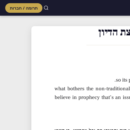
תרומה / חברות
Skip
to
ת הדיון
content
so its
what bothers the non-traditional
believe in prophecy that’s an iss