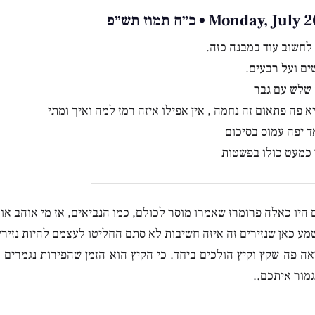
Monday, J • כ״ח תמוז תש״פ
לחשוב עוד במבנה כזה.
ם ועל רבעים.
 שלש עם גבר
א פה פתאום זה נחמה , אין אפילו איזה רמז למה ואיך ומתי
 יפה עמוס בסיכום
 כמעט כולו בפשטות
ם היו כאלה פרומרז שאמרו מוסר לכולם, כמו הנביאים, אז מי אוהב או
ע כאן שנזירים זה איזה חשיבות לא סתם החליטו לעצמם להיות נזירי
ה פה שקץ וקיץ הולכים ביחד. כי הקיץ הוא הזמן שהפירות נגמרים ו
מור איתכם..