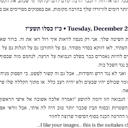
ככל הנראה חזל – וכבר הרבה קודם להם -כלומר מי שכתב את הקטע 
ותר דומים לוויזרדז שלך בהרבה מקומות, אם בפסוקים מסויימים אם בר
Tuesday, Decemb • כ״ז כסלו תשע״ז
ת השיטה שלך. אני רק מנסה לראות איך רזל ראו את זה. ברור ש
עתיד, לאו דווקא בסדר מסודר, גם על החורבן גם על הגלות גם על 
ם להיות נאמרים כבר בשלב הנבואה על הרעה, לנחמם מזה שבסוף 
 נגד השכל בזה.
ואני לא נגד דרש וחסידות.. אבל גם זה קשור לפשט, כי הפסוק מניח
ומר שכולם יהיו שבעים ולא יהיה רעב כלל. אז מתוך הקללה שלו שי
אה.
 הנבואה הזו דומה להושע “ואמרה אלכה אשובה אל אישי הראשון
שטויות ובסוף תבין שכבר יותר טוב היה לה איתי, אבל וודאי א
ו החרטה הכנה בסוף הסיפור שרוצה לחזור
I like your images.. this is the outtakes ch