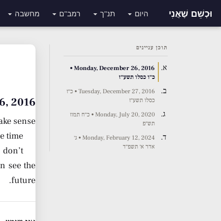
וּכְשֵׁם שֶׁאֲנִי
היום
תנ"ך
רמב"ם
מחשבה
תוכן עניינים
Monday, December 26, 2016 •
כ״ו כסלו תשע״ז
Tuesday, December 27, 2016 • כ״ז
er 26, 2016
כסלו תשע״ז
Monday, July 20, 2020 • כ״ח תמוז
make sense
תש״פ
e time.
Monday, February 12, 2024 • ג׳
אדר א׳ תשפ״ד
 don’t
an see the
future.