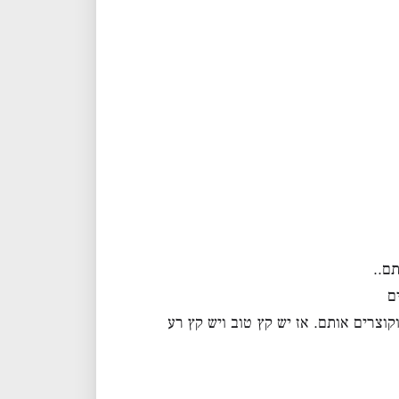
תם..
ם
קוצרים אותם. אז יש קץ טוב ויש קץ רע