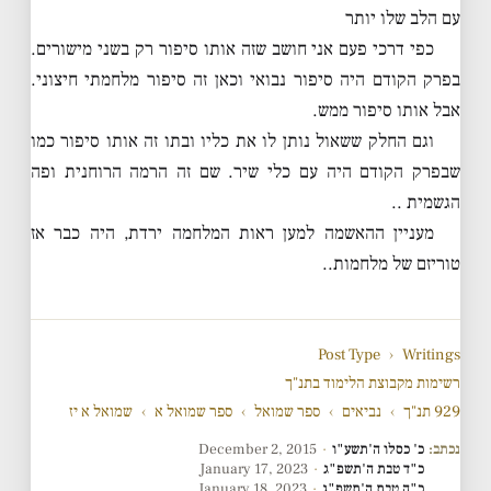
עם הלב שלו יותר
כפי דרכי פעם אני חושב שזה אותו סיפור רק בשני מישורים.
בפרק הקודם היה סיפור נבואי וכאן זה סיפור מלחמתי חיצוני.
אבל אותו סיפור ממש.
וגם החלק ששאול נותן לו את כליו ובתו זה אותו סיפור כמו
שבפרק הקודם היה עם כלי שיר. שם זה הרמה הרוחנית ופה
הגשמית ..
מעניין ההאשמה למען ראות המלחמה ירדת, היה כבר אז
טוריזם של מלחמות..
Post Type
›
Writings
רשימות מקבוצת הלימוד בתנ"ך
929 תנ"ך
›
נביאים
›
ספר שמואל
›
ספר שמואל א
›
שמואל א יז
נכתב:
כ' כסלו ה'תשע"ו
·
December 2, 2015
כ"ד טבת ה'תשפ"ג
·
January 17, 2023
כ"ה טבת ה'תשפ"ג
·
January 18, 2023