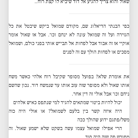
שאול והוא צריך להגיע אל דוד שיביא לו קצת רוח..
כפי הבנתי הדיאלוג שם, מקודם שמואל ביקש שיבטל את כל
הגזירה ועל זה שמואל עונה לא ינחם וכו׳. אבל אז שאול אומר
אוקיי אז זה אבוד אבל לפחות אל תבייש אותי בפני כולם, ושמואל
מסכים או לפחות הולך עם זה לפנים
את אומרת שלא? בפועל מסופר שקיבל רוח אלהי כאשר משח
אותו שאול ולא מסופר שזה עזב אותו עד שנמשח דוד. נכון שהשם
ניחם וכו׳ אבל אולי זה דין אחר.
יכול להיות ביטוי שמתאים להגיד למי שנתפס כאיש אלהים
היה איזה קשר בין בלעם לשמואל? או אולי היה כזה
משל/פתגם ידוע שהולך ככה
הרי אפילו שמואל עצמו עשה בשקט שלא ישמע שאול. זה
מפורש פה שזה היה סוד.