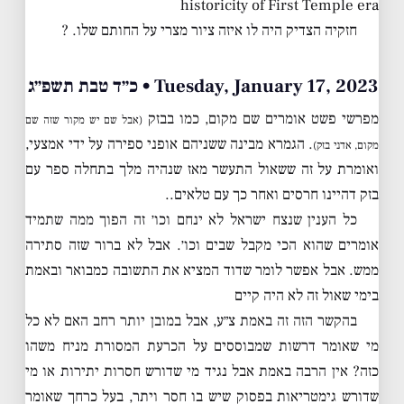
historicity of First Temple era
חזקיה הצדיק היה לו איזה ציור מצרי על החותם שלו. ?
Tuesday, January 17, 2023 • כ״ד טבת תשפ״ג
מפרשי פשט אומרים שם מקום, כמו בבזק
(אבל שם יש מקור שזה שם
. הגמרא מבינה ששניהם אופני ספירה על ידי אמצעי,
מקום, אדני בזק)
ואומרת על זה ששאול התעשר מאז שנהיה מלך בתחלה ספר עם
בזק דהיינו חרסים ואחר כך עם טלאים..
כל הענין שנצח ישראל לא ינחם וכו׳ זה הפוך ממה שתמיד
אומרים שהוא הכי מקבל שבים וכו׳. אבל לא ברור שזה סתירה
ממש. אבל אפשר לומר שדוד המציא את התשובה כמבואר ובאמת
בימי שאול זה לא היה קיים
בהקשר הזה זה באמת צ״ע, אבל במובן יותר רחב האם לא כל
מי שאומר דרשות שמבוססים על הכרעת המסורת מניח משהו
כזה? אין הרבה באמת אבל נגיד מי שדורש חסרות יתירות או מי
שדורש גימטריאות בפסוק שיש בו חסר ויתר, בעל כרחך שאומר