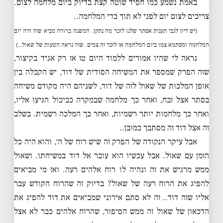
באמת נשמע כמו חסיד שוטה קצת בדיוק ביום מלחמה לצום.
צריכים לצום יום לפני לא תוך כדי המלחמה..
(יש דיון לגבי תענית אסתר שלנו לזכר מה נתקן. המשנה ברורה מביא שזה היה יום
המלחמה ומסתמא צמו ביום המלחמה אז לזכר זה צמים. שזה נראה הטעות של שאול..)
נראה לי שהיו אמורים ללמוד היום טז אז רק אגיד בקיצור,
שזה הפרק שמספר את המשיחה הסודית של דוד, יש הקבלה בין
אופן המלכות של שאול לזה של דוד, לשניהם היה מקודם משיחה
בסתר אצל זבח, ואחר כך מלחמה שבמקרה כביכול הגיעו אליו,
ואחר כך מלחמות יותר רשמיות, ואחר כך המלכה רשמית. בשלב
זה אצל דוד זה מסתבך כמובן..
אבל עיקר הנקודה של הפרק זה שיש רוח של ה׳, והוא היה כל
הזמן עם שאול. אבל עכשיו הוא עובר אל דוד במשיחתו. ושאול
ממש מרגיש את זה ונהיה לו רוח אלהים רעה. ואז מי מביאים
להפיג את הרוח רעה של שאול? בדיוק זה שהרוח הקודש עבר
אליו שזה דוד.. זה לא סתם אירוני שמביאים את דוד להפיג את
הדכאון של שאול זה ממש הסיפור, שהרוח אלהים כבר לא אצל