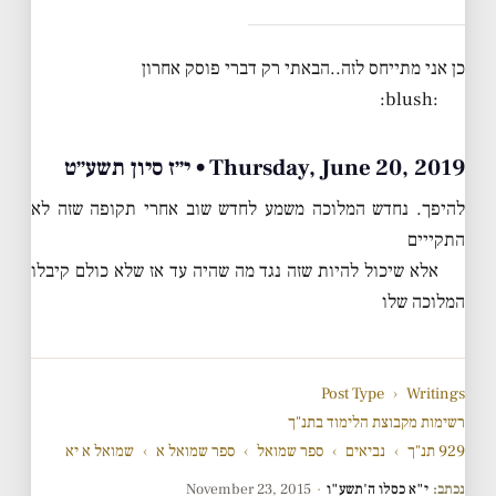
כן אני מתייחס לזה..הבאתי רק דברי פוסק אחרון
:blush:
Thursday, June 20, 2019 • י״ז סיון תשע״ט
להיפך. נחדש המלוכה משמע לחדש שוב אחרי תקופה שזה לא
התקייים
אלא שיכול להיות שזה נגד מה שהיה עד אז שלא כולם קיבלו
המלוכה שלו
Post Type
›
Writings
רשימות מקבוצת הלימוד בתנ"ך
929 תנ"ך
›
נביאים
›
ספר שמואל
›
ספר שמואל א
›
שמואל א יא
נכתב:
י"א כסלו ה'תשע"ו
·
November 23, 2015