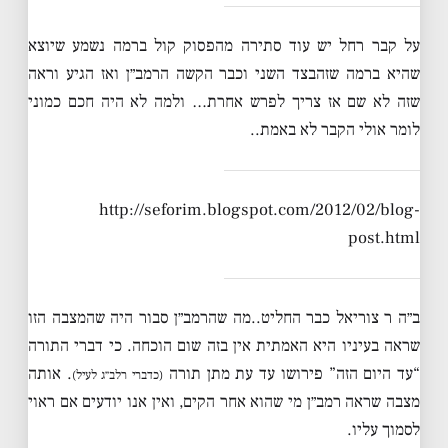
על קבר רחל יש עוד סתירה מהפסוק קול ברמה נשמע שיוצא
שהיא ברמה שזהבצד השני וכבר הקשה הרמב״ן ואז הגיע וראה
שזה לא שם אז צריך לפרש אחרת… ולמה לא היה חכם כמוני
לומר אולי הקבר לא באמת..
http://seforim.blogspot.com/2012/02/blog-
post.html
ב״ה ר צוריאל כבר החליט..מה שהרמב״ן סבור היה שהמצבה הזו
שראה בעיניו היא האמתית אין בזה שום הוכחה. כי דברי התורה
“עד היום הזה” פירושו עד עת מתן תורה
. אותה
(כדברי רלב״ג לעיל)
מצבה שראה רמב״ן מי שהוא אחר הקים, ואין אנו יודעים אם ראוי
לסמוך עליו.