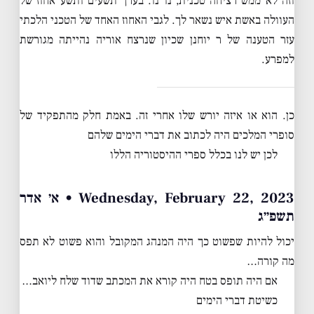
וזה לא ממש רציחה טכנית, נו נו. בערך תשעים ותשע אחוז של
העוולה באשת איש נשאר לך. לגבי האחוז האחד של הטכני הלכתי
עזר הטענה של ר יוחנן שכיון שנרצח אוריה נהייתה מגורשת
למפרע.
כן. הוא או איזה יורש שלו אחרי זה. באמת חלק מהתפקיד של
סופרי המלכים היה לכתוב את דברי הימים שלהם
לכן יש לנו בכלל ספרי ההיסטוריה הללו
Wednesday, February 22, 2023 • א׳ אדר
תשפ״ג
יכול להיות שפשוט כך היה המנהג המקובל והוא פשוט לא תפס
מה קורה…
אם היה תופס בטח היה קורא את המכתב שדוד שלח ליואב…
כשיטת דברי הימים