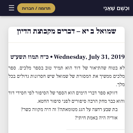
☰
וּכְשֵׁם שֶׁאֲנִי
תרומה / חברות
Skip
to
שמואל ב יא – דברים מקבוצת הדיון
content
Wednesday, July 31, 2019 • כ״ח תמוז תשע״ט
לא בטוח שהתיאור של דוד הוא תמיד טוב בספר מלכים. ספר
מלכים ממשיך את המסורת של שמואל שיש חסרונות גדולים בכל
מלך.
דווקא ספר דברי הימים הוא הספר של הסיפור לפי חסידי דוד
והוא כבר מחק הרבה סיפורים לפני סיפור החטא.
בת שבע רחצה על הגג מטומאתה? זה היה מקווה כשר?
אוריה היה באמת חיתי?