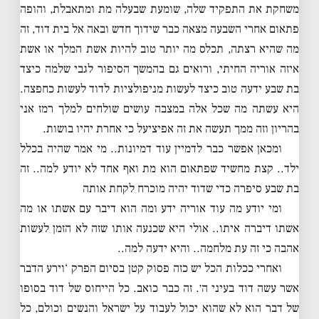
משחקת את התפקיד שלה, שומעת שבעלה מת ומתאבלת, והופה
פתאום אחרי השבעה מצאה כבר שידוך חדש ובאה אל בית דוד, זה
מה שהיא רצתה, תכלס מה יותר טוב להיות אשת המלך או אשת
איזה אוריה החיתי, ורואים גם בהמשך הסיפור לגבי שלמה כיצד
בת שבע ידעה טוב כיצד לעשות מניפולציות לדוד לעשות כחפצה.
היא עשתה מה שכל אלה במצבה עושים שולחים למלך רמז אני
בהריון וזה ממך תעשה את זה אפיציעל כי אחרת יהיו בושות.
ומכאן אפשר כבר לדמיין עוד דמיונות.. מי אמר שהיה בכלל
ילד.. קצת מחשיד שפתאום הוא מת ואף אחד לא יודע למה.. זה
בת שבע סיפרה כדי שדוד יהיה מוכרח לקחת אותה
ומי יודע מה עוד אוריה ידע ומה הוא דיבר עם אשתו או מה
אשתו דיברה איתו.. אולי היא שכנעה אותו שזה לא הזמן לעשות
אהבה כי זה עת מלחמה.. והיא ידעה למה..
ואחרי ככלות הכל יש כזה פסוק קטן בסיום הפרק ‘וירע הדבר
אשר עשה דוד בעיני ה׳. זה כבר כואב. כל הייחוס של דוד בסופו
של דבר הוא לא שהוא יכול לעבוד על ישראל והנשים וכולם, כל