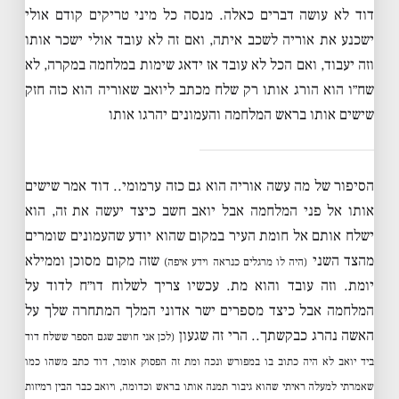
דוד לא עושה דברים כאלה. מנסה כל מיני טריקים קודם אולי
ישכנע את אוריה לשכב איתה, ואם זה לא עובד אולי ישכר אותו
וזה יעבוד, ואם הכל לא עובד אז ידאג שימות במלחמה במקרה, לא
שח״ו הוא הורג אותו רק שלח מכתב ליואב שאוריה הוא כזה חזק
שישים אותו בראש המלחמה והעמונים יהרגו אותו
הסיפור של מה עשה אוריה הוא גם כזה ערמומי.. דוד אמר שישים
אותו אל פני המלחמה אבל יואב חשב כיצד יעשה את זה, הוא
ישלח אותם אל חומת העיר במקום שהוא יודע שהעמונים שומרים
מהצד השני
שזה מקום מסוכן וממילא
(היה לו מרגלים כנראה וידע איפה)
יומת. וזה עובד והוא מת. עכשיו צריך לשלוח דו״ח לדוד על
המלחמה אבל כיצד מספרים ישר אדוני המלך המתחרה שלך על
האשה נהרג כבקשתך.. הרי זה שגעון
(לכן אני חושב שגם הספר ששלח דוד
ביד יואב לא היה כתוב בו במפורש ונכה ומת זה הפסוק אומר, דוד כתב משהו כמו
שאמרתי למעלה ראיתי שהוא גיבור תמנה אותו בראש וכדומה, ויואב כבר הבין רמיזות