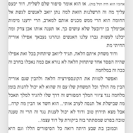
. אז הוא אומר סיפור שלם לשליח, דוד יכעס
אדוניו הוא היה רגיל בזה)
עליך מה זה הרשלנות הזאת למה נתן יואב לאנשים לגשת אל
החומה הוא הרי ממש מכניס אותם למארב, הרי ידענו מימות
אבימלך בן ירובעל שלא עושים כך, אז תענה אותו אכן צדק ומה
יכלנו לעשות גברו עלנו האנשים ונהרגו נעבאך אפילו אוריה
החיתי מת
ודוד משחק איתם הלאה, תגיד ליואב שיתחזק בכל זאת אפילו
שהיה הפסד אחד שיתחזק הלאה לא נורא אם כמה נאכלו בחרב זה
ככה זה במלחמה
ואפשר לטוות את הקונספירציה הלאה ולהבין שגם אוריה
הבין מה הולך וכל המשחק שלו עם זה שהוא לא יכול להנות בזמן
מלחמה נגד ציווי המלך המפורש זה דרך שלו להגיד למלך תאכל
מה שבישלת אל תנסה לערב אותי.. הוא חשד או הבין מה קרה..
אבל מצא תירוץ טוב ודוד לא יכול לענות נגד זה הרי זה טענה
טובה בפרט שמסתתר בזה ביקורת על דוד עצמו..
וכמובן בת שבע היתה רואה כל הסיפורים הללו וגם היא