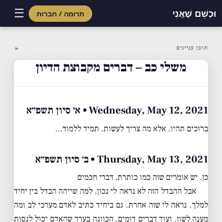
☰
וּכְשֵׁם שֶׁאֲנִי
תרומה / חברות
Skip
to
תוכן עניינים
▼
content
משלי כב – דברים מקבוצת הדיון
Wednesday, May 12, 2021 • א׳ סיון תשפ״א
ברוכים תהיו. אלא מה צריך לעשות. תמיד ללמוד…
Thursday, May 13, 2021 • ב׳ סיון תשפ״א
כן. יש אומרים שזה כמו כותרת, דברי חכמים
אבל ההבדל הזה לא נראה לי נכון. למה שייהה הבדל בין יחיד
למלך. נראה לי שזה אחרת. גם ביחיד כתיב לאדם מערכי לב ומה
מענה לשון. ועוד דברים דומים. הכוונה בערך שהאדם יכול לנסות