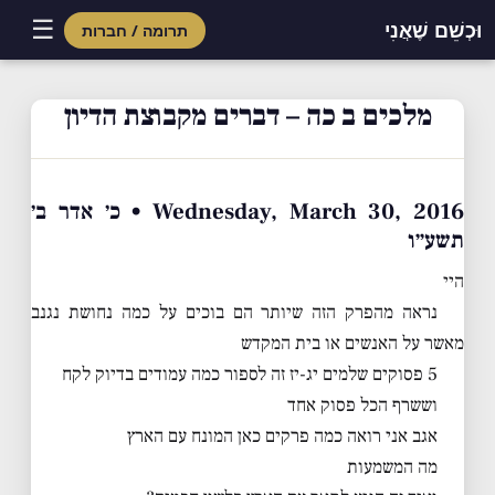
☰
וּכְשֵׁם שֶׁאֲנִי
תרומה / חברות
Skip
to
מלכים ב כה – דברים מקבוצת הדיון
content
Wednesday, March 30, 2016 • כ׳ אדר ב׳
תשע״ו
היי
נראה מהפרק הזה שיותר הם בוכים על כמה נחושת נגנב
מאשר על האנשים או בית המקדש
5 פסוקים שלמים יג-יז זה לספור כמה עמודים בדיוק לקח
וששרף הכל פסוק אחד
אגב אני רואה כמה פרקים כאן המונח עם הארץ
מה המשמעות