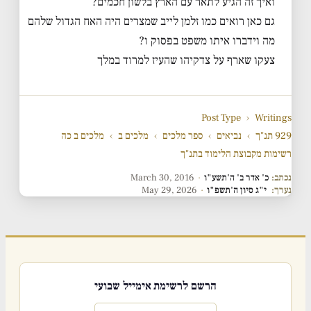
ואיך זה הגיע לתאר עם הארץ בלשון חכמים?
גם כאן רואים כמו זלמן לייב שמצרים היה האח הגדול שלהם
מה וידברו איתו משפט בפסוק ו?
צעקו שארף על צדקיהו שהעיז למרוד במלך
Post Type
›
Writings
929 תנ"ך
›
נביאים
›
ספר מלכים
›
מלכים ב
›
מלכים ב כה
רשימות מקבוצת הלימוד בתנ"ך
נכתב:
כ' אדר ב' ה'תשע"ו
·
March 30, 2016
נערך:
י"ג סיון ה'תשפ"ו
·
May 29, 2026
הרשם לרשימת אימייל שבועי