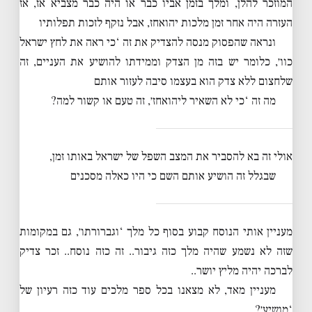
המוזכר להלן, ומלך בזמן אביו כבר או היה כבר מצביא אז, אז
העזרה היה אחר זמן מלכות יהואחז, אבל נזקף לזכות תפלותיו
ונראה שהפסוק מנסה להצדיק את זה ‘כי ראה את לחץ ישראל
כוו׳, כלומר יש בזה מן הצדק וממידתו להושיע את העניים, זה
שלחצום ללא צדק הוא בעצמו סיבה לעזור אותם
מה זה ‘כי לא השאיר ליהואחז׳, זה טעם או קשור למה?
אולי זה בא להסביר את המצב השפל של ישראל באותו זמן,
שבגלל זה הושיע אותם השם כי היו כאלה מסכנים
מעניין אותי הנוסח קבוע בסוף כל מלך ‘וגברורתו׳, גם במקומות
שזה לא נשמע שהיה מלך כזה גיבור.. זה כזה נוסח.. זכר צדיק
לברכה יהיה מליץ יושר..
מעניין מאד, לא מצאנו בכל ספר מלכים עוד כזה רעיון של
‘מושיע׳?