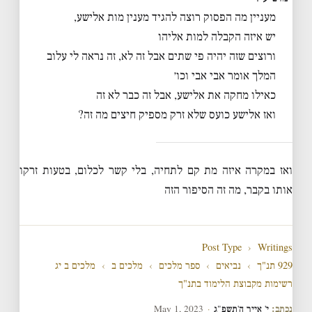
מעניין מה הפסוק רוצה להגיד מענין מות אלישע,
יש איזה הקבלה למות אליהו
ורוצים שזה יהיה פי שתים אבל זה לא, זה נראה לי עלוב
המלך אומר אבי אבי וכו׳
כאילו מחקה את אלישע, אבל זה כבר לא זה
ואז אלישע כועס שלא זרק מספיק חיצים מה זה?
ואז במקרה איזה מת קם לתחיה, בלי קשר לכלום, בטעות זרקו
אותו בקבר, מה זה הסיפור הזה
Post Type
›
Writings
929 תנ"ך
›
נביאים
›
ספר מלכים
›
מלכים ב
›
מלכים ב יג
רשימות מקבוצת הלימוד בתנ"ך
נכתב:
י' אייר ה'תשפ"ג
·
May 1, 2023