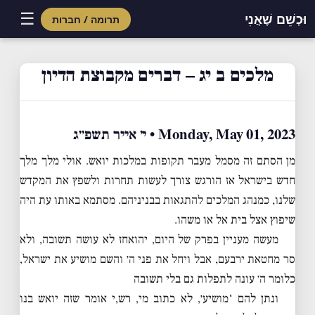
☰
וּכְשֵׁם שֶׁאֲנִי
תרומה / חברות
Skip
to
מלכים ב יג – דברים מקבוצת הדיון
content
Monday, May 01, 2023 • י׳ אייר תשפ״ג
מן הסתם זה מסמל מעבר תקופות במלכות יואש. אולי מלך מלך
חדש בישראל אז הורגש צורך לעשות תחרות ולשפץ את המקדש
שלנו, כמנהג המלכים להתגאות בבניניהם. מסתמא באותו עת היה
שיפוץ אצל בית אל או משהו.
מעשה מעניין בפרק של היום, יהואחז לא עושה תשובה, ולא
סר מחטאת ירבעם, אבל ויחל את פני ה׳ והשם מושיע את ישראל,
כלומר ה׳ עונה לתפלות גם בלי תשובה
ונתן להם ‘מושיע׳, לא כתוב מי, רש,י אומר שזה יואש בנו