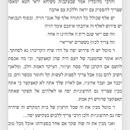
והרבי מלובלין אמר שבעקבות משיחא יראי חטא ימאסו
שצריך להפסיק עם יראה וללכת עם אהבה
יש אלף שכולל כל התורה אלף של אנכי הויה. ובסוף הנבואה
יש פירוש לאלף זה א׳הבתי א׳תכם א׳מר הויה
וזה שם ייאי שגם ר״ת ה אלוהינו ה אחד.
וזה צריך לכוון כששרים יאיייאיי
ר מוטל יש לו פירוש יפה על הדו שיח הקריבהו נא לפחתך.
הוא אומר שהטענה של העם היה שהן קאצקער, וכי מה אכפת
להשם אם הקרבן שלי פסח ועיוור, העיקר האמת הלב, ומלאכי
השיב להם נכון אבל צריך לפצות לעשות קל וחומר מבשר ודם, בן
יכבד אב ועבד אדוניו, אם לאדון שלך אתה לא קאצקער כי אתה
מבין שצריך גם החיצוניות יפה אז לאלהים אל תשקר שאתה
קאצקער שדורש רק אמת.
ר מוטל מבין את זה שכל הרעיון של בית המקדש זה שיהיה
יפה גם החיצוניות ולכן הרבי צריך ללבוש בעקישע יפה…
ואני מבין את זה שזה שקר אם אחד בסעודתו אוכל מכל טוב