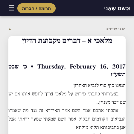
☰
וּכְשֵׁם שֶׁאֲנִי
תרומה / חברות
Skip
to
תוכן עניינים
▼
content
מלאכי א – דברים מקבוצת הדיון
Thursday, February 16, 2017 • כ׳ שבט
תשע״ז
הגענו סוף סוף לנביא האחרון
בצעירותי כתבתי פירוש על מלאכי צריך לחפש אותו אם יש
שם דבר מעניין..
אהבתי אתכם אמר השם אמר האידרא זה נגד מה שאמרו
הנביאים הקודמים חבקוק אמר השם שמעתי שמעך יראתי אבל
אנן בחביבותא תליא מילתא