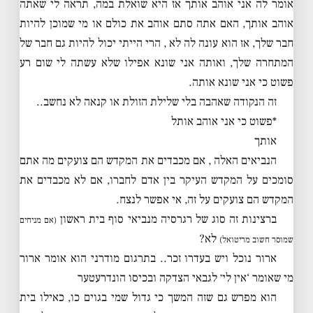
אומר לה אני אוהב אותך אז היא שואלת במה, תראה לי שאתה
אוהב אותך, האם אתה סתם אוהב את כולם או מי שמוכן להיות
חבר שלך, אז הוא עונה לה לא , הרי הייתי יכול להיות גם חבר של
המתחרה שלך, ואותה אני שונא אפילו שלא עשתה לי שום רע
פשוט כי אני שונא אותה.
זה הנקודה שאהבה בלי שלילת הזולת או קנאה לא נחשב..
*פשוט כי אני אוהב אותל
אותך
הנביאים האלה , אם מכבדים את המקדש הם צועקים מה אתם
סומכים על המקדש העיקר בין אדם לחברו, אם לא מכבדים את
המקדש הם צועקים על זה, אי אפשר לנצח.
ברצינות זה סוג של רגרסיה מנביאי סוף בית ראשון
(אם מניחים
לא?
שמוסר חשוב מריטואל)
ארור נוכל ויש בעדרו זכר.. בתרגום מודרני הוא אומר ארור
מי שאומר ‘אין לי׳ לגבאי הצדקה ובכיסו הונדרעטער
הוא מפרש גם שזה המשך כי גדול שמי בגוים כו, כאילו בית