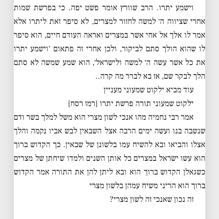
וישמע יתרו. הרב שוורץ אומר פשט יפה. כי בפרשת שמות
אחרי שציווה ה׳ למשה לחזור למצרים, לא סיפר זאת ליתרו אלא
אמר לו אלך אל אחי אשר במצרים ואראה העודם חיים, הוא סיפר
לו שהוא הולך סתם לביקור, ולכן אחרי זה פתאום ‘וישמע יתרו
את כל אשר עשה ה׳ למשה ולישראל׳, הוא שמע שמשה לא סתם
הלך לבקר שם, אז בא לברר מה קרה..
עוד מביא ילקוט שמעוני מעניין
ילקוט שמעוני תורה פרשת יתרו [רמז רסח]
אמר רבי נחמיה מהו אנכי לשון מצרי הוא משל למלך בשר ודם
שנשבה בנו ועשה ימים הרבה אצל השבאין לבש אביו נקמה והלך
אצלו והביאו ובא להשיח עמו בלשונן של שבאין. כך הקדוש ברוך
הוא עשו ישראל במצרים כל אותן השנים ולמדו שיחתן של מצרים
כשגאלן הקדוש ברוך הוא ובא ליתן להן את התורה אמר הקדוש
ברוך הוא הריני משיח עמהן בלשון מצרי
זה נכון שאנכי זה לשון מצרי?