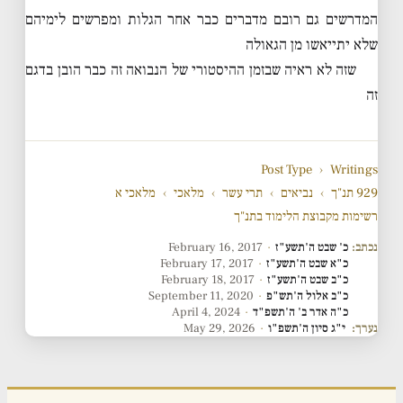
המדרשים גם רובם מדברים כבר אחר הגלות ומפרשים לימיהם
שלא יתייאשו מן הגאולה
שזה לא ראיה שבזמן ההיסטורי של הנבואה זה כבר הובן בדגם
זה
Post Type
›
Writings
929 תנ"ך
›
נביאים
›
תרי עשר
›
מלאכי
›
מלאכי א
רשימות מקבוצת הלימוד בתנ"ך
נכתב:
כ' שבט ה'תשע"ז
·
February 16, 2017
כ"א שבט ה'תשע"ז
·
February 17, 2017
כ"ב שבט ה'תשע"ז
·
February 18, 2017
כ"ב אלול ה'תש"פ
·
September 11, 2020
כ"ה אדר ב' ה'תשפ"ד
·
April 4, 2024
נערך:
י"ג סיון ה'תשפ"ו
·
May 29, 2026