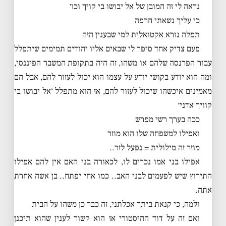
נראה לי זה המובן של אל יבושו בי קויך וכו׳
כי עליך נשאתי חרפה
תפלה נורא אקטואלית למי שבענין הזה
פעם צדיק אחד סיפר לי שבאים אליו יהודים תמימים שיתפלל
עבור הפרנסה שלהם או משהו, זה היה בתקופת המשבר הפיננסי,
ומה הוא יודע בקושי יודע על עצמו הוא יכול לעזור להם, אבל הם
מאמינים איכשהו שיכול לעזור להם, אז הוא מתפלל ‘אל יבושו בי
קוויך אדני׳
ככה בערך רשי מפרש
ואפילו למשפחה שלו הוא מוזר
מוזר זה מילולית = נפעל לזר..
אפילו בני אמו נכרים לו, לכאורה בני האם אין להם אפילו
התירוץ שיש לפעמים לבני האב.. כמו אחי יפתח.. בן אשה אחרת
אתה.
ולמה, כי קנאת ביתך אכלתני, זה כבר כן משהו על הבית
ואם זה על דוד ההיסטורי אז הוא קשור לענין שהוא תיכנן