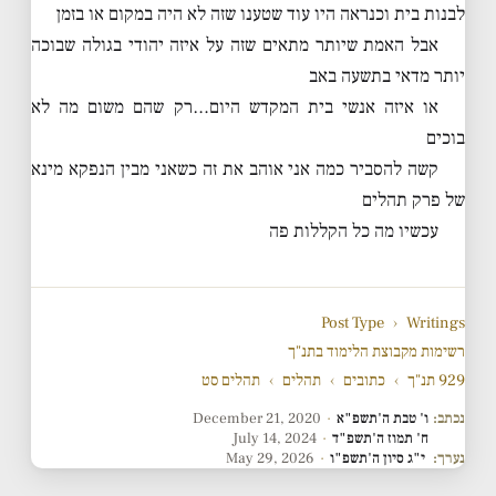
לבנות בית וכנראה היו עוד שטענו שזה לא היה במקום או בזמן
אבל האמת שיותר מתאים שזה על איזה יהודי בגולה שבוכה
יותר מדאי בתשעה באב
או איזה אנשי בית המקדש היום…רק שהם משום מה לא
בוכים
קשה להסביר כמה אני אוהב את זה כשאני מבין הנפקא מינא
של פרק תהלים
עכשיו מה כל הקללות פה
Post Type
›
Writings
רשימות מקבוצת הלימוד בתנ"ך
929 תנ"ך
›
כתובים
›
תהלים
›
תהלים סט
נכתב:
ו' טבת ה'תשפ"א
·
December 21, 2020
ח' תמוז ה'תשפ"ד
·
July 14, 2024
נערך:
י"ג סיון ה'תשפ"ו
·
May 29, 2026