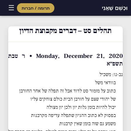
☰
וּכְשֵׁם שֶׁאֲנִי
תרומה / חברות
Skip
to
תהלים סט – דברים מקבוצת הדיון
content
Monday, December 21, 2020 • ו׳ טבת
תשפ״א
נב-נו: משכיל
בוודאי משל
כתוב על מזמור סט לדוד אבל זה תפלה של אחר החורבן
של יהודי שצם על חורבן הבית כולם צוחקים עליו
יכול להיות בזמן גלות יון ולכן יון מצולה
בפסוק לא כתוב ההגיון שתפלה עדיפה מקרבנות
משמע גם שזה בזמן שאין קרבנות