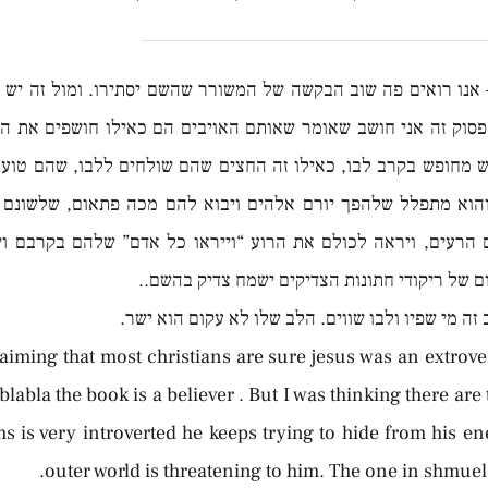
 אנו רואים פה שוב הבקשה של המשורר שהשם יסתירו. ומול זה יש 
סוק זה אני חושב שאומר שאותם האויבים הם כאילו חושפים את ה
 מחופש בקרב לבו, כאילו זה החצים שהם שולחים ללבו, שהם טוענים
והוא מתפלל שלהפך יורם אלהים ויבוא להם מכה פתאום, שלשונם
הרעים, ויראה לכולם את הרוע “וייראו כל אדם” שלהם בקרבם וי
ום של ריקודי חתונות הצדיקים ישמח צדיק בהשם..
 זה מי שפיו ולבו שווים. הלב שלו לא עקום הוא ישר.
aiming that most christians are sure jesus was an extrove
blabla the book is a believer . But I was thinking there are
s is very introverted he keeps trying to hide from his e
outer world is threatening to him. The one in shmuel i