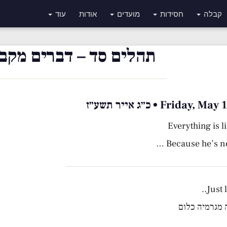
קבלה
חסידות
מועדים
אודות
עוד
תהלים סד – דברים מקבו
Friday • כ״ג אייר תשע״ז
Everything is 
Because he’s no
Just l
 מגרמיה כלום