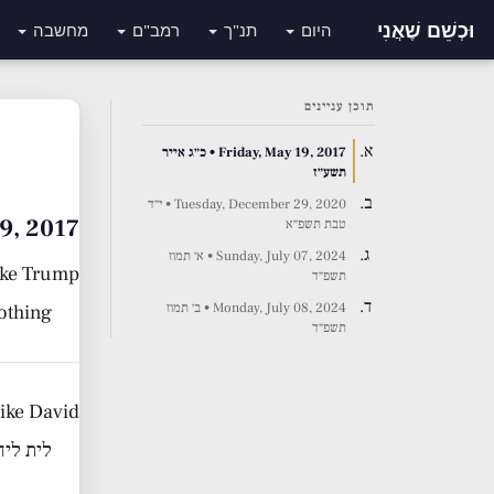
וּכְשֵׁם שֶׁאֲנִי
היום
תנ"ך
רמב"ם
מחשבה
תוכן עניינים
Friday, May 19, 2017 • כ״ג אייר
תשע״ז
Tuesday, December 29, 2020 • י״ד
, May 19, 2017
טבת תשפ״א
Sunday, July 07, 2024 • א׳ תמוז
like Trump
תשפ״ד
Monday, July 08, 2024 • ב׳ תמוז
thing …
תשפ״ד
ike David..
לית ליה