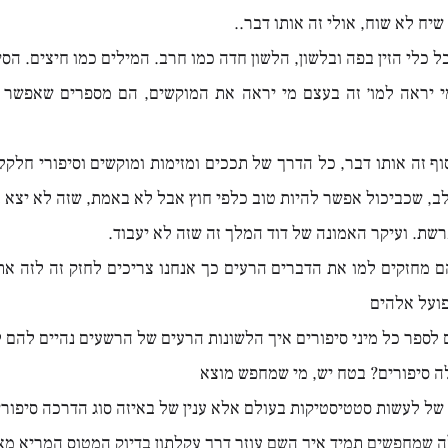
שיח לא שוח, אולי זה אותו דבר..
ל כלי הזין בפה ובלשון, הלשון חדה כמו חרב. המילים כמו חיצים. הסי
מי יראה למו׳ זה בעצם מי יראה את המוקשים, הם מספרים שאפשר 
ף זה אותו דבר, כל הדרך של תככים ומזימות ומוקשים וסיפורי חלקל
ב, שכביכול אפשר להיות טוב כלפי חוץ אבל לא באמת, שזה לא יצא ב
שת. ועיקר האמונה של דוד המלך זה שזה לא יעבוד.
 מחזקים למו את הדברים הרעים כך אנחנו צריכים לחזק זה לזה את
פועל אלהים
 לספר כל מיני סיפורים איך הלשונות הרעים של הרשעים נהיים להם 
ה סיפורים? בטח יש, מי שמחפש מוצא
 של לעשות סטטיסטיקות בעולם אלא ענין של באיזה סוג הדרכה סיפורי
 שמחפשים תמיד איך השם עוזר דרך עקלתון בדיוק המטוס המריא מאו