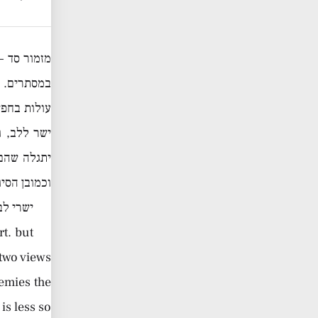
מזמור סד –
במסתרים. פ
עולות בחפש
ישר ללב, 
יתגלה שהם 
וכמובן הסי
ישרי לב
rt. but
 two views
nemies the
s less so.