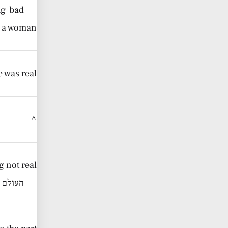
ng bad
s a woman…
e was real
^
 not real.
העולם א