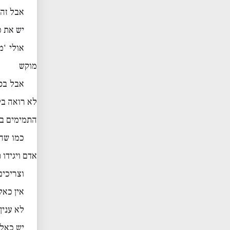
אבל זה 
יש את כ
אולי ‘
מוקש
אבל בסו
לא רואה בל
התמימים בר
כמו שהם
אדם ויגידו 
וצריכים
אין כאל
לא ענין
יש כאלה