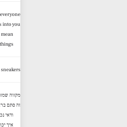
t everyone
s into you
 mean.
hings.
e sneakers
מקווה שמות
זה סתם ברא
ודאי נכ
איך יכו