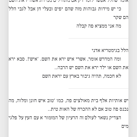
אומר שהלל אפשר לומר רק אם מתחילים ממידת אשה יראת השם
כי יש מידות גבוהות מזה שהם יפים ובעלי חן אבל לגבי הלל
הם שקר
מה אני ממציא פה קבלה
הלל בגימטריא אדני
ומה המדרש אומר, אשרי איש ירא את השם. ‘איש׳!. סבא ירא
את השם או ילד ירא את השם יש הרבה..
לא חכמה, תהיה גיבור בארץ עם יראת השם
יש אותיות אלף בית מאולצים פה, כמו ‘טוב איש חונן ומלוה, מה
נכנס פה טוב אם לא ההכרח של האות טית..
הצדיק נשאר לעולם זה הרעיון של המזמור א עם העץ על פלגי
מים