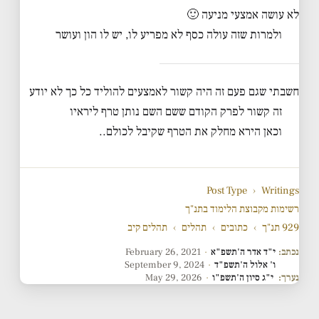
לא עושה אמצעי מניעה 🙂
ולמרות שזה עולה כסף לא מפריע לו, יש לו הון ועושר
חשבתי שגם פעם זה היה קשור לאמצעים להוליד כל כך לא יודע
זה קשור לפרק הקודם ששם השם נותן טרף ליראיו
וכאן הירא מחלק את הטרף שקיבל לכולם..
Post Type
›
Writings
רשימות מקבוצת הלימוד בתנ"ך
929 תנ"ך
›
כתובים
›
תהלים
›
תהלים קיב
נכתב:
י"ד אדר ה'תשפ"א
·
February 26, 2021
ו' אלול ה'תשפ"ד
·
September 9, 2024
נערך:
י"ג סיון ה'תשפ"ו
·
May 29, 2026