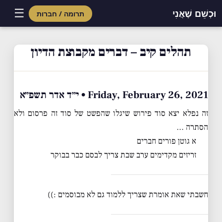
☰
וּכְשֵׁם שֶׁאֲנִי
תרומה / חברות
Skip
to
תהלים קיב – דברים מקבוצת הדיון
content
Friday, February 26, 2021 • י״ד אדר תשפ״א
זה נפלא יצא סוד פירוש שיגלו שהפשט של סוד זה פרסום ולא
הסתרה …
א גוטן פורים חברים
זריזים מקדימים ערב שבת צריך לבסם כבר בבוקר
חשבתי שאת אומרת שצריך ללמוד גם לא מבוסמים :))