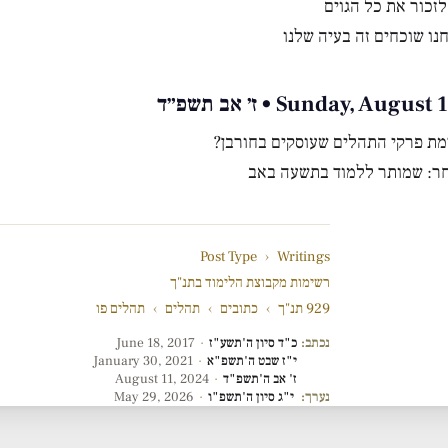
לזכור את כל הגוים
נו שוכחים זה בעיה שלנו
Sunday, Augu • ז׳ אב תשפ״ד
ת פרקי התהלים שעוסקים בחורבן?
חר: שמותר ללמוד בתשעה באב
Post Type
›
Writings
רשימות מקבוצת הלימוד בתנ"ך
929 תנ"ך
›
כתובים
›
תהלים
›
תהלים פו
נכתב:
כ"ד סיון ה'תשע"ז
·
June 18, 2017
י"ז שבט ה'תשפ"א
·
January 30, 2021
ז' אב ה'תשפ"ד
·
August 11, 2024
נערך:
י"ג סיון ה'תשפ"ו
·
May 29, 2026