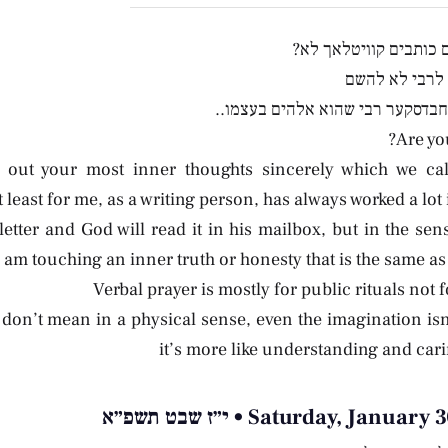
 כותבים קוויטלאך לא?
 לרבי לא להשם
בדסקער רבי שהוא אלהים בעצמו..
Are yo
ng out your most inner thoughts sincerely which we ca
t least for me, as a writing person, has always worked a lot i
letter and God will read it in his mailbox, but in the sen
 am touching an inner truth or honesty that is the same as 
Verbal prayer is mostly for public rituals not f
don’t mean in a physical sense, even the imagination isn’
it’s more like understanding and cari
Saturday, Janu • י״ז שבט תשפ״א