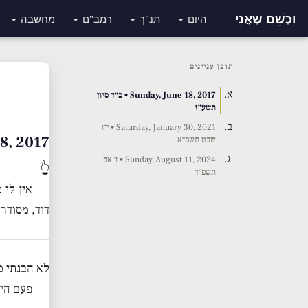
וּכְשֵׁם שֶׁאֲנִי
היום
תנ"ך
רמב"ם
מחשבה
תוכן עניינים
Sunday, June 18, 2017 • כ״ד סיון
תשע״ז
Saturday, January 30, 2021 • י״ז
June 18, 2017
שבט תשפ״א
Sunday, August 11, 2024 • ז׳ אב
👆
תשפ״ד
דוד, מסודר 
לא הבנתי מ
פעם הי