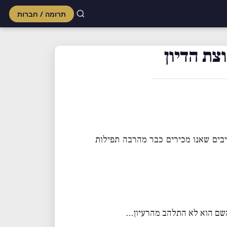
תרומה / חברות
Skip
to
צת הדיון
content
מאד מובן straightforward שחוזר על מוטיבים שאנו מכירים כבר מהרבה תפילות
השם הוא לא התלהב מהרעיון…