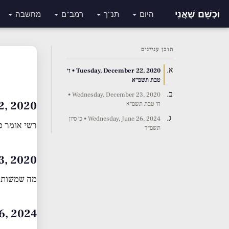
וּכְשֵׁם שֶׁאֲנִי
היום
תנ"ך
רמב"ם
מחשבה
תוכן עניינים
Tuesday, December 22, 2020 • ז׳
טבת תשפ״א
Wednesday, December 23, 2020 •
er 22, 2020
ח׳ טבת תשפ״א
Wednesday, June 26, 2024 • כ׳ סיון
רשי אומר כ
תשפ״ד
r 23, 2020
מה שמשותף 
une 26, 2024