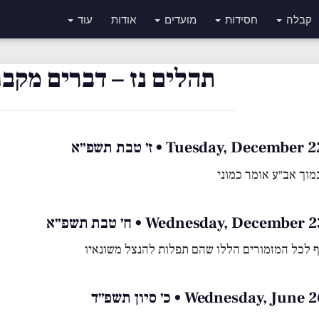
קבלה
חסידות
מועדים
אודות
עוד
תהלים נז – דברים מקבו
Tuesday, Decemb • ז׳ טבת תשפ״א
מוך אב״ע אומר כמוני
Wednesday, Decembe • ח׳ טבת תשפ״א
לכל המזמורים הללו שהם תפלות להנצל משונאיו
Wednesday, J • כ׳ סיון תשפ״ד