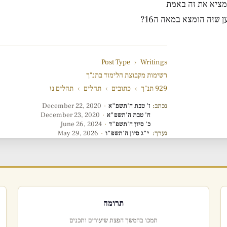
המציא את זה באמת
ן שזה הומצא במאה ה16?
Post Type
›
Writings
רשימות מקבוצת הלימוד בתנ"ך
929 תנ"ך
›
כתובים
›
תהלים
›
תהלים נז
נכתב:
ז' טבת ה'תשפ"א
·
December 22, 2020
ח' טבת ה'תשפ"א
·
December 23, 2020
כ' סיון ה'תשפ"ד
·
June 26, 2024
נערך:
י"ג סיון ה'תשפ"ו
·
May 29, 2026
תרומה
תמכו בהמשך הפצת שיעורים ותכנים