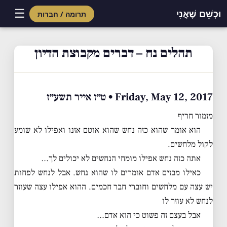
☰
וּכְשֵׁם שֶׁאֲנִי
תרומה / חברות
Skip
to
תהלים נח – דברים מקבוצת הדיון
content
Friday, May 12, 2017 • ט״ז אייר תשע״ז
מזמור חריף
הוא אומר שהוא כזה נחש שהוא אוטם אזנו ואפילו לא שומע
לקול מלחשים.
אתה כזה נחש אפילו מומחי הנחשים לא יכולים לך…
כאילו מבזים אדם אומרים לו שהוא נחש. אבל לנחש לפחות
יש עצה עם מלחשים וחוברי חבר חכמים. ההוא אפילו עצה שעוזר
לנחש לא עוזר לו
אבל בעצם זה פשוט כי הוא אדם…