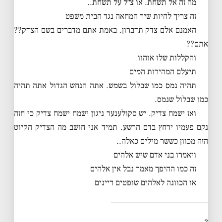
מה זה אל תשחת. או צ״ל על תשחת..
זה צריך להיות שיר המחאה נגד הבית משפט
האמנם אלם צדק תדברון. באמת אתם מדברים בשם הצדק??
אתם??
והקללות שלו אוהוו
תיעלם המהירות המים
תהיה נמס כמו שבלול בשמש. אתה הנחש הגדול אתה תהיה
כמו שבלול שנמס.
ואז ישמח צדיק. יש סקולענער ניגון ישמח ישמח צדיק כי חזה
נקם פעמיו ירחץ בדם הרשע. תמיד אני חושב מה הצדיק הקיוט
הזה מכוון כששר מילים כאלה..
ויאמרו בני אדם שיש אלהים
זה כמו ההיפך מאמר נבל אין אלהים
או הכוונה לאלהים שופטים דיינים