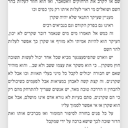
שם או לקרב את הרחוקים וואטאבר, ואז הוא חוזר לעלות בהר
השם ושואלים מי ראוי לעלות איתו רק נקי כפים וכו
מעניין שעיקר התנאי שלא יהיה שקרן
ראינו גם בפרק הקודם וגם בנביאים רבים
זה כמש אל תאמרו מים מים שנאמר דובר שקרים לא יכון,
העיקר הוא להיות אמיתי ולא מזויף או שקרן כך אפשר לעלות
להר השם
יש ווארט שהפיסעצנער מביא שכל אחד יכול לעשות תשובה
חוץ משקרן.. כי הוא משקר את עצמו ששב ולא שב.. והוא מזהיר
שאם יש חבורה יכולים לקבל כל מיני בעלי תאוות וכו אבל לא
שקרנים. זה קצת קשה לאבחן במציאות אבל לפעמים כשיכולים
להבחין זו הדרכה טובה מאד, יש אנשים שצריך להתרחק מהם רק
כי הם שקרנים, סתם בעיות לא נורא אדם אינו מושלם, אבל אם
הוא שקרן אז אי אפשר לסמוך עליו
על כל פנים בחזרה לסיפור המזמור ואז מברכים אותו ואת
הדור שזכה לכך שישא ברכה על ידי שמקבל