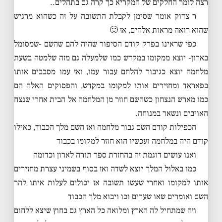
רצה לומר החלקים של המקריא כך קרה גם בתהלים..
ר צדוק אומר שסימן לקבלת התשובה על זה כשהוא מרגיש
שהוא רואה מראות אלהים, אז 🙂
כפי שראינו בפרק קודם הסיפור שהיה להם שהשם -שמסומל
בארון- יוצא ממקומו במקדש כמו שלמעלה גם מזה שלמטה בשעת
מלחמה יוצא כגיבור להלחם עבור עמו, ואז עמו מסבבים אותו
בפאראד ומחזירים אותו למקומו במקדש, והפסוקים האלה הם
כמו מארש הנצחון כשהשם חוזר מן המלחמה אל הבית אחרי שנצח
האויבים ונשאר במנוחה.
הכפילות קודם השם גבור מלחמה ואז השם מלך הכבוד, כאילו
קודם היה במלחמה ועכשיו הוא חוזר למקומו בכבוד
ואנו עושים דוגמת זה בהחזרת ספר תורה לארון וכדומה
כמו באלול המלך יוצא לשדה ואז בסוף בשמיני עצרת מחזירים
אותו למקומו ואחרי שעשו תשובה אז יכולים לעלות איתו להר
השם ואומרים שאו שערים וכו ויבוא מלך הכבוד
וזה שמתחיל לה הארץ ומלואה כל הארץ גם בחוץ שיצא ללחום