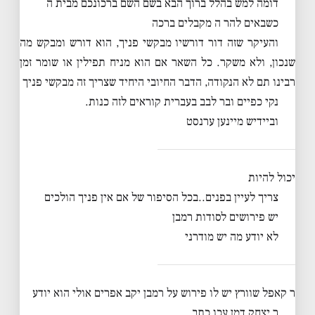
דומה למש בהלל ברוך הבא בשם השם ברכונכם מבית ה
כשבאים להר ה מקבלים ברכה
והעיקר שזה דור דורשיו מבקשי פניך, הוא דורש ומבקש מה
שנכון, ולא משקר. כל השאר אם הוא מניח תפילין או שומר זמן
רבינו תם לא הנקודה, הדבר החיובי היחיד שצריך זה מבקשי פניך
נקי כפיים ובר לבב בעברית קוראים לזה כנות.
וביידיש מיינען ערנסט
יכול להיות
צריך לעיין בפנים..בכל הסיפור של אם אין פניך הולכים
יש פירושים לסודות רמבן
לא יודע מה יש מודרני
ר קאפל שוורץ יש לו פירוש על רמבן יקב אפרים אולי הוא יודע
ר יצחק דמן עכו כתב