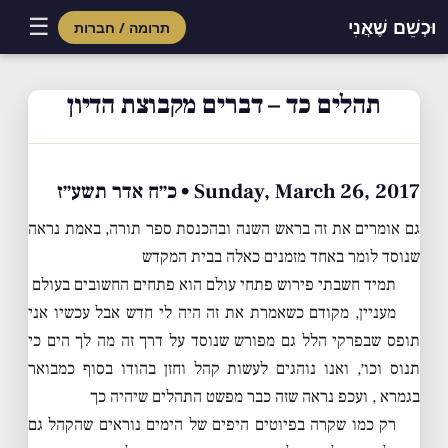
☰
וּכְשֵׁם שֶׁאֲנִי
תרומה / חברות
Skip
to
תהלים כד – דברים מקבוצת הדיון
content
Sunday, March 26, 2017 • כ״ח אדר תשע״ז
גם אומרים את זה בראש השנה ובהכנסת ספר תורה, באמת נראה
שנוסד לומר באחד מזמנים כאלה בבית המקדש
תמיד חשבתי פירוש פתחי עולם הוא פתחים החשובים בעולם
מעניין, מקודם כשאמרת את זה היה לי חדש אבל עכשיו אני
תופס שבפרקי הלל גם מפורש שנוסד על דרך זה מה לך הים כי
תנוס וכו׳, ואנו נוהגים לעשות קהל וחזן בהודו בסוף כמבואר
בגמרא , ועכפ נראה שזה כבר מפשט התהלים שיהיה כך
רק כמו שקרה בפיוטים היפים של הימים נוראים שהקהל גם