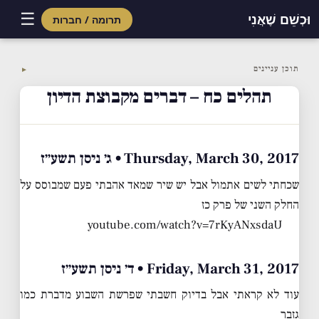
☰
וּכְשֵׁם שֶׁאֲנִי
תרומה / חברות
Skip
to
תוכן עניינים
▼
content
תהלים כח – דברים מקבוצת הדיון
Thursday, March 30, 2017 • ג׳ ניסן תשע״ז
שכחתי לשים אתמול אבל יש שיר שמאד אהבתי פעם שמבוסס על
החלק השני של פרק כז
youtube.com/watch?v=7rKyANxsdaU
Friday, March 31, 2017 • ד׳ ניסן תשע״ז
עוד לא קראתי אבל בדיוק חשבתי שפרשת השבוע מדברת כמו
גזבר