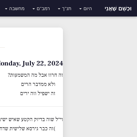
וּכְשֵׁם שֶׁאֲנִי
היום
תנ"ך
רמב"ם
מחשבה
Monday, July 22, 2024 • ט״ז תמוז תשפ
זה חרוז אבל מה המשמעות?
ולא ממדבר הרים
זה ישפיל וזה ירים
וי״ל שזה בדיוק הקטע שאיש ישי
)זה כבר גירסא שלישית שדח