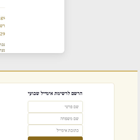
ngs
רשי
929 תנ
נכת
נער
הרשם לרשימת אימייל שבועי