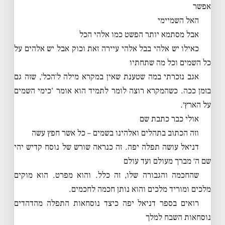
אפשר
האל השמיימי
אבל מסתמא יותר הפשט כמו אלהי הכל
כאילו יש אלהי בבל אלהי עיירה זאת וכוק אבל יש אלהים על
כל השמים וכל מה שתחתיו
אגב נזכרתי במה שטענת שאין במקרא מילה ל׳הכל׳, שזה גם
בזמן ככה. כשהמקרא רוצה לומר לתמיד הוא אומר ‘כימי השמים
על הארץ׳.
אולי כבר כתבת שם
וזה הכתוב בתהלים ואלהינו בשמים – כל אשר חפץ עשה
דניאל עושה תפלה יפה. זה כנראה שורש של נוסח קדיש יהי
שם ה׳ מברך מעולם ועד עולם
שהחכמה והגבורה שלו, זה כלל. והוא מפרט. הוא מוקים
מלכים ומוריד מלכים והוא נותן חכמה לחכמים.
רואים בספר דניאל יפה כיצד נוסחאות התפלה מהדהדים
נוסחאות השבח למלך