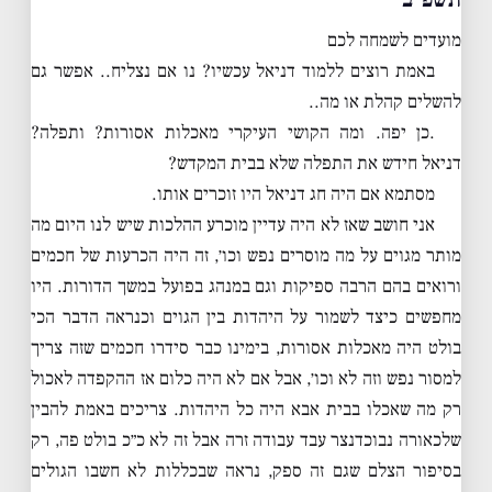
מועדים לשמחה לכם
באמת רוצים ללמוד דניאל עכשיו? נו אם נצליח.. אפשר גם
להשלים קהלת או מה..
.כן יפה. ומה הקושי העיקרי מאכלות אסורות? ותפלה?
דניאל חידש את התפלה שלא בבית המקדש?
מסתמא אם היה חג דניאל היו זוכרים אותו.
אני חושב שאז לא היה עדיין מוכרע ההלכות שיש לנו היום מה
מותר מגוים על מה מוסרים נפש וכו׳, זה היה הכרעות של חכמים
ורואים בהם הרבה ספיקות וגם במנהג בפועל במשך הדורות. היו
מחפשים כיצד לשמור על היהדות בין הגוים וכנראה הדבר הכי
בולט היה מאכלות אסורות, בימינו כבר סידרו חכמים שזה צריך
למסור נפש וזה לא וכו׳, אבל אם לא היה כלום אז ההקפדה לאכול
רק מה שאכלו בבית אבא היה כל היהדות. צריכים באמת להבין
שלכאורה נבוכדנצר עבד עבודה זרה אבל זה לא כ״כ בולט פה, רק
בסיפור הצלם שגם זה ספק, נראה שבכללות לא חשבו הגולים