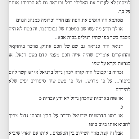
לניסיון לא לעבוד את האלילי בבל וכנראה גם לא הכריחו אותם
על כך.
מסתמא היו אופים את הפת עם חזיר וכדומה כמנהג הגוים
או לך תדע מה עשו שם במטבח של נבוכדנצר, זה בטח לא היה
מטבח כשר כפי שהיו רגילים בבית אבא..
דניאל היה כנראה גם שם של חכם עתיק, מוזכר ביחזקאל
והחוקרים אומרים שהיה איזה חכם מעמי קדם בשם דנאל, אז
כנראה נקרא על שמו
זכריה בן קבוטל היה קורא לכהן גדול בדניאל אז יש קשר ליום
כיפור… על פי מדרש.. ועל פי פשט שזה סיפורים יפים שלא
להירדם
או שזה בארמית שהכהן גדול לא ידע עברית כ
כ
או רמזו הדרשנים שדניאל מדבר על הקץ והכהן גדול צריך
להביא אותו ביום כיפו
אבל זה קצת מוזר השילוב בין הטעמים.. אותו עם הארץ שיביא