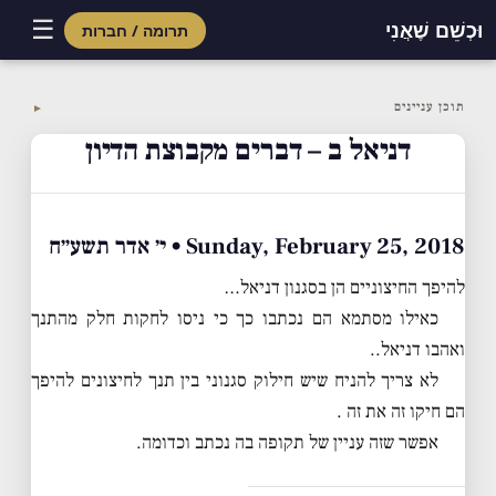
☰
וּכְשֵׁם שֶׁאֲנִי
תרומה / חברות
Skip
to
תוכן עניינים
▼
content
דניאל ב – דברים מקבוצת הדיון
Sunday, February 25, 2018 • י׳ אדר תשע״ח
להיפך החיצוניים הן בסגנון דניאל…
כאילו מסתמא הם נכתבו כך כי ניסו לחקות חלק מהתנך
ואהבו דניאל..
לא צריך להניח שיש חילוק סגנוני בין תנך לחיצונים להיפך
הם חיקו זה את זה .
אפשר שזה עניין של תקופה בה נכתב וכדומה.