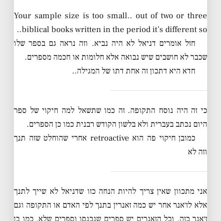
Your sample size is too small.. out of two or three
biblical books written in the period it’s different so..
חזל אומרים דניאל לא היה נביא. וזה נראה גם בספר שלו
שכבר לא חושבים שיש נבואה אלא חלומות או חכמה מספרים.
חדא היא דתכון זה אחת דתו של המגילה..
כי זה היה נוסח התקופה. זה כמו שתשאל למה חיקוי של ספר
היום נכתב בעברית ולא בלשון הקודש רבנית כמו כן הספרים.
כמובן חיקוי פה הוא retroactive אחרי שהוחלט שזה תנך
וזה לא
אני מתכוון שאין צריך להיות הנחה כזו שדניאל לא שייך לתנך
אלא לז׳אנר אחר יש כמה זאנרין בתנך לפי האדם או התקופה וגם
ז׳אנר כזה. וכל הזאנרים יש ספרים שנכנסו וספרים שלא. כמו בן