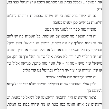
את הגאולה.. ובכלל בבית שני מסתמא חשבו שקץ דניאל כבר בא,
צ״ע
גם יש קשר בחלומות כי יש משהו שבסוכות צריכים לחלום
חלומות נבואיים לכן ישנים בסוכה
מעניין שזה ספר דו לשוני מה הפשט
זה היה חוצפה מה שעשו עם השימות, כל השמות פה יש להם
שם ה׳ והוא החליף עם שם אלהיו. דניאל זה דני-אל, האל ידון?
והחליף עם בל-טשאצר, כנראה בל או בעל ישמור או ידין. חנניה
חנן-יה החליף לשד-רך, לא מכיר, אולי שד זה האל ורך זה חנן, וכן
מישאל שזה מיש – מה זה – אל, עשה מזה מישך, כנראה אליל שד
או שך, ועזריה שזה עזר-יה החליף עבד של נגו עוד אליל.
זה ממש ועבדתם שם אלהים אחרים
ולכן אולי והסרותי שמות הבעלים מפיכם שלא יצטרכו לקרוא
לעצמם כך
נראה שזרעונים היה החכמה הראשונה של דניאל כי באמת יש
זרעונים עם אותו תזונה כמו בשר או מה שהיה בפת בג המלך,