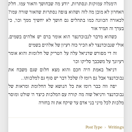
ה׳מגלה עמוקות ונסתרות, יודע מה שבחושך והאור עמו. חלק
האחרון לא מובן מה לזה ושהוא צופה נסתרות שהאור שורה עמו?
לכאורה הכוונה כמו בתהלים גם חושך לא יחשיך ממך וכו׳, כי
בעדך זה תמיד אור
כשהוא מדבר לנבוכדנצר הוא אומר ברם יש אלהים בשמים,
אולי שנבוכדנצר לא הכיר כזה רעיון של אלהים בשמים
זה די מפורש שדניאל עלה על הטריק של חלומות והוא אומר
רעיונך על משכבך סליקו וכו׳
דניאל באמת היה חכם והוא מצא חלום שגם משבח את
נבוכדנצר אבל גם רומז לו שלכל דבר יש סוף גם למלכותו..
יפה וזה כבר רומז את כל הנושא של החלומת ומראות של
נבוכדנצר ודניאל שזה מה קורה עם המלכות כיצד ה׳ שולט ומוסר
מלכות לכל מיני בני אדם עד שיקח את זה בחזרה
Post Type
›
Writings