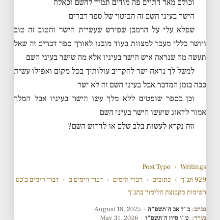
וכולם מאד דתיים פה מודים תמיד להשם וכאלה
הישר בעיני השם זה הביטוי של ספר דברים
שפלא עלי על הרמבן שפירש שעשיית הישר והטוב זה טוב
ויושר כללי מעבר למצוות בעוד מובנו לאורך ספר דברים זה שאל
תעשה מה שנראה איש הישר בעיניו אלא מה שישר בעיני השם
למשל לך נראה ישר להקריב עולותיך בכל מקום ואפילו עשית
ככה בזמן המדבר אבל בעיני השם זה לא ישר
וכן בספר שופטים ללא מלך עשו הישר בעיניו אבל המלך
אמור לדאוג שיעשו הישר בעיני השם
וזה נקרא לעשות בלב שלם או לדרוש השם?
Post Type
›
Writings
929 תנ"ך
›
כתובים
›
דברי הימים
›
דברי הימים ב
›
דברי הימים ב כט
רשימות מקבוצת הלימוד בתנ"ך
נכתב:
כ"ד אב ה'תשפ"ה
·
August 18, 2025
נערך:
ט"ו סיון ה'תשפ"ו
·
May 31, 2026