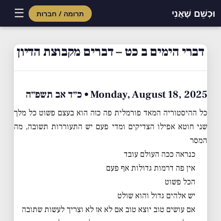
☰
וּכְשֵׁם שֶׁאֲנִי
תרומה / חברות
Skip
to
דברי הימים ב כט – דברים מקבוצת הדיון
content
Monday, August 18, 2025 • כ״ד אב תשפ״ה
כל ההיסטוריה המאד פורמלית פה כזה הוא בעצם פשוט כל מלך
שני חוטא אפילו הצדיקים ומדי פעם יש התעוררות תשובה, מה
המסר
כנראה ככה העולם עובד
אין פה דרמות גדולות אף פעם
הכל פשוט
יש אלהים גדול והוא שולט
אם עושים טוב יוצא טוב אם לא אז לא וצריך לעשות שתובה