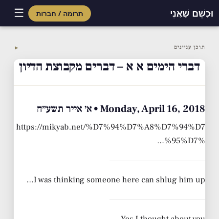
☰
וּכְשֵׁם שֶׁאֲנִי
תרומה / חברות
Skip
to
תוכן עניינים
▼
content
דברי הימים א א – דברים מקבוצת הדיון
Monday, April 16, 2018 • א׳ אייר תשע״ח
https://mikyab.net/%D7%94%D7%A8%D7%94%D7
%95%D7%…
I was thinking someone here can shlug him up…
Yes I thought about you..