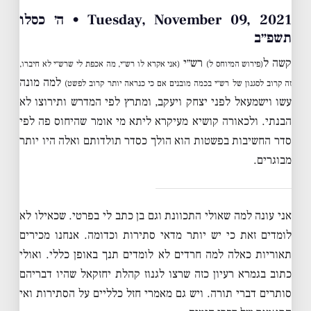
Tuesday, November 09, 2021 • ה׳ כסלו
תשפ״ב
קשה ל
רש״י
(פירוש המיוחס ל)
(אני אקרא לו רש״י, מה אכפת לי שרש״י לא חיברו,
למה מונה
זה קרוב לסגנון של רש״י בכמה מובנים אם כי כנראה יותר קרוב לפשט)
עשו וישמעאל לפני יצחק ויעקב, ומתרץ לפי המדרש ותירוצו לא
הבנתי. ולכאורה קושיא מעיקרא ליתא מי אומר שהיחוס פה לפי
סדר החשיבות בפשטות הוא הולך כסדר תולדותם ואלה היו יותר
מבוגרים.
אני עונה למה שאולי התכוונת וגם בן כתב לי בפרטי. שכאילו לא
לומדים זאת כי יש יותר מדאי סתירות וכדומה. אנחנו מכירים
תאוריות כאלה למה חרדים לא לומדים תנך באופן כללי. ואולי
כתוב בגמרא רעיון כזה שרצו לגנוז קהלת יחזקאל שהיו דבריהם
סותרים דברי תורה. ויש גם מאמרי חזל כלליים על הסתירות ואי