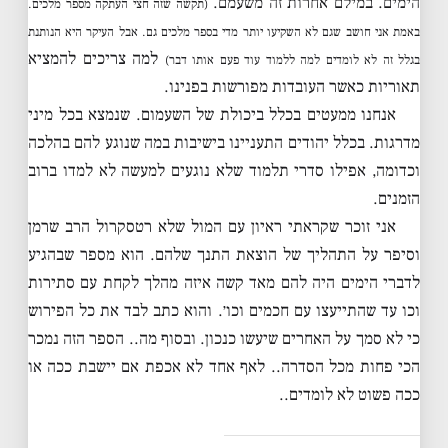
הימים. במילם אחרות זה משעמם.
(תקשה שזה חצי העתקה מספר מלכים.
באמת אני חושב שגם לא השקיעו יותר מדי בספר מלכים גם. אבל העיקר היא הנותנת
למה צריכים להמציא
בגלל זה לא לומדים למה ללמוד עוד פעם אותו דבר)
תאוריות כאשר העובדות מפורשות בפנינו.
אנחנו ממעטים בכלל ביכולת של השעמום. שנמצא בכל מיני
מדרגות. בכלל יהודים התעניינו בישיבות במה שנוגע להם בהלכה
וכדומה, אפילו סדרי תלמוד שלא נוגעים למעשה לא למדו ברוב
הזמנים.
אני זוכר שקראתי ראיון עם המול שלא רטסקרול הרב שרמן
וסיפר על התהליך של הוצאת התנך שלהם. הוא מספר שבהגיע
לדברי הימים היה להם מאד קשה איזה מהלך לקחת עם סתירות
וכו עד שהתייעצו עם חכמים וכו׳. והוא כתב לבד את כל הפירוש
כי לא סמך על האחרים שיעשו כנכון. ובסוף מה.. הספר הזה נמכר
הכי פחות מכל הסדרה.. לאף אחד לא אכפת אם יישבת ככה או
ככה פשוט לא לומדים..