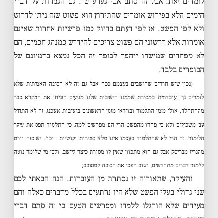
לומדים זאת. אבל זה סתם אבי גערעדט . גם הגמרות על דברי
הימים הלא בפירוש אומרים שהתירוץ הוא פשוט שזה ניתן לדרוש
ולא לפי הפשט. אז לפי דעתם בדיוק כמו פרשיות אחרות שאינם
אומרות אלא דרשוני הם פשוט צריכים להידרש כמנהג חכמים, הם
לא מפחדים שמישהו ייהפך לכופר זה הכל נמצא בדמיונם של
הכופרים בלבד.
(נכון שיש חרדים שחושבים בעצמם ככה אבל גם זה לא הסיבה האמיתית שלא
לומדים נך. עובדתית במסורת שממנו הישיבות שלנו מגיעים הזניחו את המקרא כבר
מההתחלה, אולי מזמן התלמוד ובוודאי מזמן הראשונים בישיבות אשכנז, זה לא התחיל
עם משכילים ולא כי פחדו מהפשט הרי הם מפרשים למה, כי התלמוד תפס את עיקר
הלימוד. זה הרי לא שהתלמוד בעצמו אינו מלא סתירות וקושיות.. וכו׳. יש כזה וורט
מהגריז מבריסק אבל גם הוא מתכוון שאין לו מסורת כיצד ליישב, ולכן מי שלומד נוטה
ללמוד דברים מתחדשים, ושוב הפכו את הסיבה למסובב)
והעיקר, שתאוריה זו נסתרת מן העובדות. הנה הבאתי לכם
שני גדולי בעלי הפשט שלא היו נרתעים בכלל מדברים כאלה והם
מעידים שלא הורגלו ללמדו ומפרשים הטעם כי זה סתם דברי