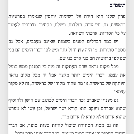
תשפ״ב
פרק שלנו הוא חזרה על רשימות יוחסין שנאמרו בפרשיות
בראשית, נח, חיי שרה, תולדות, וישלח, בקיצור. וצריכים לעמוד
על כל הסודות. ערכתי השוואה.
יש כמה הבדלים קטנים בשמות שאינם מעכבים, אבל גם
מספר סתירות. מי היה עוץ וחול גתר ומש לפי דברי הימים הם בני
שם לפי בראשית הם בני ארם בני שם.
מכל מקום נראה שהם העתקות זה מזה כי הסגנון ממש כופל
את עצמו, דברי הימים יותר מקצר אבל זה מכל מקום נראה
העתקה של בראשית או מה שהיה מקורו של בראשית, זה לא מקור
עצמאי.
גם מעניין שאברם זכר דברי הימים לכתוב שם הישן ולהוסיף
שהוא אברהם ויעקב הוא קורא ישר ישראל, וכן עשו לא מפרש
שהוא אדום אלא קורא לו אדום מיד.
וזה גם מסוג הסתירה שיכול להיות טעות סופר, אם דברי
הימים החסיר ‘בן אחד׳ בתוך רשימה, כי הסדר אותו סדר והכל.