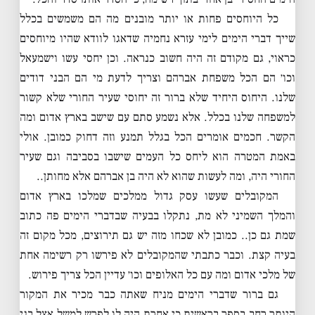
כל היוחסים פחות או יותר מובנים מה הם משמשים בכלל
שייך דברי הימים לימי עזרא נחמיה שדאגו לוודא שהיו מיוחסים
כראוי, גם מקודם זה היה חשוב כנראה. וכן יחסי עשו וישמעאל
וכו׳ הם הכל משפחת אברהם וצריך לדעת מי הם הבני דודים
שלנו. היחוס היחיד שלא ברור זה יחוסי שעיר החורי שלא קשור
למשפחה שלנו בכלל. אלא נשמע סתם עם שישב בארץ אדום ומה
הקשר. חכמים אומרים הכל בגלל תמנע וזה דחוק כמובן. אולי
באמת המטרה הוא ליחס כל העמים שישבו בסביבה וגם שעיר
החורי היה, ומה לעשות שהוא לא היה בן אברהם אלא מחותן..
המקובלים שעשו עסק גדול ממלכים שמלכו בארץ אדום
והמלך השמיני לא מת, נתקלו בבעיה שבדברי הימים פה כתוב
שמת גם כן.. כמובן לא שכחו מזה יש גם תירוצים, מכל מקום זה
בעיה קצת. וכבר כתבתי שהמקובלים לא פירשו רק רשימה אחת
של מלכי אדום ומה עם כל האלופים וכו׳ עדיין הכל צריך פירוש.
גם ברור שדברי הימים מניח שאתה כבר מכיר את המקור
היותר רחב בספר בראשית כי אחרת היה לו לפרש למשל אצל בני