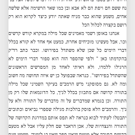
נח ששם חם ויפת הם לא אבא ובן כמו שאר הרשימה אלא שלשה
אחים, משמע שהוא כבר מניח שאתה יודע כיצד לקרוא הוא רק
רושם בקצרה לכלול הכל
אנחנו באופן רשמי מאמינים שכל מילה במקרא קודש קדשים
וכו׳, אבל מעשינו מוכיחים אחרת, כמעט אף אחד לא קורא בכלל
דברי הימים כל שכן שלא משתדל בפירושו. וכבר כתב רד״ק
בהקדמתו כאן ” ולפי שהספר הזה הוא ספור דברי הימים לא
הרגילו ללמדו, ולא ראיתי לאחד מן המפרשים הראשונים
שהשתדל בפירושו”. כנראה שבפועל כן יש איזה תחושה מה חשוב
ומה לא. גם מסופקני מ״ש הרמב״ם בעיקר השמיני שכל מילה
בתורה קדושה אם מתכוון בכלל לנ״ך, כל הדוגמאות שלו רק מן
התורה. וכן בגמרא שמדברים על זה מדברים על התורה ולא על
נ״ך. והרמב״ם הלא פוסק בהלכות מגילה שספרי נביאים וכתובים
יתבטלו לעתיד לבוא כנראה לא תפס אותם במדרגת הקדושה של
התורה והנצחיות שלו, אכן הראבד שם חלק עליו אבל לא מטעם
קדושת התורה אלא מטעם ש׳אין ספר שאין בו לימוד׳. משמע שגם