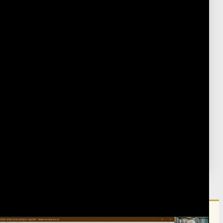
כתבי האריז"ל
›
שיעורים בשער ההקדמות
פורסם:
ט' כסלו ה'תשפ"א
·
November 25, 2020
נערך:
כ' אייר ה'תשפ"ה
·
May 18, 2025