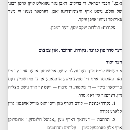
זאכן.” חכמי ישראל, די צדיקים, האבן נאר געוואלט קוקן אויפן רבונו
של עולם, נישט אויף חיצוניות׳דיגע זאכן. דערפאר זענען זיי מער
פאוקוסד געווען אויפן עיקר.
מקורות:
תולדות יעקב יוסף, דער רמב״ן.
—
דער סדר פון כוונה: נקודה, הרחבה, און צמצום
דער יסוד
א מענטש קומט אויף דער וועלט עפעס אויפצוטון. אבער אויב ער איז
נאר פאוקוסד אויף זיין ספעציפישע אויפגאבע אן צו פארשטיין דעם
ברייטערן בילד — די עולמות, די סיבות — וועט ער אויך נישט מצליח
זיין. דערפאר איז דא א סדר:
1.
נקודה/כוונה
— קודם דארף מען וויסן וואס מ׳וויל אויפטון, איין
קלארע נקודה
2.
הרחבה
— דערנאך דארף מען „אביסל חלומ׳ען,” ארומקוקן
אויף אלע פארספעקטיוון — עליונים ותחתונים