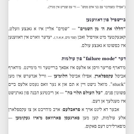
.
(“אפילו כשמדבר עם בני אדם ממש” — ווי עס שטייט אין מגיד)
ביישפיל פון דאווענען
“הללו את ה׳ מן השמים”
— “שמים” אליין איז א גאנצע וועלט,
קאנעקטעד מיט אזויפיל זאכן
. יעדער ווארט אין דאווענען
(שמי מים, א.א.וו.)
איז כפשוטו א גאנצע עולם.
דער “failure mode” פון עולמות
מ׳דארף פריער וויסן אז אלעס איז אסאך ברייטער ווי מ׳מיינט. מ׳דארף
אביסל
עקספלארן
, אפילו אביסל
חלומ׳ען
— ווייל אנדערש איז מען
“stuck”. מ׳זאל נישט זיין א תם און א נער וואס נעמט אלעס ביים
פשוט׳ן פנים.
“כל העולם תלוי בה”
— אן ריכטיגע הבנה פון גארנישט
איז מעגלעך אן דעם.
אבער דא ליגט אויך א
פראבלעם
: אויב מ׳הייבט אן צו עקספלארן
אלע עולמות, קען מען
פארגעסן פארוואס מ׳איז געקומען
—
מ׳פארלירט דעם פאקוס.