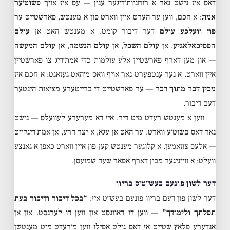
דאס איז נישט נאר א רוחניות׳דיגער ענין — עס איז אויך
פשוט׳ער
אמת
: א חכם, ווען ער הערט איין ווארט פון א מענטש, פארשטייט ער
פון וועלכע עולם
דער דיבור קומט. א מענטש האט אן
עולם
הפסיכאלאגיע
, אן
עולם השכל
, אן
עולם הנשמה
, אן
עולם המעשה
— און מען דארף פארשטיין אלע עולמות כדי אמת׳דיג צו פארשטיין
איין ווארט. א נער ענטפערט נאר אויף וואס מ׳האט געזאגט; א חכם איז
מבין דבר מתוך דבר
— ער פארשטייט די ברייטערע מציאות הינטער
דעם דיבור.
ווען א מענטש רעדט מיט דיר, איז דא מערערע לעוועלס — נישט
נאר דאס פשוט׳ע ווארט. ער האט אן עגא, א יצר הרע, אן אמת׳דיגקייט
— אלעס צוזאמען. א קלוגער מענטש קען פון איין ווארט כאפן א גאנצע
וועלט; א ווייניגער מבין דארף אפאר שעה שמועסן.
דער לשון פונעם בעש״ט׳ס בריוו
דער לשון פון דעם בריוו פונעם בעש״ט איז:
“בכל דיבור ודיבור בעת
תפלתך ולימודך”
— ווען דו דאוונסט און ווען דו לערנסט. און אן
אנדערע פלאץ שטייט אז דאס גילט אפילו ווען מ׳רעדט מיט מענטשן