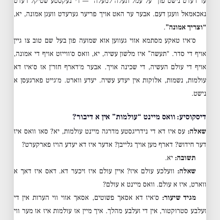
ער רעדט נישט פון “על עמל תעלה למעלה” — די נעקסטע שטיקל רעדט
נאכאמאל וועגן דעם. אבער ער האט אויך פריער גערעדט וועגן אמונה, יא,
“וצריך אמונה”
.
ס׳איז טאקע מסתמא אזוי געווען אזא שמועה פון בעל שם טוב צו גיין
אויף די סדר. “תעשה” איז מלשון עשיה, יא, וואס ס׳ווייזט אויף די אמונה,
אויף די עולם העשיה, די שכינה אויך. אבער מ׳דארף חזר׳ן אז ס׳איז דא
עולמות, נשמות, אלוקות אין יעדע עשיה. יעדע ווארט. מ׳גייט פארגעסן א
נישט.
דיסקוסיע: וואס מיינט “עולמות” אין א דיבור?
שאלה:
עס איז דא די נידריגסטע מדרגה מיינט עולמות, יא? סאו וואס איז
דער חידוש? דארף מען אויך גלייבן? אדער איז דא יעדע הויז פארקערט?
תשובה:
יא.
שאלה:
וועלכע עולם איז? איין עולם איז זיכער דא. דאס איז דאך א
ווארט, איז א עולם. וואס מיינט א עולם?
מגיד שיעור:
ס׳איז דא אסאך פשוטים, אסאך אזוי ווי הערות אין די
זעלבע סטרוקטור, אין די זעלבע מהלך. איך מיין אז עולמות איז אז מער ווי