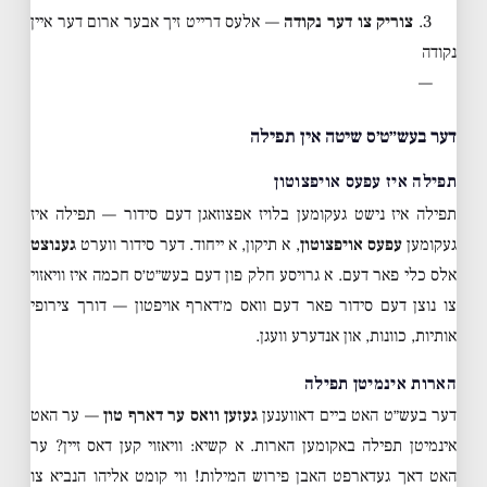
3.
צוריק צו דער נקודה
— אלעס דרייט זיך אבער ארום דער איין
נקודה
—
דער בעש״ט׳ס שיטה אין תפילה
תפילה איז עפעס אויפצוטון
תפילה איז נישט געקומען בלויז אפצוזאגן דעם סידור — תפילה איז
געקומען
עפעס אויפצוטון
, א תיקון, א ייחוד. דער סידור ווערט
גענוצט
אלס כלי פאר דעם. א גרויסע חלק פון דעם בעש״ט׳ס חכמה איז וויאזוי
צו נוצן דעם סידור פאר דעם וואס מ׳דארף אויפטון — דורך צירופי
אותיות, כוונות, און אנדערע וועגן.
הארות אינמיטן תפילה
דער בעש״ט האט ביים דאווענען
געזען וואס ער דארף טון
— ער האט
אינמיטן תפילה באקומען הארות. א קשיא: וויאזוי קען דאס זיין? ער
האט דאך געדארפט האבן פירוש המילות! ווי קומט אליהו הנביא צו