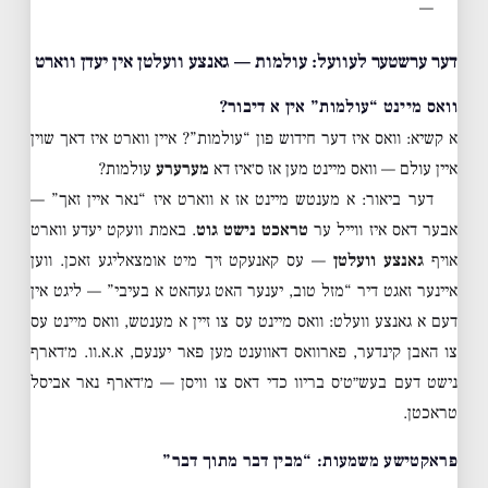
—
דער ערשטער לעוועל: עולמות — גאנצע וועלטן אין יעדן ווארט
וואס מיינט “עולמות” אין א דיבור?
א קשיא: וואס איז דער חידוש פון “עולמות”? איין ווארט איז דאך שוין
איין עולם — וואס מיינט מען אז ס׳איז דא
מערערע
עולמות?
דער ביאור: א מענטש מיינט אז א ווארט איז “נאר איין זאך” —
אבער דאס איז ווייל ער
טראכט נישט גוט
. באמת וועקט יעדע ווארט
אויף
גאנצע וועלטן
— עס קאנעקט זיך מיט אומצאליגע זאכן. ווען
איינער זאגט דיר “מזל טוב, יענער האט געהאט א בעיבי” — ליגט אין
דעם א גאנצע וועלט: וואס מיינט עס צו זיין א מענטש, וואס מיינט עס
צו האבן קינדער, פארוואס דאווענט מען פאר יענעם, א.א.וו. מ׳דארף
נישט דעם בעש״ט׳ס בריוו כדי דאס צו וויסן — מ׳דארף נאר אביסל
טראכטן.
פראקטישע משמעות: “מבין דבר מתוך דבר”