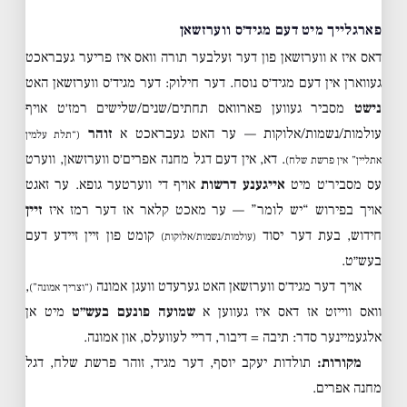
פארגלייך מיט דעם מגיד׳ס ווערזשאן
דאס איז א ווערזשאן פון דער זעלבער תורה וואס איז פריער געבראכט
געווארן אין דעם מגיד׳ס נוסח. דער חילוק: דער מגיד׳ס ווערזשאן האט
נישט
מסביר געווען פארוואס תחתים/שנים/שלישים רמז׳ט אויף
עולמות/נשמות/אלוקות — ער האט געבראכט א
זוהר
(“תלת עלמין
. דא, אין דעם דגל מחנה אפרים׳ס ווערזשאן, ווערט
אתליין” אין פרשת שלח)
עס מסביר׳ט מיט
אייגענע דרשות
אויף די ווערטער גופא. ער זאגט
אויך בפירוש “יש לומר” — ער מאכט קלאר אז דער רמז איז
זיין
חידוש, בעת דער יסוד
קומט פון זיין זיידע דעם
(עולמות/נשמות/אלוקות)
בעש״ט.
אויך דער מגיד׳ס ווערזשאן האט גערעדט וועגן אמונה
,
(“וצריך אמונה”)
וואס ווייזט אז דאס איז געווען א
שמועה פונעם בעש״ט
מיט אן
אלגעמיינער סדר: תיבה = דיבור, דריי לעוועלס, און אמונה.
מקורות:
תולדות יעקב יוסף, דער מגיד, זוהר פרשת שלח, דגל
מחנה אפרים.