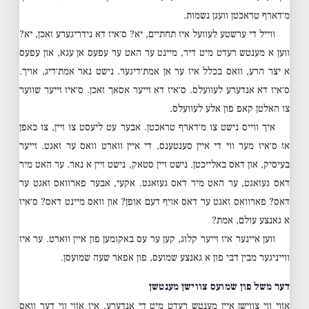
מ׳דארף טראכטן וועגן נשמות.
ווייל די ערשטע לעוועל איז תחתיים, יא? ס׳איז דא נידריגערע זאכן, יא?
ווען א מענטש רעדט מיט דיר, מיינט ער האט ער עפעס אן עגא, און עפעס
א יצר הרע, וואס בכלל איז ער אן אמת׳דיגער. נישט נאר אמת׳דיג, אויך.
ס׳איז דא אנדערע לעוועלס. ס׳איז דא זייער אסאך זאכן. ס׳איז זייער שווער
צו האלטן קאפ פון אלע לעוועלס.
איך ווייס נישט צו מ׳דארף טראכטן. אבער עט ליעסט צו זיין, צו כאפן
אז ס׳איז מער ווי די איין סענטענס, די איין ווארט וואס ער זאגט. זייער
בעיסיק, און דאס באלייכטן. נישט זיין סטאק, נישט זיין א נאר. ער האט מיר
דאס געזאגט, ער האט מיר דאס געזאגט. אקעי, אבער פארוואס זאגט ער
דאס? פארוואס זאגט ער דאס אויף דעם אופן? און וואס מיינט דאס? ס׳איז
א גאנצע עולם, אמת?
ווען איינער איז זייער קלוג, קען ער עס באקומען פון איין ווארט. ער איז
ווייניגער מבין דבי פון א גאנצע שמועס, פון אפאר שעה שמועסן.
דער משל פון שמועס צווישן מענטשן
אזוי ווי צווישן איין מענטש רעדט מיט די אנדערע, איז אזוי ווי דער וואס