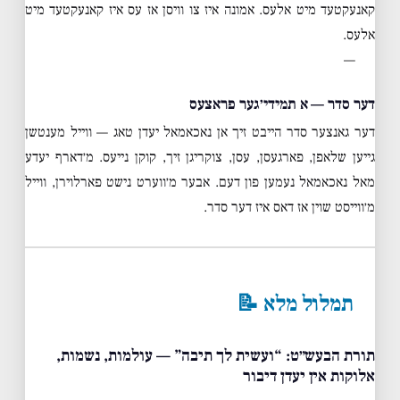
קאנעקטעד מיט אלעס. אמונה איז צו וויסן אז עס איז קאנעקטעד מיט
אלעס.
—
דער סדר — א תמידי׳גער פראצעס
דער גאנצער סדר הייבט זיך אן נאכאמאל יעדן טאג — ווייל מענטשן
גייען שלאפן, פארגעסן, עסן, צוקריגן זיך, קוקן נייעס. מ׳דארף יעדע
מאל נאכאמאל נעמען פון דעם. אבער מ׳ווערט נישט פארלוירן, ווייל
מ׳ווייסט שוין אז דאס איז דער סדר.
תמלול מלא 📝
תורת הבעש״ט: “ועשית לך תיבה” — עולמות, נשמות,
אלוקות אין יעדן דיבור