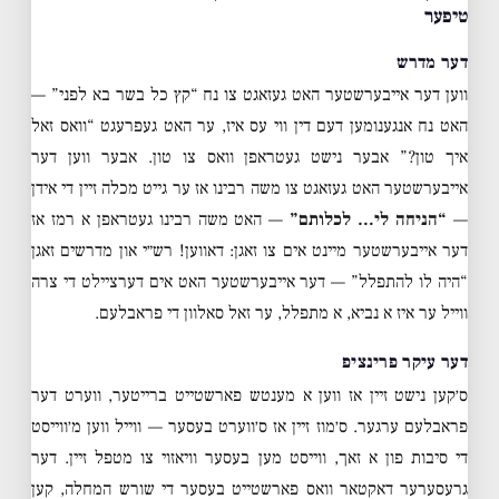
טיפער
דער מדרש
ווען דער אייבערשטער האט געזאגט צו נח “קץ כל בשר בא לפני” —
האט נח אנגענומען דעם דין ווי עס איז, ער האט געפרעגט “וואס זאל
איך טון?” אבער נישט געטראפן וואס צו טון. אבער ווען דער
אייבערשטער האט געזאגט צו משה רבינו אז ער גייט מכלה זיין די אידן
—
“הניחה לי… לכלותם”
— האט משה רבינו געטראפן א רמז אז
דער אייבערשטער מיינט אים צו זאגן: דאווען! רש״י און מדרשים זאגן
“היה לו להתפלל” — דער אייבערשטער האט אים דערציילט די צרה
ווייל ער איז א נביא, א מתפלל, ער זאל סאלוון די פראבלעם.
דער עיקר פרינציפ
ס׳קען נישט זיין אז ווען א מענטש פארשטייט ברייטער, ווערט דער
פראבלעם ערגער. ס׳מוז זיין אז ס׳ווערט בעסער — ווייל ווען מ׳ווייסט
די סיבות פון א זאך, ווייסט מען בעסער וויאזוי צו מטפל זיין. דער
גרעסערער דאקטאר וואס פארשטייט בעסער די שורש המחלה, קען