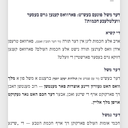
—
דער משל פונעם בעש״ט: פארוואס קענען גוים בעסער
וועלטלעכע חכמות?
די קשיא
אויב אלע חכמות ליגן אין דער תורה
, פארוואס טרעפן
(ווי דער רמב״ן זאגט)
אידן וואס לערנען תורה נישט אלע חכמות העולם? פארוואס קענען
דווקא גוים בעסער פארשטיין די וועלט?
דער משל
דער בעש״ט
ברענגט א משל פון א
מלך
(ווי עס שטייט אין
תולדות יעקב יוסף
)
וואס האט געוויזן זיינע אוצרות פאר מענטשן
— רוב מענטשן האבן
זיך פארקוקט אויף די שיינע זאכן, אבער
דער חכם האט נאר געקוקט
אויפן מלך אליין.
דער נמשל
חכמי אומות העולם פארקוקן זיך אויף חכמת הטבע — די „שיינע