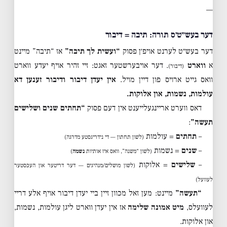
—
דער בעש״ט׳ס תורה: תיבה = דיבור
דער בעש״ט לערנט אויפ׳ן פסוק
“ועשית לך תיבה”
אז “תיבה” מיינט
א
ווארט
. דער אויבערשטער זאגט: זיי זהיר אויף יעדע ווארט
(דיבור)
וואס גייט ארויס פון דיין מויל.
אין יעדן דיבור ודיבור זענען דא
עולמות, נשמות, און אלוקות.
דאס ווערט אריינגעלייענט אין דעם פסוק
“תחתים שנים ושלישים
תעשה”
:
–
תחתים
= עולמות
(לשון תחתון — די נידריגסטע מדרגה)
–
שנים
= נשמות
(לשון “משנה”, וואס איז אותיות
נשמה
)
–
שלישים
= אלוקות
(לשון מושלים/מנהיגים — דער דריטער און העכסטער
לעוועל)
“תעשה”
מיינט: מען זאל מכוון זיין ביי יעדן דיבור אויף אלע דריי
לעוועלס,
מיט אמונה שלימה
אז אין יעדן ווארט ליגן עולמות, נשמות,
און אלוקות.