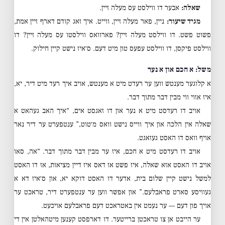
שאלה:
אבער דו ווילסט עס מעלה זיין.
מגיד שיעור:
ניין, פאר מעלה זיין, ווייט. איך זאג קודם דארף זיין אמת,
פשוט פשט. דו ווילסט מעלה זיין? פארוואס ווילסטו עס מעלה זיין? דו
ווילסט פיקסן, דו ווילסט עפעס טון מיט דעם. ס׳איז נישט קיין חילוק.
משל: א חכם און א נער
א קלוגער מענטש ווען ער רעדט מיט א מענטש, אויב איך רעד מיט דיר, יא,
איז אזוי ווי מבין דבר מתוך דבר.
אויב דו רעדסט מיט א נער און דו זאגסט אים, “איך האב געהאט א
שאלה אין הלכה און איך ווייס נישט וואס מ׳טוט,” ענטפערט ער דיר נאר
אויף וואס דו האסט געזאגט.
אויב דו רעדסט מיט א חכם, איז ער מבין דבר מתוך דבר. “אה, סאו
אויב דו האסט אזא שאלה, איז פשט אז דאס איז דיין מציאות, אז דו האסט
למשל נישט קיין שלום בית, אדער דו האסט דוקא יא, און ס׳איז דא א
געוויסע סארט פראבלעם.” און אפשר ווען ער ענטפערט דיר, טראכט ער
אויך פון דעם — ער נעמט אין באטראכט דעם פראבלעם אויכעט.
ער הייבט אן צו טראכטן ברייטער. דו דארפסט קענען מיטהאלטן אין די