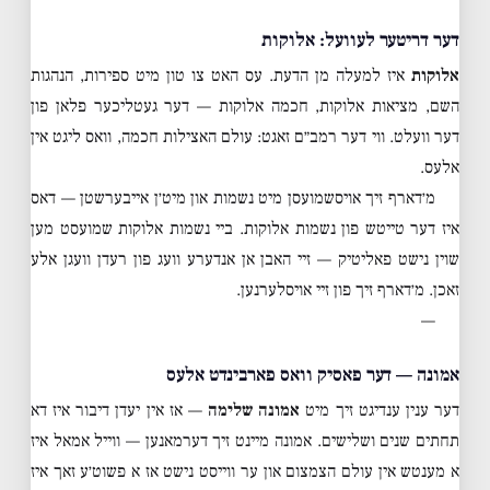
דער דריטער לעוועל: אלוקות
אלוקות
איז למעלה מן הדעת. עס האט צו טון מיט ספירות, הנהגות
השם, מציאות אלוקות, חכמה אלוקות — דער געטליכער פלאן פון
דער וועלט. ווי דער רמב״ם זאגט: עולם האצילות חכמה, וואס ליגט אין
אלעס.
מ׳דארף זיך אויסשמועסן מיט נשמות און מיט׳ן אייבערשטן — דאס
איז דער טייטש פון נשמות אלוקות. ביי נשמות אלוקות שמועסט מען
שוין נישט פאליטיק — זיי האבן אן אנדערע וועג פון רעדן וועגן אלע
זאכן. מ׳דארף זיך פון זיי אויסלערנען.
—
אמונה — דער פאסיק וואס פארבינדט אלעס
דער ענין ענדיגט זיך מיט
אמונה שלימה
— אז אין יעדן דיבור איז דא
תחתים שנים ושלישים. אמונה מיינט זיך דערמאנען — ווייל אמאל איז
א מענטש אין עולם הצמצום און ער ווייסט נישט אז א פשוט׳ע זאך איז