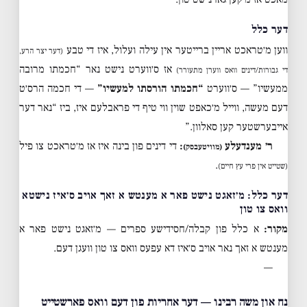
דער כלל
ווען מ׳טראכט אריין ברייטער אין עילה ועלול, איז די טבע
(דער יצר הרע,
אז ס׳ווערט נישט נאר “חכמתו מרובה
די גבורות/דינים וואס ווערן מתעורר)
ממעשיו” — ס׳ווערט
“חכמתו הורסתו למעשיו”
— די חכמה הרס׳ט
דעם מעשה, ווייל מ׳כאפט שוין ווי טיף די פראבלעם איז, ביז “נאר דער
אייבערשטער קען סאלוון.”
ר׳ מענדעלע
:
די דינים פון בינה איז אז מ׳טראכט צו פיל
(מוויטעבסק)
.
(שטייט אין פרי עץ חיים)
דער כלל: מ׳זאגט נישט פאר א מענטש א זאך אויב ס׳איז נישטא
וואס צו טון
מקור:
א כלל פון קבלה/חסידישע ספרים — מ׳זאגט נישט פאר א
מענטש א זאך נאר אויב ס׳איז דא עפעס וואס צו טון וועגן דעם.
—
נח און משה רבינו — דער אחריות פון דעם וואס פארשטייט