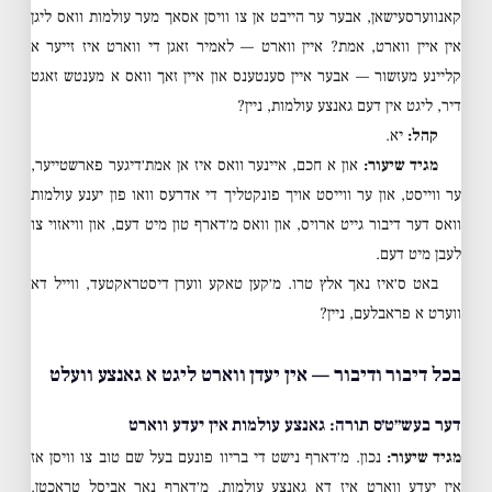
קאנווערסעישאן, אבער ער הייבט אן צו וויסן אסאך מער עולמות וואס ליגן
אין איין ווארט, אמת? איין ווארט — לאמיר זאגן די ווארט איז זייער א
קליינע מעזשור — אבער איין סענטענס און איין זאך וואס א מענטש זאגט
דיר, ליגט אין דעם גאנצע עולמות, ניין?
קהל:
יא.
מגיד שיעור:
און א חכם, איינער וואס איז אן אמת׳דיגער פארשטייער,
ער ווייסט, און ער ווייסט אויך פונקטליך די אדרעס וואו פון יענע עולמות
וואס דער דיבור גייט ארויס, און וואס מ׳דארף טון מיט דעם, און וויאזוי צו
לעבן מיט דעם.
באט ס׳איז נאך אלץ טרו. מ׳קען טאקע ווערן דיסטראקטעד, ווייל דא
ווערט א פראבלעם, ניין?
בכל דיבור ודיבור — אין יעדן ווארט ליגט א גאנצע וועלט
דער בעש״ט׳ס תורה: גאנצע עולמות אין יעדע ווארט
מגיד שיעור:
נכון. מ׳דארף נישט די בריוו פונעם בעל שם טוב צו וויסן אז
אין יעדע ווארט איז דא גאנצע עולמות. מ׳דארף נאר אביסל טראכטן.