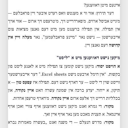
איינעם מיטן דאווענען?
דער תירוץ: אזוי ווי א מענטש וואס רעדט איבער זיין פראבלעם —
מ׳גייט אביסל ארויס, מ׳פארדרייט זיך, מ׳טרעפט זיך ארום — אזוי אויך
אין תפילה. אין תפילה ברענגט מען מיט דעם גאנצן מציאות צום
אייבערשטן — נישט נאר “מיינע פראבלעמען”, נאר
מעלה זיין אין
קדושה
דעם גאנצן זיין.
מ׳קען נישט דאווענען מיט א “ליסט”
א הויפט יסוד:
מ׳קען נישט קומען צו תפילה מיט א לאנגע ליסט פון
בקשות. “אין הימל ארבעט נישט Excel sheets.” דער אייבערשטער
ווייסט שוין די ליסט — ער דארף נישט דעם. תפילה איז
עפעס טון
— א
תיקון, א ייחוד. יעדע ברכה אין שמונה עשרה האט
איין נקודה
, און
בכלליות דרייט זיך אלעס ארום
איין נקודה
. מ׳דארף טרעפן אחדות.
מקור:
די גמרא זאגט מ׳קען נישט דאווענען אויף צוויי זאכן אויף
איינמאל. א תענית מאכט מען נאר אויף איין זאך.
מקור:
מדרש הנעלם — די משנה זאגט „בעשרה מאמרות נברא