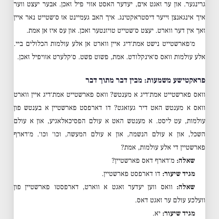
גרינגער. און ער זאגט אים, יעדער האסט אזוי פיל זאכן. אבער יעצט ווער
איך אינגאנצן זייער דיסטראקטינג. איך האב געמיינט אז ס׳שטייט נאר איין
זאך אין דער ווארט. יעצט ס׳שטייט טויזנטער זאכן. און עס איז אן אמת.
מ׳פארשטייט נישט אמת׳דיג איין ווארט אן אלע עולמות הכלולים ביי.
אלע עולמות וואס ס׳אינקלודט. אמת, פשוט פשט. ס׳קלערט אזויפיל זאכן.
פראקטישע משמעות: מבין דבר מתוך דבר
וואס פארשטייט אמת׳דיג א מענטש? וואס פארשטייט אמת׳דיג איין ווארט
וואס א מענטש האט דיר געזאגט? דו דארפסט פארשטיין א בענטש פון
עולמות, עט ליסט. א מענטש האט א עולם הפסיכאלאגיע, און א עולם
השכל, און א עולם הנשמה, און א עולם המעשה, וכו׳ וכו׳. מ׳דארף
פארשטיין די אלע עולמות, אמת?
שאלה:
מ׳דארף דאס פארשטיין?
מגיד שיעור:
דו דארפסט פארשטיין.
שאלה:
וואס ווען יעדער זאגט א ווארט, דארפסטו פארשטיין פון
וועלכע עולם ער זאגט דאס.
מגיד שיעור:
יא.