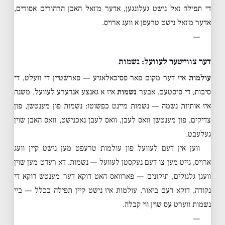
די תפילה זאל נישט געלונגען, אדער מ׳זאל האבן הרהורים אסורים,
אדער מ׳זאל נישט טרעפן א וועג ארויס.
—
דער צווייטער לעוועל: נשמות
עולמות
איז דער מקום פאר פסיכאלאגיע — פארשטיין די וועלט, די
סיבות, די סיסטעם. אבער
נשמות
איז א גאנצע אנדערע לעוועל. משנה
איז אותיות נשמה — נשמות מיינט כפשוטו: נשמות פון מענטשן, פון
צדיקים, פון מענטשן וואס לעבן, וואס לעבן נאכנישט, וואס האבן שוין
געלעבט.
ווען אין דעם לעוועל פון עולמות טרעפט מען נישט קיין וועג
ארויס, גייט מען צו דעם נעקסטן לעוועל — נשמות. דא רעדט מען שוין
וועגן גלגולים, תיקונים — פארוואס האט דוקא דער מענטש דוקא די
נקודה, דוקא דעם ביאור. עולמות איז נישט קיין תפילה בכלל — ביי
נשמות ווערט עס שוין ווי קבלה.
—