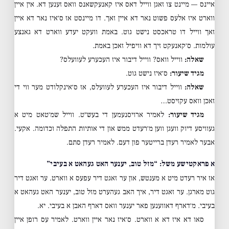
איינס — מיינט צו זאגן ווייל דאס איז קאנעקשאנס וואס זענען דא. אין איין
ווארט איז אלעס פשוט נאר דא איין זאך. דו מיינסט אז ס׳איז נאר דא איין
זאך ווייל דו טראכסט נישט גוט. באמת וועקט יעדע ווארט דא גאנצע
עולמות. ס׳קאנעקט זיך דא וויפיל זאכן באמת.
שאלה:
ווייל וואס? ווייל דיבור איז העכערע לעוועלס?
מגיד שיעור:
ס׳איז נישט גוט.
שאלה:
ווייל דיבור איז העכערע לעוועלס, אז ס׳אינקלודט מער ווי די
זאכן וואס עקזיסט…
מגיד שיעור:
לאמיר ארויסנעמען די בעש״ט. ווייל שמ׳טאט מיט א
געוויסע דיוק וועגן ווען מ׳רעדט ממש און די אותיות התפלה וכדומה. אקעי.
אבער לאמיר רעדן ברייטער פון דעם. לאמיר רעדן סתם.
א פראקטישע משל: “מזל טוב, יענער האט געהאט א בעיבי”
אז איר רעדט מיט א מענטש, און ער זאגט דיר עפעס א ווארט. ער זאגט דיר
גוט מארגן. ער זאגט דיר, איך האב געהערט מזל טוב, יענער האט געהאט א
בעיבי. מ׳דארף דאווענען פאר יענער וואס דארף האבן א בעיבי. יא.
סאו דא איז דא א ווארט. ס׳איז נאר איין ווארט. לאמיר עס רופן איין