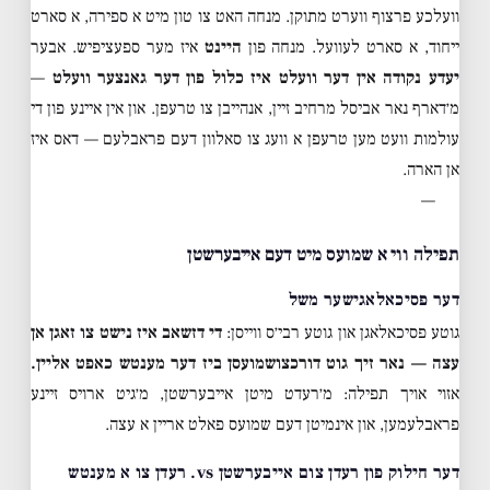
וועלכע פרצוף ווערט מתוקן. מנחה האט צו טון מיט א ספירה, א סארט
ייחוד, א סארט לעוועל. מנחה פון
היינט
איז מער ספעציפיש. אבער
יעדע נקודה אין דער וועלט איז כלול פון דער גאנצער וועלט
—
מ׳דארף נאר אביסל מרחיב זיין, אנהייבן צו טרעפן. און אין איינע פון די
עולמות וועט מען טרעפן א וועג צו סאלוון דעם פראבלעם — דאס איז
אן הארה.
—
תפילה ווי א שמועס מיט דעם אייבערשטן
דער פסיכאלאגישער משל
גוטע פסיכאלאגן און גוטע רבי׳ס ווייסן:
די דזשאב איז נישט צו זאגן אן
עצה — נאר זיך גוט דורכצושמועסן ביז דער מענטש כאפט אליין.
אזוי אויך תפילה: מ׳רעדט מיטן אייבערשטן, מ׳גיט ארויס זיינע
פראבלעמען, און אינמיטן דעם שמועס פאלט אריין א עצה.
דער חילוק פון רעדן צום אייבערשטן vs. רעדן צו א מענטש