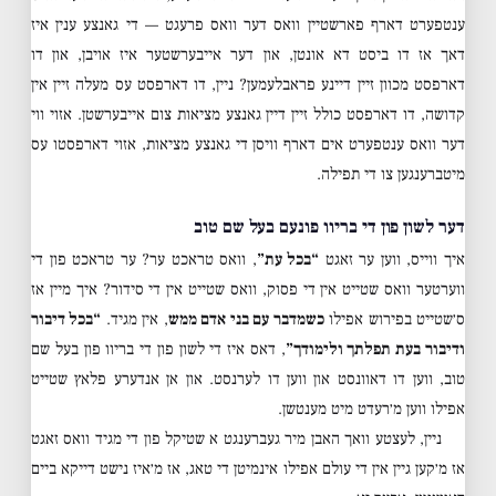
ענטפערט דארף פארשטיין וואס דער וואס פרעגט — די גאנצע ענין איז
דאך אז דו ביסט דא אונטן, און דער אייבערשטער איז אויבן, און דו
דארפסט מכוון זיין דיינע פראבלעמען? ניין, דו דארפסט עס מעלה זיין אין
קדושה, דו דארפסט כולל זיין דיין גאנצע מציאות צום אייבערשטן. אזוי ווי
דער וואס ענטפערט אים דארף וויסן די גאנצע מציאות, אזוי דארפסטו עס
מיטברענגען צו די תפילה.
דער לשון פון די בריוו פונעם בעל שם טוב
איך ווייס, ווען ער זאגט
“בכל עת”
, וואס טראכט ער? ער טראכט פון די
ווערטער וואס שטייט אין די פסוק, וואס שטייט אין די סידור? איך מיין אז
ס׳שטייט בפירוש אפילו
כשמדבר עם בני אדם ממש
, אין מגיד.
“בכל דיבור
ודיבור בעת תפלתך ולימודך”
, דאס איז די לשון פון די בריוו פון בעל שם
טוב, ווען דו דאוונסט און ווען דו לערנסט. און אן אנדערע פלאץ שטייט
אפילו ווען מ׳רעדט מיט מענטשן.
ניין, לעצטע וואך האבן מיר געברענגט א שטיקל פון די מגיד וואס זאגט
אז מ׳קען גיין אין די עולם אפילו אינמיטן די טאג, אז מ׳איז נישט דייקא ביים