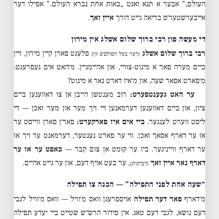
העולם,” אבער א תנא זאגט „באות אחת נברא העולם.” אפילו דער
אייבערשטער׳ס בריאה גייט דורך
איין זאך
.
די מעשה פון רבי ברוך שלום אשלג אין מירון
רבי ברוך שלום אשלג
פלעגט פארן קיין מירון, זיין
(דער בעל הסולם׳ס זון)
ביים מערה פאר א מינוט-צוויי, און אהיימגיין. מ׳האט אים געפרעגט:
מ׳פארט אפאר שעה, און מ׳איז דארט נאר א מינוט?
ער האט געענטפערט:
רוב מענטשן הייבן אן צו דאווענען ביים
ציון, און ביים דאווענען דערמאנען זיי זיך מער און מער זאכן — די
ליסט ווערט לענגער.
ביי אים איז פארקערט:
פאר׳ן פארן ווייסט ער
אז ער דארף אסאך זאכן. ווי ער פארט נענטער, דערמאנט ער זיך אז
ער דארף ווייניגער. ביז ער קומט אן צום קבר —
כאפט ער אז ער
דארף נאר איין זאך
, ער בעט אויף דעם, און ער גייט אהיים.
(דביקות)
“שעה אחת לפני התפילה” — הכנה צו תפילה
מ׳דארף
פאר דער תפילה
אויספרעגן וואס מ׳וויל — וואס מ׳וויל לגבי
דעם נושא, לגבי דעם טאג. אין סידור הרש״ש שטייט ביי יעדע תפילה