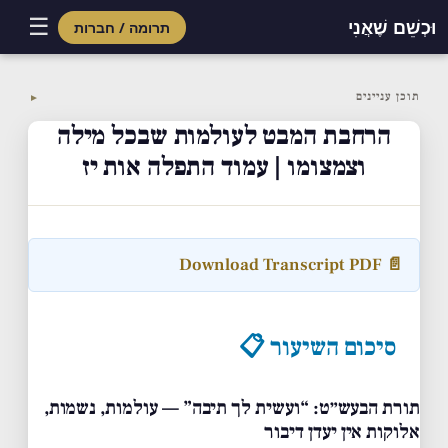
☰
וּכְשֵׁם שֶׁאֲנִי
תרומה / חברות
Skip
to
תוכן עניינים
▼
content
הרחבת המבט לעולמות שבכל מילה
וצמצומו | עמוד התפלה אות יז
📄 Download Transcript PDF
סיכום השיעור 📋
תורת הבעש״ט: “ועשית לך תיבה” — עולמות, נשמות,
אלוקות אין יעדן דיבור