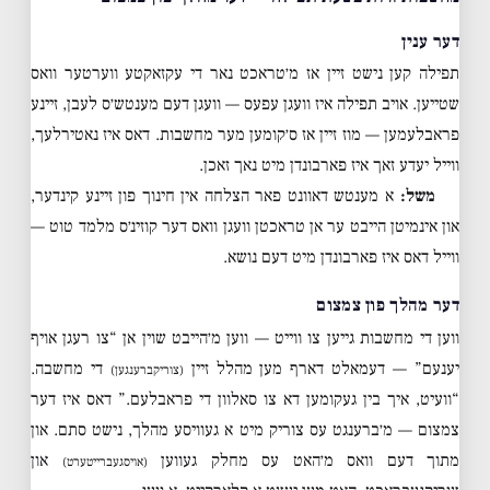
דער ענין
תפילה קען נישט זיין אז מ׳טראכט נאר די עקזאקטע ווערטער וואס
שטייען. אויב תפילה איז וועגן עפעס — וועגן דעם מענטש׳ס לעבן, זיינע
פראבלעמען — מוז זיין אז ס׳קומען מער מחשבות. דאס איז נאטירלעך,
ווייל יעדע זאך איז פארבונדן מיט נאך זאכן.
משל:
א מענטש דאוונט פאר הצלחה אין חינוך פון זיינע קינדער,
און אינמיטן הייבט ער אן טראכטן וועגן וואס דער קוזינ׳ס מלמד טוט —
ווייל דאס איז פארבונדן מיט דעם נושא.
דער מהלך פון צמצום
ווען די מחשבות גייען צו ווייט — ווען מ׳הייבט שוין אן “צו רעגן אויף
יענעם” — דעמאלט דארף מען מהלל זיין
די מחשבה.
(צוריקברענגען)
“וועיט, איך בין געקומען דא צו סאלוון די פראבלעם.” דאס איז דער
צמצום — מ׳ברענגט עס צוריק מיט א געוויסע מהלך, נישט סתם. און
מתוך דעם וואס מ׳האט עס מחלק געווען
און
(אויסגעברייטערט)