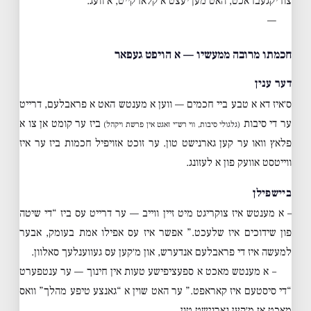
צוריקגעבראכט, האט מען יעצט א קלארקייט, א וועג.
—
חכמתו מרובה ממעשיו — א הויפט געפאר
דער ענין
ס׳איז דא א טבע ביי חכמים — ווען א מענטש האט א פראבלעם, דרייט
ער די סיבות
ביז ער קומט אן צו א
(גלגולי סיבות, ווי רש״י זאגט אין פרשת ויקהל)
פלאץ וואו ער קען גארנישט טון. ער זוכט אזויפיל חכמות ביז ער איז
ווייטסט אוועק פון א לעזונג.
ביישפילן
– א מענטש איז צוקריגט מיט זיין ווייב — ער דרייט עס ביז “די שיטה
פון שידוכים איז שלעכט.” אפשר איז עס אפילו אמת בעומק, אבער
למעשה איז די פראבלעם אנדערש, און מ׳קען עס געווענלעך סאלוון.
– א מענטש מאכט א ספעציפישע טעות אין חינוך — ער ענטפערט
“די סיסטעם איז קאראפט.” ער האט שוין א “גאנצע טיפע מהלך” וואס
מאכט אז מ׳קען גארנישט טון.