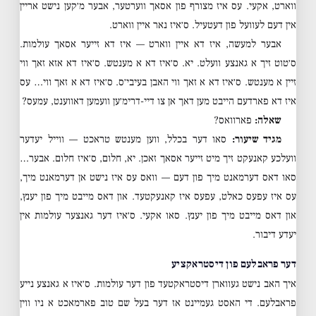
ווארט, אקעי. עס איז מצורף פון אסאך ווערטער, אבער מ׳קען נישט אריין
אין דעם לעוועל פון דעטעיל. ס׳איז נאר איין ווארט.
אבער למעשה, איז דא איין ווארט — איז דא זייער אסאך עולמות.
ס׳טוט זיך א גאנצע וועלט. יא. ס׳איז דא א מענטש. ס׳איז דא אזא זאך ווי
זיין א מענטש. ס׳איז דא א זאך ווי האבן בעיבי׳ס. ס׳איז דא א זאך ווי… עס
איז דא פארדעם הייבט מען דאך אן צו דיי-דרימ׳ען וועמען דאווענט, עמעס?
שאלה:
פארוואס?
מגיד שיעור:
סאו דער בכלל, ווען מענטש טראכט — ווייל יעדער
וועלכע קאנעקט זיך מיט זייער אסאך זאכן. יא, חלום, ס׳איז חלום. אבער…
סאו דאס דערמאנט מיך פון דעם — וואס עס איז נישט אן דערמאנט מיך,
עס איז עפעס כאלט, עפעס איז קאנעקטעד. און דאס מייבט מיך פון יענץ,
און דאס מייבט מיך פון יענץ. סאו אקעי. ס׳איז דער גאנצער עולמות אין
יעדע דיבור.
דער פראבלעם פון דיסטראקציע
איך האב נישט געווארן דיסטראקטעד פון דער עולמות. ס׳איז א גאנצע נייע
פראבלעם. די האסט געמיינט אז דער בעל שם טוב פארמאכט א ניו ווין