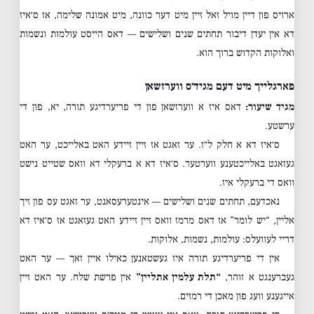
ארויס פון דיין מויל זאל זיין מיט דער כוונה, מיט אמונה שלימה, אז ס׳איז
דא אין יעדן דיבור תחתים שנים ושלישים — דאס הייסט עולמות ונשמות
ואלוקות הקדוש ברוך הוא.
פארגלייך מיט דעם מגיד׳ס ווערזשאן
מגיד שיעור:
דאס איז א ווערזשאן פון די פריערדיגע תורה, יא, פון די
ערשטע.
ס׳איז דא א חלק ל״ז. ער זאגט אז זיין זיידע האט באלייכט, ער האט
געזאגט באלייכטענע ווערטער. ס׳איז דא א ברעקלי דא וואס שטייט נישט
וואס די ברעקלי איז.
נאכדעם, תחתים שנים ושלישים — אינטערעסאנט, ער זאגט עס פון זיך
אליין, “יש לומר” אז דאס מרמז וואס זיין זיידע האט געזאגט אז ס׳איז דא
דריי לעוועלס: עולמות, נשמות, אלוקות.
אין די פריערדיגע תורה איז געשטאנען כאילו איין זאך — ער האט
געברענגט א זוהר,
“תלת עלמין אתליין”
אין פרשת שלח. ער האט זיין
אייגענע וועג פון מאכן די רמזים.