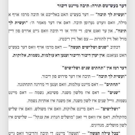
דער בעש״ט׳ס תורה: תיבה מיינט דיבור
“ועשית לך תיבה”
— דער בעש״ט האט באלייכט אז תיבה מרמז אויף א
מילה, וואס ווערט גערופן תיבה. דאס איז דער מאמר ה׳:
“ועשית לך
תיבה”
, און ער זאגט אים: זיי זהיר אז די תיבה וואס גייט ארויס פון דיין
מויל זאל זיין להורות — עס זאל זיין ריכטיג.
דכתיב
“שנים ושלישים תעשה”
— דאס מרמז אויף וואס דער בעש״ט
האט געזאגט:
אין יעדן דיבור ודיבור זענען דא עולמות, נשמות, אלוקות.
דער רמז אין “תחתים שנים ושלישים”
“ועשית לך תיבה”
— תיבה איז דער פירוש פון דיבור.
“תחתים”
— דאס מיינט עולמות, וואס זענען די מדרגה התחתונה.
“שנים”
— דאס איז מלשון משנה. פשיטא, נשמה — דאס מיינט
נשמות. ווייל שנים איז לשון משנה, און משנה איז אותיות נשמה.
“ושלישים”
— דאס מיינט אלוקות, וואס איז משולש, וואס איז שליש
מהקולות. דאס איז וואס זיי זאגן “מושלים הנהיג את ענקל” — שלישים איז
לשון מושלים, מנהיגים.
“בכל עילה תעשה”
— “תעשה” מיינט: די תיבה והדיבור וואס גייט