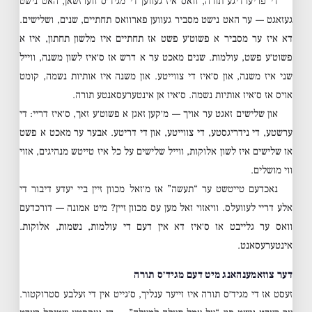
די פריערדיגע תורה, וואס איז געווען די מגיד׳ס ווערזשאן, האט נישט
געזאגט — ער האט נישט מסביר געווען פארוואס תחתיים, שנים, ושלישים.
דא איז ער מסביר א פשוט׳ע פשט אז תחתיים איז מלשון תחתון, איז א
פשוט׳ע פשט, עולמות. שנים מאכט ער א דרש אז ס׳איז לשון משנה, ווייל
שני איז משנה, און ס׳איז די צווייטע. און משנה איז אותיות נשמה, קומט
אויס אז ס׳איז אותיות נשמה. ס׳איז אן אינטערעסאנטע תורה.
און שלישים זאגט ער אויך — מ׳קען זאגן א פשוט׳ע זאך, ס׳איז דריי: די
ערשטע, די נידריגסטע, די צווייטע, און די דריטע. אבער ער מאכט א פשט
אז שלישים איז לשון אלוקות, ווייל שלישים על כל איז טייטש מנהיגים, אזוי
ווי מושלים.
נאכדעם טייטשט ער “תעשה” אז מ׳זאל מכוון זיין ביי יעדע דיבור די
אלע דריי לעוועלס. וויאזוי זאל מען עס מכוון זיין? מיט אמונה — דורכדעם
וואס ער גלייבט אז ס׳איז דא אין דעם די עולמות, נשמות, אלוקות.
אינטערעסאנט.
דער צוזאמענהאנג מיט דעם מגיד׳ס תורה
זעסט אז די מגיד׳ס תורה איז זייער ענליך, ס׳גייט אין די זעלבע סטרוקטור.