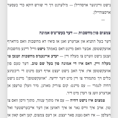
נישט ווייניגער אויסהיילן — מ׳לערנט זיך די שורש דוקא כדי בעסער
אויסצוהיילן.
—
צמצום פון מחשבות — דער בעש״ט׳ס אמונה
דער בעל התניא און אנדערע זאגן אז ס׳איז דא מחשבות וואס מ׳דארף
אוועקשטופן. אבער וואס מיינט דאס באמת?
נישט
ווייל דיינע מחשבות
זענען נישט ווערט צו מעלה זיין —
יעדע איינעמ׳ס מחשבות זענען צו
מעלה זיין, דאס איז די אמונה פון בעל שם טוב.
דער טעם פון
אוועקשטופן איז: איך האב נישט יעצט אויף דעם מינוט די ריכטיגע
כלים זיך מתמודד צו זיין מיט דער ידיעה. “אוועקשטופן” מיינט נישט
דחיה לגמרי — עס מיינט: קום צוריק מארגן, מיר וועלן טרעפן אן
אנדערע וועג צו רעדן מיט דיר.
צמצום איז נישט דחיה
— עס איז מתוך ענווה, מתוך וויסן וואס צו
טון. אויב איך ווייס נאר אז איך דאווען און דער אייבערשטער זאל
העלפן — איז דאס גענוג פאר יעצט. אן דעם צמצום, קען דאס קאזן אז