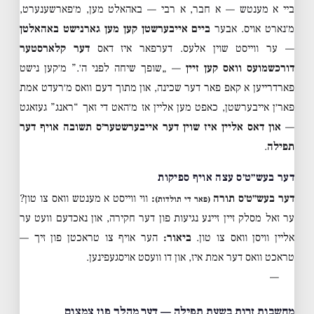
ביי א מענטש — א חבר, א רבי — באהאלט מען, מ׳פארשענערט,
מ׳נארט אויס. אבער
ביים אייבערשטן קען מען גארנישט באהאלטן
— ער ווייסט שוין אלעס. דערפאר איז דאס
דער קלארסטער
דורכשמועס וואס קען זיין
— „שופך שיחה לפני ה׳.” מ׳קען נישט
פארדרייען א קאפ פאר דער שכינה, און מתוך דעם וואס מ׳רעדט אמת
פאר׳ן אייבערשטן, כאפט מען אליין אז מ׳האט די זאך “ראנג” געזאגט
—
און דאס אליין איז שוין דער אייבערשטער׳ס תשובה אויף דער
תפילה
.
דער בעש״ט׳ס עצה אויף ספיקות
דער בעש״ט׳ס תורה
:
ווי ווייסט א מענטש וואס צו טון?
(פאר די תולדות)
ער זאל מסלק זיין זיינע נגיעות פון דער חקירה, און נאכדעם וועט ער
אליין וויסן וואס צו טון.
ביאור:
הער אויף צו טראכטן פון זיך —
טראכט וואס דער אמת איז, און דו וועסט אויסגעפינען.
—
מחשבות זרות בשעת תפילה — דער מהלך פון צמצום