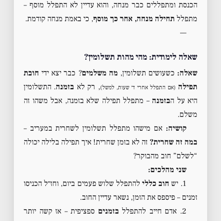
הכנסת ומתפללים כבר מנחה, והוא עדיין לא התפלל מוסף –
מתפלל
תחילה מנחה, אחר כך מוסף
, כי באמת מנחה קודמת.
—
שאלה לימודית: מהי מהות תשלומין?
שאלה:
כשעושים תשלומין,
מה משלמים
? כבר יצא ידי
חובת
תפילה
, רק לא
בזמנה
. התשלומין
(אם התפלל אחרי ד׳ שעות, למשל)
היא על ה
בזמנה
– מתפלל תפילה שלא בזמנה, אבל משהו זה
משלם.
קושיה:
אם מישהו מתפלל תשלומין לשחרית במעריב –
במה זה שחרית?
זה לא בזמן שחרית! איך תפילה בלילה יכולה
“לשלם” חוב מהבוקר?
שני מהלכים:
1. יש
חוב כללי
להתפלל שלוש פעמים ביום, וחז״ל הכניסו
זמנים – פיספס את הזמן, נשאר עדיין החוב.
2. אדם חייב להתפלל
בזמנים
ספציפית – אז קשה יותר