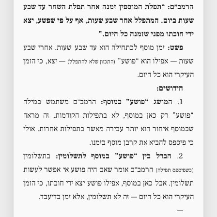
הרמב״ם: “תפלת המוספין זמנה אחר תפלת השחר עד שבע
שעות ביום. המתפלל אחר שבע שעות, אף על פי שפשע, יצא
ידי חובתו מפני שזמנה כל היום.”
פשט:
זמן מוסף לכתחילה הוא עד שבע שעות. אחרי שבע
שעות — אפילו הוא “פושע”
— יצא, כי הזמן
(התכוון שלא להתפלל)
העיקרי הוא כל היום.
חידושים:
1.
המושג “פושע” במוסף:
הרמב״ם משתמש במילה
“פושע” רק כאן במוסף, לא בתפילות הקודמות. זה מראה
שבמוסף איחור הוא יותר עבירה מאשר בתפילות אחרות. אולי
כי פיספס להביא את קרבן מוסף בזמנו.
2.
הבדל בין “פושע” במוסף לתשלומין:
בתשלומין
הרמב״ם אומר שאם היה פושע אי אפשר לעשות
(כשפיספס תפילה)
תשלומין. אבל כאן במוסף, אפילו פושע יצא ידי חובתו, כי הזמן
העיקרי הוא כל היום — זה לא תשלומין, אלא זמן בדיעבד.
—