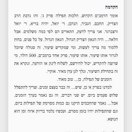
הקדמה
אומר הרמב״ם הקדוש, הלכות תפילה פרק ג׳. זהו נדבת הרב
הצדיק, החכם, הגביר, הנדבן, ר׳ יואל, יהיה בריא, ר׳ יואל
ורצברגר. אני צריך לדעת, התארים הם לפי כמה משלמים. אבל
הלאה… היה הגאון הצדיק הגדול, הגאון הגדול. על כל פנים, בחוץ
ללמוד מה צריך לעשות, ומי שמקדיש שיעור, זה סגולה שיוכל
לגרור אותו שיעור, אותו שיעור, פרק אחד ברמב״ם, 500 דולר, מי
שרוצה להקדיש, יכול להירשם, לשלוח לינק או הודעה, ונקרא את
זה בתחילת השיעור, ונלך לגן עדן מאיר. אוקיי.
הזמנים של תפילה, כן… טוב מאוד.
למדנו בפרק א׳ כן, שיש… זה כבר בעצם זמנים, וצריך להתפלל
שלוש פעמים ביום. יש שני דברים, זה גם נאמר בערך הזמנים,
אבל… נאמר שהחכמים תיקנו גם כמות מסוימת של תפילות ביום,
וגם שהתפילות יהיו בזמן מסוים, ועכשיו נלמד בדיוק איזה זמן הוא
הנושא.