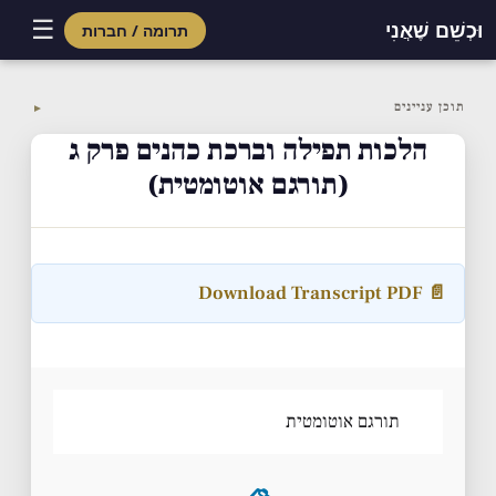
☰
וּכְשֵׁם שֶׁאֲנִי
תרומה / חברות
Skip
to
תוכן עניינים
▼
content
הלכות תפילה וברכת כהנים פרק ג
(תורגם אוטומטית)
📄 Download Transcript PDF
תורגם אוטומטית