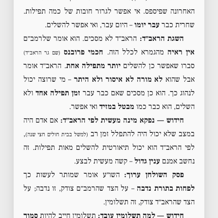
האחרונה שפיספס. אי אפשר לגרור חובות של כמה תפילות.
שחרית כבר
עבר יומו
– היום עבר, ואי אפשר להשלים.
השגת הראב״ד:
הראב״ד לא מסכים. הוא אומר שלרמב״ם
אין ראיה
מהגמרא לכלל הזה.
חכמי פרובנס
(שם גר הראב״ד)
סברו שאפשר כן להשלים
יותר מתפילה אחת
. הראב״ד אומר
אבל שהוא
לא מורה לא איסור ולא היתר
– מי שרוצה יכול
לנהוג כך. הוא כן מסכים שאם כבר עבר
זמן תפילה אחד
ולא
השלים, הוא כבר כמו
מבטל במזיד
ואי אפשר.
חידוש — נפקא מינה מעשית לפי הראב״ד:
אם אדם היה
במצב שלא יכול היה להתפלל זמן רב
,
(למשל בבית חולים חצי שנה)
לפי הראב״ד הוא יכול תיאורטית להשלים מאות תפילות. זה
נחשב אמנם
ענין גדול
– קשה מעשית לבצע.
פסק השולחן ערוך:
השו״ע אומר שמותר לעשות כך
לפחות בתורת נדבה
– על הצד שהרמב״ם צודק, זו נדבה; על
הצד שהראב״ד צודק, זה תשלומין.
חידוש — למה תשלומין עובד:
תשלומין חייב להיות
סמוך