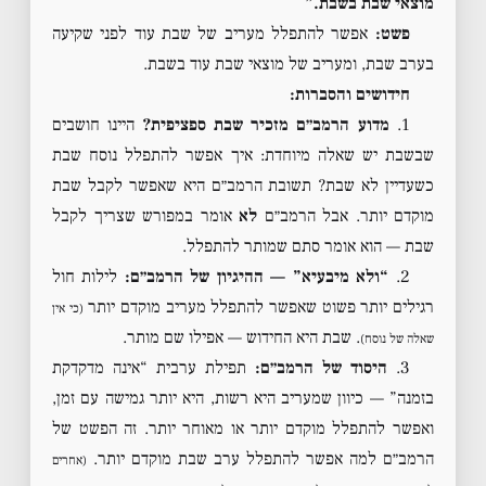
מוצאי שבת בשבת.”
פשט:
אפשר להתפלל מעריב של שבת עוד לפני שקיעה
בערב שבת, ומעריב של מוצאי שבת עוד בשבת.
חידושים והסברות:
1.
מדוע הרמב״ם מזכיר שבת ספציפית?
היינו חושבים
שבשבת יש שאלה מיוחדת: איך אפשר להתפלל נוסח שבת
כשעדיין לא שבת? תשובת הרמב״ם היא שאפשר לקבל שבת
מוקדם יותר. אבל הרמב״ם
לא
אומר במפורש שצריך לקבל
שבת — הוא אומר סתם שמותר להתפלל.
2.
“ולא מיבעיא” — ההיגיון של הרמב״ם:
לילות חול
רגילים יותר פשוט שאפשר להתפלל מעריב מוקדם יותר
(כי אין
. שבת היא החידוש — אפילו שם מותר.
שאלה של נוסח)
3.
היסוד של הרמב״ם:
תפילת ערבית “אינה מדקדקת
בזמנה” — כיוון שמעריב היא רשות, היא יותר גמישה עם זמן,
ואפשר להתפלל מוקדם יותר או מאוחר יותר. זה הפשט של
הרמב״ם למה אפשר להתפלל ערב שבת מוקדם יותר.
(אחרים