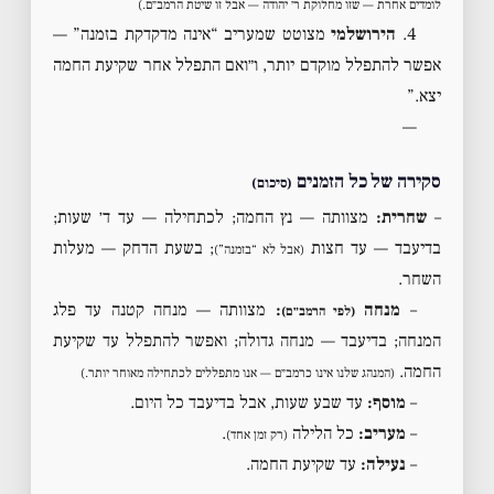
לומדים אחרת — שזו מחלוקת ר׳ יהודה — אבל זו שיטת הרמב״ם.)
4.
הירושלמי
מצוטט שמעריב “אינה מדקדקת בזמנה” —
אפשר להתפלל מוקדם יותר, ו״ואם התפלל אחר שקיעת החמה
יצא.”
—
סקירה של כל הזמנים
(סיכום)
–
שחרית:
מצוותה — נץ החמה; לכתחילה — עד ד׳ שעות;
בדיעבד — עד חצות
; בשעת הדחק — מעלות
(אבל לא “בזמנה”)
השחר.
–
מנחה
:
מצוותה — מנחה קטנה עד פלג
(לפי הרמב״ם)
המנחה; בדיעבד — מנחה גדולה; ואפשר להתפלל עד שקיעת
החמה.
(המנהג שלנו אינו כרמב״ם — אנו מתפללים לכתחילה מאוחר יותר.)
–
מוסף:
עד שבע שעות, אבל בדיעבד כל היום.
–
מעריב:
כל הלילה
.
(רק זמן אחד)
–
נעילה:
עד שקיעת החמה.