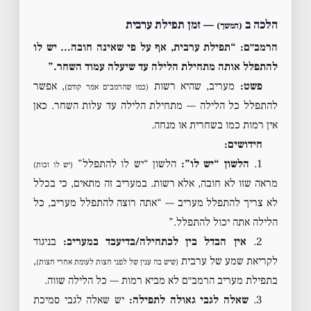
הלכה ב
— זמן תפילת ערבית
(המשך)
הרמב״ם: “תפילת ערבית, אף על פי שאינה חובה… יש לו
להתפלל אותה מתחילת הלילה עד שיעלה עמוד השחר.”
פשט:
מעריב, שהיא רשות
, אפשר
(כמו שהרמב״ם אמר קודם)
להתפלל כל הלילה — מתחילת הלילה עד עלות השחר. כאן
אין רמות כמו בשחרית או מנחה.
חידושים:
1.
הלשון “יש לו”:
הלשון “יש לו להתפלל”
(יש לו זכות)
מראה שזו לא חובה, אלא רשות. במעריב זה מתאים, כי בכלל
לא צריך להתפלל מעריב — “אתה רוצה להתפלל מעריב, כל
הלילה אתה יכול להתפלל.”
2.
אין הבדל בין לכתחילה/בדיעבד במעריב:
בניגוד
לקריאת שמע של ערבית
,
(שיש בה ענין של לפני חצות לעומת אחרי חצות)
בתפילת מעריב הרמב״ם לא מביא רמות — כל הלילה שווה.
3.
שאלה לגבי גאולה לתפילה:
יש שאלה לגבי סמיכת