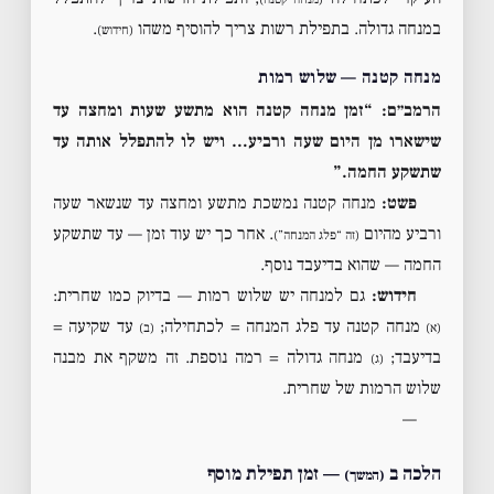
במנחה גדולה. בתפילת רשות צריך להוסיף משהו
.
(חידוש)
מנחה קטנה — שלוש רמות
הרמב״ם: “זמן מנחה קטנה הוא מתשע שעות ומחצה עד
שישארו מן היום שעה ורביע… ויש לו להתפלל אותה עד
שתשקע החמה.”
פשט:
מנחה קטנה נמשכת מתשע ומחצה עד שנשאר שעה
ורביע מהיום
. אחר כך יש עוד זמן — עד שתשקע
(זה “פלג המנחה”)
החמה — שהוא בדיעבד נוסף.
חידוש:
גם למנחה יש שלוש רמות — בדיוק כמו שחרית:
מנחה קטנה עד פלג המנחה = לכתחילה;
עד שקיעה =
(א)
(ב)
בדיעבד;
מנחה גדולה = רמה נוספת. זה משקף את מבנה
(ג)
שלוש הרמות של שחרית.
—
הלכה ב
— זמן תפילת מוסף
(המשך)