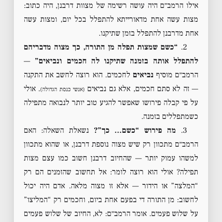
אילו הרמב״ם היה עושה רשימה של מצוות דרבנן, היה כתוב:
מצות עשה אחת מדאורייתא להתפלל בכל יום, ומצות עשה
אחת מדרבנן להתפלל בזמן שתיקנו.
2.
“כשם שמצות תפלה מן התורה, כך מצוה מדבריהם
להתפלל אותה בזמנה שתיקנו לה חכמים ונביאים”
—
הרמב״ם מוסיף
נביאים
לחכמים. הוא רוצה לחשב את התקנה
— זה לא סתם חכמים, אלא גם נביאים
. אולי
(אנשי כנסת הגדולה)
על פי קבלה פירושו שאפשר להגיע טוב יותר לנבואה מתפילה
כשמתפללים בזמנה.
3.
מה פירוש “כשם… כך”?
נשאלת השאלה: האם
הרמב״ם מתכוון רק שיש מצוה נוספת דרבנן, או שהוא מתכוון
למשהו עמוק יותר — שהחיוב דרבנן חשוב כמו עצם מצות
תפילה? אולי הוא רוצה לומר: אל תחשוב שהזמנים הם רק
“המלצה” או הידור — אלא זו מצוה מלאה. אדם היה יכול
לחשוב: מן התורה די בפעם אחת ביום, וחכמים רק “המליצו”
על שלוש פעמים. אומר הרמב״ם: לא, החיוב של שלוש פעמים