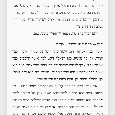
ידי חובת תפילה? הוא התפלל אליך הקב״ה, מה הוא עושה? אבל
הפשט הוא, בדיוק כמו שיש מצווה מן התורה להתפלל, יש מצווה
מדרבנן להתפלל בזמן הנכון. מה קרה לסרטון שלי? למה הוא
נעלם? מה התפוצץ?
והם למדו מה? שיש מצווה להתפלל בזמנו. טוב.
דיון — מה פירוש “כשם… כך”?
אומר, כבר אמרתי. הוא ילמד מתי הזמן של מנחה. אומר, כבר
למדו. אה, זה מעניין. כאן השאלה היא, למה אומר הרמב״ם כבר
אמרתי? אני צריך לעשות רשימה של מה שהוא כבר אמר. למה הוא
אומר כבר אמרתי? הוא כבר אמר לי. מעניין. מה הוא כבר אמר?
כן? תפילת מנחה. כן, אתה רואה את זה? תאמר?
אני עדיין קצת מהורהר על זה כשהרמב״ם אומר כשם… כך
מצווה. האם הוא מתכוון לומר שיש משהו ענין של מהות? לומר
שהחיוב הוא באותה חשיבות כמו עצם מצוות תפילה? שלא תחשוב
שחז״ל… זה רק איזושהי המלצה, או שזה רק הידור בעצם מצוות
תפילה. כאילו, אתה חושב אולי שכמו שעצם מצוות תפילה מן