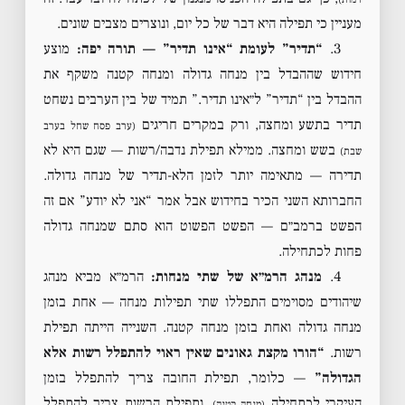
מעניין כי תפילה היא דבר של כל יום, ונוצרים מצבים שונים.
3.
“תדיר” לעומת “אינו תדיר” — תורה יפה:
מוצע
חידוש שההבדל בין מנחה גדולה ומנחה קטנה משקף את
ההבדל בין “תדיר” ל״אינו תדיר.” תמיד של בין הערבים נשחט
תדיר בתשע ומחצה, ורק במקרים חריגים
(ערב פסח שחל בערב
בשש ומחצה. ממילא תפילת נדבה/רשות — שגם היא לא
שבת)
תדירה — מתאימה יותר לזמן הלא-תדיר של מנחה גדולה.
החברותא השני הכיר בחידוש אבל אמר “אני לא יודע” אם זה
הפשט ברמב״ם — הפשט הפשוט הוא סתם שמנחה גדולה
פחות לכתחילה.
4.
מנהג הרמ״א של שתי מנחות:
הרמ״א מביא מנהג
שיהודים מסוימים התפללו שתי תפילות מנחה — אחת בזמן
מנחה גדולה ואחת בזמן מנחה קטנה. השנייה הייתה תפילת
רשות.
“הורו מקצת גאונים שאין ראוי להתפלל רשות אלא
הגדולה”
— כלומר, תפילת החובה צריך להתפלל בזמן
העיקרי לכתחילה
, ותפילת הרשות צריך להתפלל
(מנחה קטנה)