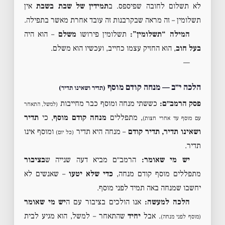
לא תשלום לחובה שפיספס. ב
תמידין של שבת בשבת
אין
תשלומין – זה מראה שבקרבנות זה עובד אחרת מאשר בתפילה.
המילה “תשלומין”:
תשלומין פירושו
משלם
– הוא היה
בעל חוב
, הוא החזיק עצמו כחייב, ועכשיו הוא משלם.
—
הלכה י״ב — מנחה קודם מוסף
(תדיר ושאינו תדיר)
פסק הרמב״ם:
כששתי מנחה ומוסף כבר מחייבות
(למשל, התאחר
, מתפללים
מנחה קודם מוסף
, כי
תדיר
עם מוסף עד אחרי חצות)
ושאינו תדיר, תדיר קודם
– מנחה היא תדיר
ומוסף אינו
(כל יום)
תדיר.
יש מי שאומר:
הרמב״ם מביא דעה שנייה ש
בציבור
מתפללים מוסף קודם מנחה,
כדי שלא יטעו
– שאנשים לא
יחשבו שמנחה באה תמיד לפני מוסף.
הלכה למעשה:
אנו הולכים בציבור עם ה
יש מי שאומר
. אבל
יחיד
שהתאחר – למשל, הוא מגיע לבית
(מוסף לפני מנחה)