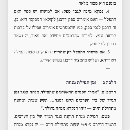
בזמנם הוא מצוה מלאה.
4.
נפקא מינה לגבי ספק:
אם למישהו יש ספק האם
התפלל — האם אומרים ספק דרבנן לקולא? המסקנה היא: כן,
זה דרבנן לגבי ספק, כמו שהמפרשים אומרים אפילו על ברכות
קריאת שמע. למרות שהרמב״ם מחשיב זאת מאוד, זה נשאר
דרבנן לגבי ספק.
5.
אם מישהו התפלל רק שחרית:
הוא קיים מצות תפילה
דאורייתא, ושליש מהמצוה דרבנן
.
(משלוש תפילות)
—
הלכה ב — זמן תפילת מנחה
הרמב״ם: “אמרו חכמים הראשונים שתפילת מנחה כנגד זמן
תמיד של בין הערבים תקנו זמנה… תשע שעות ומחצה
מתחילת היום — וזהו הנקרא מנחה גדולה.”
פשט:
תפילת מנחה תוקנה כנגד תמיד של בין הערבים.
התמיד הוקרב מ-9½ שעות מתחילת היום — זה נקרא מנחה