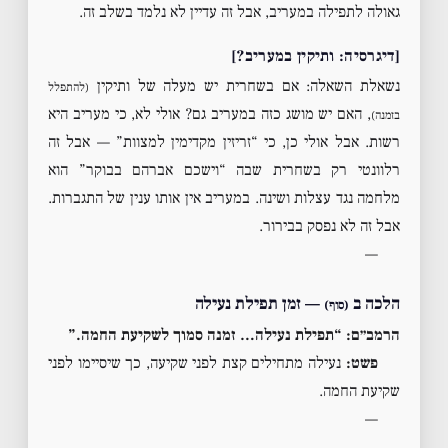
גאולה לתפילה במעריב, אבל זה עדיין לא נלמד בשלב זה.
[דיגרסיה: ותיקין במעריב?]
נשאלת השאלה: אם בשחרית יש מעלה של ותיקין
(להתפלל
, האם יש מושג כזה במעריב גם? אולי לא, כי מעריב היא
בזמנה)
רשות. אבל אולי כן, כי “זריזין מקדימין למצוות” — אבל זה
רלוונטי רק בשחרית שבה “וישכם אברהם בבוקר” הוא
מלחמה נגד עצלות ושינה. במעריב אין אותו ענין של התגברות.
אבל זה לא נפסק בבירור.
—
הלכה ב
— זמן תפילת נעילה
(סוף)
הרמב״ם: “תפילת נעילה… זמנה סמוך לשקיעת החמה.”
פשט:
נעילה מתחילים קצת לפני שקיעה, כך שיסיימו לפני
שקיעת החמה.
—