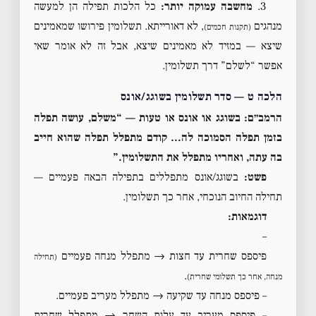
3.
מחשבה עמוקה יותר:
כל הלכות תפילה הן למעשה
מנהגים
, לא דאורייתא. תשלומין פירושו שמאמינים
(תקנות חכמים)
שיצא — במזיד לא מאמינים שיצא, אבל זה לא אומר שאי
אפשר “לשלם” דרך תשלומין.
הלכה ט — סדר תשלומין בשוגג/אונס
הרמב״ם: בשוגג או אונס או טעות — “משלם, עושה תפלה
בזמן תפלה הסמוכה לה… קודם מתפלל תפלה שהוא חייב
בה עתה, ואחריו מתפלל את התשלומין.”
פשט:
בשוגג/אונס מתפללים בתפילה הבאה פעמיים —
תחילה החיוב הנוכחי, אחר כך תשלומין.
דוגמאות:
–
פיספס שחרית עד חצות → מתפלל מנחה פעמיים
(תחילה
.
מנחה, אחר כך תשלומי שחרית)
– פיספס מנחה עד שקיעה → מתפלל מעריב פעמיים.
– פיספס מעריב עד עלות השחר → מתפלל שחרית