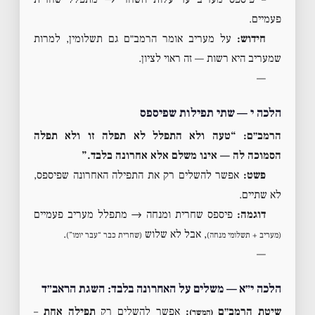
פעמיים.
חידוש:
על מעריב אומר הרמב״ם גם תשלומין, למרות
שמעריב היא רשות — זה ראוי לציון.
—
הלכה י — שתי תפילות שפיספס
הרמב״ם: “טעה ולא התפלל לא תפלה זו ולא תפלה
הסמוכה לה — אינו משלם אלא אחרונה בלבד.”
פשט:
אפשר להשלים רק את התפילה האחרונה שפיספס,
לא שתיים.
דוגמה:
פיספס שחרית ומנחה → מתפלל מעריב פעמיים
, אבל לא שלוש
.
(מעריב + תשלומי מנחה)
(שחרית כבר “עבר יומו”)
—
הלכה י״א — משלים על האחרונה בלבד: השגת הראב״ד
שיטת הרמב״ם
:
אפשר להשלים רק
תפילה אחת
–
(המשך)