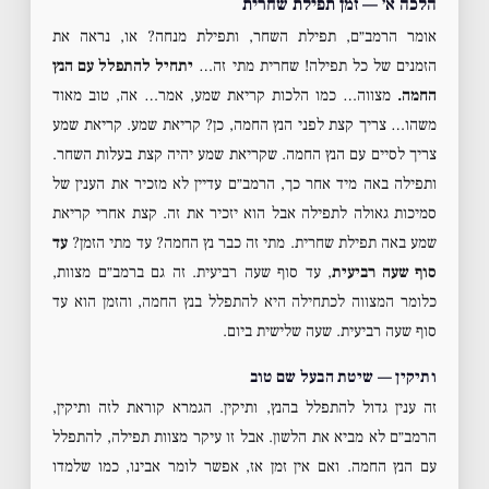
הלכה א׳ — זמן תפילת שחרית
אומר הרמב״ם, תפילת השחר, ותפילת מנחה? או, נראה את
הזמנים של כל תפילה! שחרית מתי זה…
יתחיל להתפלל עם הנץ
החמה.
מצווה… כמו הלכות קריאת שמע, אמר… אה, טוב מאוד
משהו… צריך קצת לפני הנץ החמה, כן? קריאת שמע. קריאת שמע
צריך לסיים עם הנץ החמה. שקריאת שמע יהיה קצת בעלות השחר.
ותפילה באה מיד אחר כך, הרמב״ם עדיין לא מזכיר את הענין של
סמיכות גאולה לתפילה אבל הוא יזכיר את זה. קצת אחרי קריאת
שמע באה תפילת שחרית. מתי זה כבר נץ החמה? עד מתי הזמן?
עד
סוף שעה רביעית
, עד סוף שעה רביעית. זה גם ברמב״ם מצוות,
כלומר המצווה לכתחילה היא להתפלל בנץ החמה, והזמן הוא עד
סוף שעה רביעית. שעה שלישית ביום.
ותיקין — שיטת הבעל שם טוב
זה ענין גדול להתפלל בהנץ, ותיקין. הגמרא קוראת לזה ותיקין,
הרמב״ם לא מביא את הלשון. אבל זו עיקר מצוות תפילה, להתפלל
עם הנץ החמה. ואם אין זמן אז, אפשר לומר אבינו, כמו שלמדו