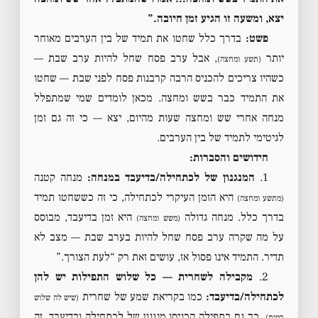
יצא, ומשעה זו הגיע זמן חיובה.”
פשט:
בדרך כלל שחטו את תמיד של בין הערבים מאוחר
יותר
, אבל ערב פסח שחל להיות ערב שבת —
(תשע ומחצה)
כשהיו צריכים להכניס הרבה קרבנות פסח לפני שבת — שחטו
את התמיד כבר בשש ומחצה. מכאן לומדים שמי שמתפלל
מנחה אחרי שש ומחצה שעות מהיום, יצא — כי זה גם זמן
לגיטימי לתמיד של בין הערבים.
חידושים והסברות:
1.
המנגנון של לכתחילה/בדיעבד במנחה:
מנחה קטנה
היא הזמן העיקרי לכתחילה, כי זה כששחטו תמיד
(מתשע ומחצה)
בדרך כלל. מנחה גדולה
היא זמן בדיעבד, מבוסס
(משש ומחצה)
על מה שקרה ערב פסח שחל להיות בערב שבת — מצב לא
תדיר. התמיד אינו פסול אז, עושים זאת רק “לעת הצורך.”
2.
מקבילה לשחרית — כל שלוש התפילות יש להן
לכתחילה/בדיעבד:
כמו בקריאת שמע של שחרית
(שיש לה שלוש
, כך גם בתפילה הכניסו מנגנון של לכתחילה ובדיעבד. זה
רמות)