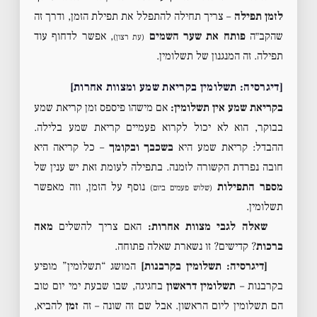
לזמן תפילה
– צריך תחילה להתפלל את תפילת הזמן, ודרך זה
שהקב״ה
פותח את שער השמים
, אפשר לדחוף עוד
(עת רצון)
תפילה. זה המנגנון של תשלומין.
[דיגרסיה: תשלומין בקריאת שמע ומצוות אחרות]
בקריאת שמע אין תשלומין:
אם מישהו פיספס זמן קריאת שמע
בבוקר, הוא לא יכול לקרוא פעמיים קריאת שמע בלילה.
ההבדל: קריאת שמע היא
בשכבך ובקומך
– כל קריאה היא
חובה נפרדת הקשורה לזמנה. בתפילה לעומת זאת יש ענין של
מספר התפילות
נוסף על הזמן, וזה מאפשר
(שלוש פעמים ביום)
תשלומין.
שאלה לגבי מצוות אחרות:
האם צריך להשלים
מאה
ברכות
? קדישים? זו נשארת שאלה פתוחה.
[דיגרסיה: תשלומין בקרבנות]
המושג “תשלומין” מופיע
בקרבנות –
תשלומין דראשון
בחגיגה, שבו שבעת ימי יום טוב
הם תשלומין ליום הראשון. אבל שם זה שונה – זה
זמן
להביא,