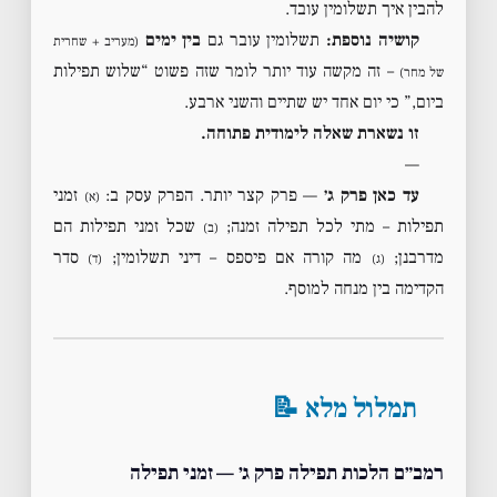
להבין איך תשלומין עובד.
קושיה נוספת:
תשלומין עובר גם
בין ימים
(מעריב + שחרית
– זה מקשה עוד יותר לומר שזה פשוט “שלוש תפילות
של מחר)
ביום,” כי יום אחד יש שתיים והשני ארבע.
זו נשארת שאלה לימודית פתוחה.
—
עד כאן פרק ג׳
— פרק קצר יותר. הפרק עסק ב:
זמני
(א)
תפילות – מתי לכל תפילה זמנה;
שכל זמני תפילות הם
(ב)
מדרבנן;
מה קורה אם פיספס – דיני תשלומין;
סדר
(ג)
(ד)
הקדימה בין מנחה למוסף.
תמלול מלא 📝
רמב״ם הלכות תפילה פרק ג׳ — זמני תפילה