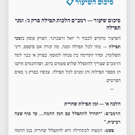
סיכום השיעור 📋
סיכום שיעור — רמב״ם הלכות תפילה פרק ג׳: זמני
תפילה
השיעור מוקדש לכבוד ר׳ יואל ורצברגר. הפרק עוסק ב
זמני
תפילה
— מתי לכל תפילה זמנה, מה קורה אם פיספס, דיני
תשלומין, וסדר הקדימה בין מנחה למוסף. בפרק א׳ כבר למד
הרמב״ם שצריך להתפלל שלוש פעמים ביום, ושהחכמים תיקנו
הן מספר תפילות והן זמנים לכל תפילה. עכשיו בפרק ג׳ באים
הפרטים.
—
הלכה א׳ — זמן תפילת שחרית
הרמב״ם: “יתחיל להתפלל עם הנץ החמה… עד סוף שעה
רביעית.”
פשט:
המצוה לכתחילה היא להתפלל שחרית בנץ החמה