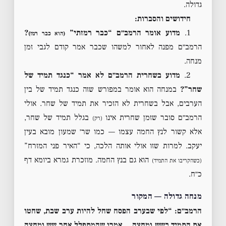
גדולה.
חידושים והסברות:
1.
מדוע אומר הרמב״ם “כבר רמזתי”
?
(הוא כבר רמז)
הרמב״ם מפנה לאחור למשהו שכבר אמר קודם לגבי זמן
מנחה.
2.
מדוע בשחרית הרמב״ם לא אמר “כנגד תמיד של
שחר”?
במנחה הוא אומר במפורש שזה כנגד תמיד של בין
הערבים, אבל בשחרית לא הזכיר את תמיד של שחר. אולי
הרמב״ם סובר שזמן שחרית אינו
בגלל תמיד של שחר,
(רק)
אלא קשור לנץ החמה עצמו — כמו שר׳ שמעון מובא בעין
יעקב. למרות שזו אולי אותה הלכה, כי “האיר פני המזרח”
הוא גם בנץ החמה. מוזכרת גמרא ביומא דף
(כשהקריבו את התמיד)
כ״ח.
מנחה גדולה — המקור
הרמב״ם: “לפי שבערב הפסח שחל להיות ערב שבת, שחטו
את התמיד בשש ומחצה… אמרו שהמתפלל אחר שש ומחצה