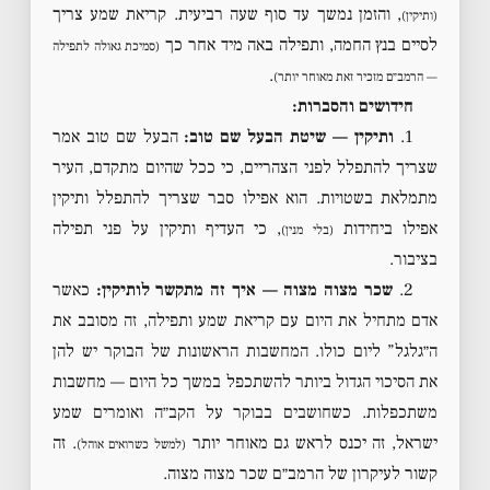
, והזמן נמשך עד סוף שעה רביעית. קריאת שמע צריך
(ותיקין)
לסיים בנץ החמה, ותפילה באה מיד אחר כך
(סמיכת גאולה לתפילה
.
— הרמב״ם מזכיר זאת מאוחר יותר)
חידושים והסברות:
1.
ותיקין — שיטת הבעל שם טוב:
הבעל שם טוב אמר
שצריך להתפלל לפני הצהריים, כי ככל שהיום מתקדם, העיר
מתמלאת בשטויות. הוא אפילו סבר שצריך להתפלל ותיקין
אפילו ביחידות
, כי העדיף ותיקין על פני תפילה
(בלי מנין)
בציבור.
2.
שכר מצוה מצוה — איך זה מתקשר לותיקין:
כאשר
אדם מתחיל את היום עם קריאת שמע ותפילה, זה מסובב את
ה״גלגל” ליום כולו. המחשבות הראשונות של הבוקר יש להן
את הסיכוי הגדול ביותר להשתכפל במשך כל היום — מחשבות
משתכפלות. כשחושבים בבוקר על הקב״ה ואומרים שמע
ישראל, זה יכנס לראש גם מאוחר יותר
. זה
(למשל כשרואים אוהל)
קשור לעיקרון של הרמב״ם שכר מצוה מצוה.