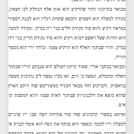
מבואר בתיקוני זוהר שהרקיע הוא אות אלף הנחלק לב׳ חצאין,
נקודה למעלה הוא השמים והכסא שתחת רגליו הוא לבנת הספיר
כמראה רקיע והוא סוד נקודת חל״ם בגי׳ י״ה במ״ק. ונקודה למטה
הוא החיות שעל ראשם דמות רקיע והוא סוד נקודת חר״ק בגי׳ ו״ה
במ״ק. והויו שבתוך האלף הוא הרקיע עצמו. וביחד יו״י הוא מספר
הוי״ה.
ומבואר בכתבי אר״י, שסוד תיקון העולם הוא שנבקע הוי״ו שבתוך
האלף ומתמלא, ונעשה ב׳ ווים, ואז מכ״ו נעשה ל״ב נתיבות מעשה
בראשית. והביקוע הזה מבאר המגיד ממעזריטש שזה רוקע הארץ
שהוא מוצא את הלבנוניות שבתוך האות עצמו והוא המשכת קו
א״ס.
ואיתא בספרי קדמונים שזה סוד פתיחת הפה שבו י״ו שיניים
למעלה וי״ו למטה וכאשר הוא פותח את הפה הוא אומר הברת א׳
שהוא הברה ראשונה, וזה הכוונה של יהא רעווא קדמך דתפתח