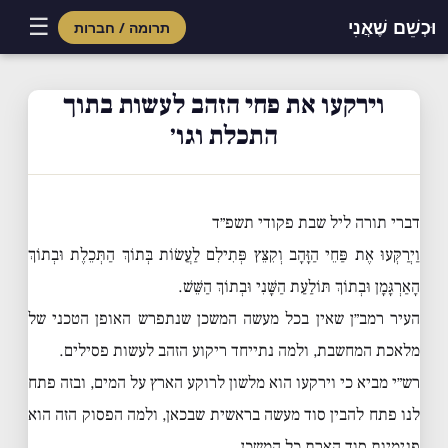
☰
וּכְשֵׁם שֶׁאֲנִי
תרומה / חברות
Skip
to
וירקעו את פחי הזהב לעשות בתוך
content
התכלת וגו׳
דברי תורה ליל שבת פקודי תשפ״ד
וַיְרַקְּעוּ אֶת פַּחֵי הַזָּהָב וְקִצֵּץ פְּתִילִם לַעֲשׂוֹת בְּתוֹךְ הַתְּכֵלֶת וּבְתוֹךְ
הָאַרְגָּמָן וּבְתוֹךְ תּוֹלַעַת הַשָּׁנִי וּבְתוֹךְ הַשֵּׁשׁ.
העיר רמב״ן שאין בכל מעשה המשכן שנתפרש האופן הטכני של
מלאכת המחשבת, ולמה נתייחד ריקוע הזהב לעשות פסילים.
רש״י מביא כי וירקעו הוא מלשון לרוקע הארץ על המים, ובזה פתח
לנו פתח להבין סוד מעשה בראשית שבכאן, ולמה הפסוק הזה הוא
פנימיות סוד הארת כל המשכן.