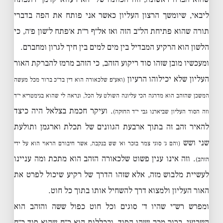
ליבאי, שיומשך הרצון העליון כאשר אני פותח את הפה בדברי
תורה שהוא פתיחת הל״ב הזה ואז אל״ף ר״ת א׳פתח ל׳שון פ׳ה, כי
הלשון הוא הרקיע המבדיל בין מים למים בין חיך לגרון ומחברם.
ומעכשיו מובן שזהו סוד ריקוע הזהב, כי הזהב מרמז להברקת האור
העליון שלא יכילוהו הרעיון
(ואע״פ שלכאורה הוא דין בד״כ ברור מכל מעשה
המשכן שהזהב הוא מדרגה הכי עליונה השולט על הכל, ונראה לי שהוא בגימטריא י״ד
. ועיקר חכמת בצלאל היה כיצד
וזה הסוד העליון שביארנו גבי י״ד החזקה)
להאיר זהב זה בתוך ארבעת הגוונים של תכלת וארגמן ותולעת
שני ושש
(והם ג׳ סוגי צמר בזכר וא׳ שש בנקבה, אשר חיבורם הראוי הוא על ידי
. וזה אינו ענין פשוט שלכאורה הזהב הוא מתכת ומה עניינו
הזהב)
לעשיית מלבוש מזה, אלא שזהו הדרך של רקיע שיכול לפרט את
האור העליון ולמצוא דרך להשחיל אותו בתוך כל חוט.
ומפרש רש״י שהיו ד׳ סוגים וכל חוט כפול ששה והזהב הוא
השביעי, ברור מכך שזהו הסוד, ובכללות הוא כ״ח שהוא סוד כ״ח