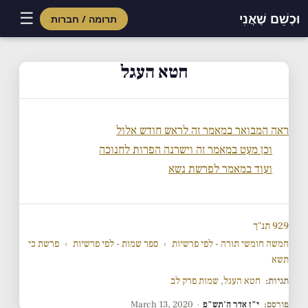
☰
וּכְשֵׁם שֶׁאֲנִי
תרומה / חברות
Skip
to
חטא העגל
content
ראה המבואר במאמר זה לראש חודש אלול
וכן מעט במאמר זה וישרנה הפרות לחנוכה
ועוד במאמר לפרשת נשא
929 תנ"ך
חמשה חומשי תורה - לפי פרשיות
›
ספר שמות - לפי פרשיות
›
פרשת כי
תשא
תגיות:
חטא העגל
,
שמות פרק לב
פורסם:
י"ז אדר ה'תש"פ
·
March 13, 2020