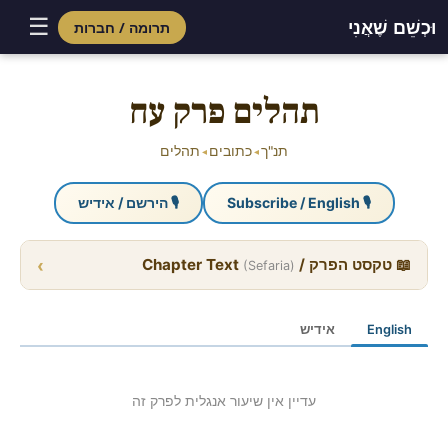
☰
וּכְשֵׁם שֶׁאֲנִי
תרומה / חברות
Skip
to
תהלים פרק עח
content
תנ"ך
כתובים
תהלים
◂
◂
🎙 Subscribe / English
🎙 הירשם / אידיש
›
📖 טקסט הפרק / Chapter Text
(Sefaria)
English
אידיש
עדיין אין שיעור אנגלית לפרק זה