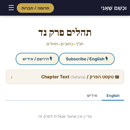
☰
וּכְשֵׁם שֶׁאֲנִי
תרומה / חברות
Skip
to
תהלים פרק נד
content
תנ"ך
כתובים
תהלים
◂
◂
🎙 Subscribe / English
🎙 הירשם / אידיש
›
📖 טקסט הפרק / Chapter Text
(Sefaria)
English
אידיש
עדיין אין שיעור אנגלית לפרק זה