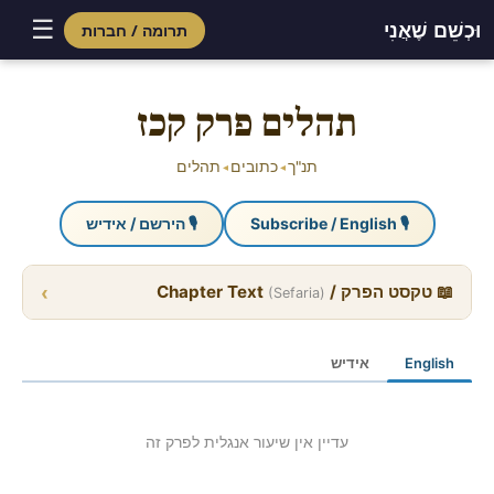
☰
וּכְשֵׁם שֶׁאֲנִי
תרומה / חברות
Skip
to
תהלים פרק קכז
content
תנ"ך
כתובים
תהלים
◂
◂
🎙 Subscribe / English
🎙 הירשם / אידיש
›
📖 טקסט הפרק / Chapter Text
(Sefaria)
English
אידיש
עדיין אין שיעור אנגלית לפרק זה