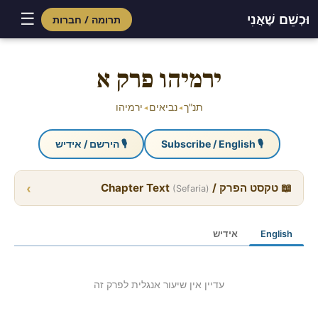
☰
וּכְשֵׁם שֶׁאֲנִי
תרומה / חברות
Skip
to
ירמיהו פרק א
content
תנ"ך
נביאים
ירמיהו
◂
◂
🎙 Subscribe / English
🎙 הירשם / אידיש
›
📖 טקסט הפרק / Chapter Text
(Sefaria)
English
אידיש
עדיין אין שיעור אנגלית לפרק זה