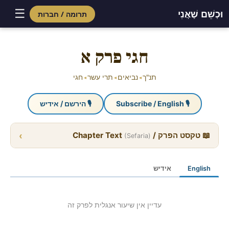
☰
וּכְשֵׁם שֶׁאֲנִי
תרומה / חברות
Skip
to
חגי פרק א
content
תנ"ך
נביאים
תרי עשר
חגי
◂
◂
◂
🎙 Subscribe / English
🎙 הירשם / אידיש
›
📖 טקסט הפרק / Chapter Text
(Sefaria)
English
אידיש
עדיין אין שיעור אנגלית לפרק זה