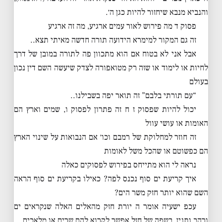
והנביא מנבא שיחזור להיות כגן ה׳.
פסוק ד מה פירוש לאור עמים ארגיע, מה זה ארגיע
זה גם המקור למימרא הידועה תורה חדשה מאיתי תצא..
אבל אני לא בטוח אם הוא מתכוון פה לתורה במובן של דרך
לחיות או לימוד או שזה רק מטואפורה לצדק שיעשה השם דין נכון
בעולם
“עם תורתי בלבם” זה תואר יפה בשבילנו..
יכול להיות שפסוק ז ח זה פתרון לפסוק ו, שמים וארץ הם
האומות או עושי עוול
זה חוזר למחלוקת של רמבם וכו׳ אם הנבואות על שינוי הארץ
הם כפשוטם או שהכל משל לאומות
נראה לי הוא מתייחס בפירוש לפסוקים כאלה
איך קריעת ים סוף נכנס לפה? כאילו בקריעת ים סוף הראה
השם שהוא יותר חזק משר הים?
עכפ ישעיה אומר ה יורת חזק מהאלים האלה שנקראים ים
ורהב ותנין, בשפה של חזל אפשר לקרוא להם שרים או מלאכים