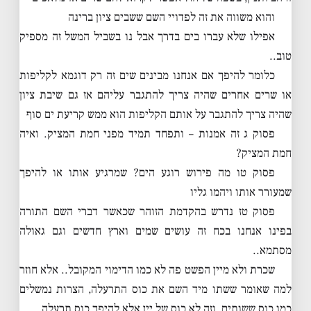
והוא משווה את זה לפדויי השם ששבים ציון ברינה
אפילו שלא עברו בים בדרך אבל נו בשביל המשל זה מספיק
טוב..
כלומר להיפך אם אנחנו מבינים שים זה רק דוגמא לקליפות
או שרים אחרים שהיה צריך להתגבר עליהם אז גם שיבת ציון
שהיה צריך להתגבר על אותם הקליפות הוא ממש קריעת ים סוף
פסוק ג זה אמנות – ותפחד תמיד מפני חמת המציק. ואיה
חמת המציק?
פסוק טו מה פירוש רוגע הים? שמרגיע אותו או להיפך
שמעורר אותו ויהמו גליו
פסוק טז נדרש בהקדמת הזוהר שכאשר דברי השם התורה
בפינו אנחנו בכח זה עושים שמים וארץ חדשים וגם גאולה
מסתמא..
שכרת ולא מיין הפשט פה לא כמו הדימוי המקובל.. אלא חוזר
למה שאומר ששתו מיד השם את כוס התרעלה, הצרות נמשלים
כמו כוס ששותים, וזה לא כוס של יין אלא להיפך כוס תרעלה..