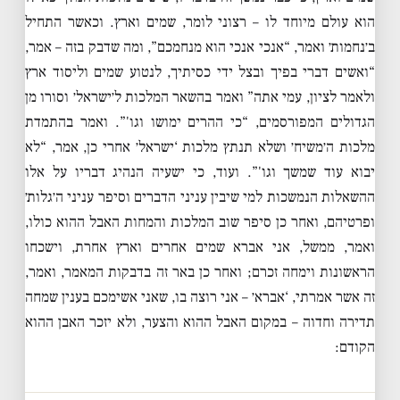
הוא עולם מיוחד לו – רצוני לומר, שמים וארץ. וכאשר התחיל
ב׳נחמות׳ ואמר, “אנכי אנכי הוא מנחמכם”, ומה שדבק בזה – אמר,
“ואשים דברי בפיך ובצל ידי כסיתיך, לנטוע שמים וליסוד ארץ
ולאמר לציון, עמי אתה” ואמר בהשאר המלכות ל׳ישראל׳ וסורו מן
הגדולים המפורסמים, “כי ההרים ימושו וגו'”. ואמר בהתמדת
מלכות ה׳משיח׳ ושלא תנתץ מלכות ‘ישראל׳ אחרי כן, אמר, “לא
יבוא עוד שמשך וגו'”. ועוד, כי ישעיה הנהיג דבריו על אלו
ההשאלות הנמשכות למי שיבין עניני הדברים וסיפר עניני ה׳גלות׳
ופרטיהם, ואחר כן סיפר שוב המלכות והמחות האבל ההוא כולו,
ואמר, ממשל, אני אברא שמים אחרים וארץ אחרת, וישכחו
הראשונות וימחה זכרם; ואחר כן באר זה בדבקות המאמר, ואמר,
זה אשר אמרתי, ‘אברא׳ – אני רוצה בו, שאני אשימכם בענין שמחה
תדירה וחדוה – במקום האבל ההוא והצער, ולא יזכר האבן ההוא
הקודם: