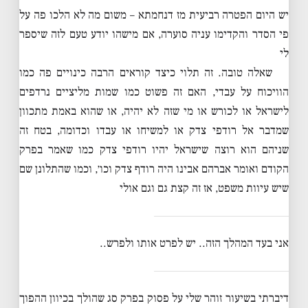
יש היום הפטרה רביעית מז דנחמתא – משום מה לא הלכו פה על
פי הסדר והקדימו עניה סוערה, אם מישהו יודע טעם לזה שיספר
לי
שאלה טובה. זה תלוי כיצד קוראים הרבה כינויים פה כמו
הוויכוח על עבדי, האם זה פשוט כמו שמות מליציים נרדפים
לישראל או לכורש או מי שזה לא יהיה, או שהוא באמת מתכוון
שמדבר אל רודפי צדק או למשיחו או עבדו וכדומה, בטח זה
שניהם הוא רוצה שישראל יהיו רודפי צדק כמו שאמר בפרק
הקודם ואומר אברהם אבינו היה רודף צדק וכו׳, וכמו שהתלונן שם
שיש עיוות משפט, אז זה קצת גם וגם אולי
אני בעד המהלך הזה.. יש לפרט אותו ולפרש..
דיברתי בשיעור זוהר שלי על פסוק בפרק סג שהולך בכיוון ההפוך