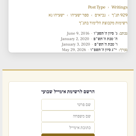
Post Type
›
Writings
929 תנ"ך
›
נביאים
›
ספר ישעיהו
›
ישעיהו נא
רשימות מקבוצת הלימוד בתנ"ך
נכתב:
ג' סיון ה'תשע"ו
·
June 9, 2016
ה' טבת ה'תש"פ
·
January 2, 2020
ו' טבת ה'תש"פ
·
January 3, 2020
נערך:
י"ג סיון ה'תשפ"ו
·
May 29, 2026
הרשם לרשימת אימייל שבועי