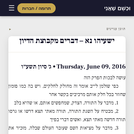
☰
וּכְשֵׁם שֶׁאֲנִי
תרומה / חברות
Skip
to
תוכן עניינים
▼
content
ישעיהו נא – דברים מקבוצת הדיון
Thursday, June 09, 2016 • ג׳ סיון תשע״ו
עושה לבכות הפרק הזה
כפי שזלמן לייב אומר זה מחולק לחלקים, ויש בה כמו פזמון
שחוזר בכל חלק אותם מרכיבים בקשר אחר
1, מדבר על התורה, הצדק, שמחפשים אותם, או שהיא בלב
2, מבטיח על השגת התורה, תורה מאתי תצא דרשו או גרסו
תורה חדשה מאתי תצא, ואשים דברי בפיך
3, מדבר על מציאות השם שעובר העולם שבלה, מזכיר את