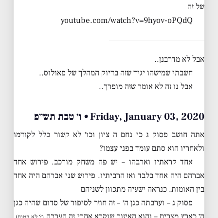
של זה
youtube.com/watch?v=9hyov-oPQdQ
אבל לא מדרבנן..
חשבתי שמישהו יגיד שזה בדיוק המהלך של פאולוס..
אבל נו זה לא אומר שזה מופרך..
Friday, January 03, 2020 • ו׳ טבת תש״פ
אתה חושב פסוק ג כי נחם ה ציון וכו׳ לא קשור כלל לקודמו
ולאחריו הוא סתם עומד בפני עצמו?
אחד קראתיו וארבהו – יש פה משחק מורכב. פירוש אחד
אברהם היה אחד בלבד ואז הרביתיו. פירוש שני אברהם היה אחד
בין האומות. כנראה ישעיה מתכוון לשניהם
פסוק ג – וערבתה כגן ה׳ – זה חוזר לסיפור של סדום שהיה כגן
ה׳ כארץ מצרים – והוא האיזור שנקרא אחרי זה הערבה
,
(? לא בטוח)