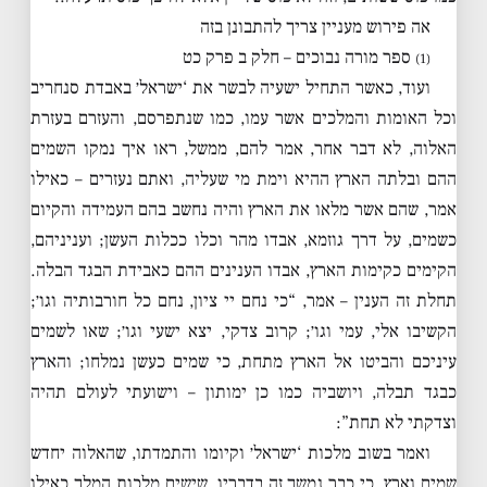
אה פירוש מעניין צריך להתבונן בזה
ספר מורה נבוכים – חלק ב פרק כט
(1)
ועוד, כאשר התחיל ישעיה לבשר את ‘ישראל׳ באבדת סנחריב
וכל האומות והמלכים אשר עמו, כמו שנתפרסם, והעזרם בעזרת
האלוה, לא דבר אחר, אמר להם, ממשל, ראו איך נמקו השמים
ההם ובלתה הארץ ההיא וימת מי שעליה, ואתם נעזרים – כאילו
אמר, שהם אשר מלאו את הארץ והיה נחשב בהם העמידה והקיום
כשמים, על דרך גוזמא, אבדו מהר וכלו ככלות העשן; ועניניהם,
הקימים כקימות הארץ, אבדו הענינים ההם כאבידת הבגד הבלה.
תחלת זה הענין – אמר, “כי נחם יי ציון, נחם כל חורבותיה וגו׳;
הקשיבו אלי, עמי וגו׳; קרוב צדקי, יצא ישעי וגו׳; שאו לשמים
עיניכם והביטו אל הארץ מתחת, כי שמים כעשן נמלחו; והארץ
כבגד תבלה, ויושביה כמו כן ימותון – וישועתי לעולם תהיה
וצדקתי לא תחת”:
ואמר בשוב מלכות ‘ישראל׳ וקיומו והתמדתו, שהאלוה יחדש
שמים וארץ, כי כבר נמשך זה בדבריו, שישים מלכות המלך כאילו