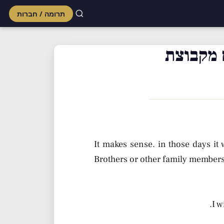
תרומה / חברות
Skip
to
 מקבוצת
content
It makes sense. in those days it 
Brothers or other family members i
I w