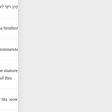
טוב רשי לא
a brother.
 comments,
 be mature
of this
tits. wow.