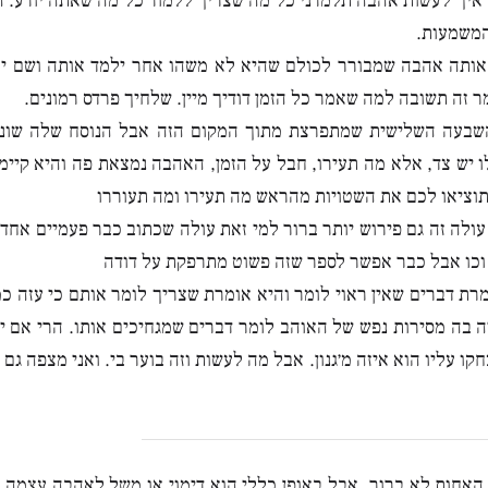
איך לעשות אהבה תלמדני כל מה שצריך ללמוד כל מה שאתה יודע. 
המשמעות.
אותה אהבה שמבורר לכולם שהיא לא משהו אחר ילמד אותה ושם יע
מר זה תשובה למה שאמר כל הזמן דודיך מיין. שלחיך פרדס רמונים.
שבעה השלישית שמתפרצת מתוך המקום הזה אבל הנוסח שלה שונ
ו יש צד, אלא מה תעירו, חבל על הזמן, האהבה נמצאת פה והיא קיימ
תוציאו לכם את השטויות מהראש מה תעירו ומה תעוררו
עולה זה גם פירוש יותר ברור למי זאת עולה שכתוב כבר פעמיים אחד 
 וכו אבל כבר אפשר לספר שזה פשוט מתרפקת על דודה
רת דברים שאין ראוי לומר והיא אומרת שצריך לומר אותם כי עזה 
 בה מסירות נפש של האוהב לומר דברים שמגחיכים אותו. הרי אם יתן
חקו עליו הוא איזה מ׳גנון. אבל מה לעשות וזה בוער בי. ואני מצפה גם לא
האחות לא ברור, אבל באופן כללי הוא דימוי או משל לאהבה עצמה.