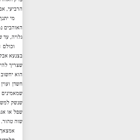
הרביעי, אב
מי יתנך
האוהבים נמ
גלויה, עד 
וכולם 
בצנעא אבל 
שצריך להיו
הוא יחשוב 
חשדן ועוין
שמאמינים ל
שנשק למשה,
שפל או אגו
שזה טהור. ב
אמצאך ב