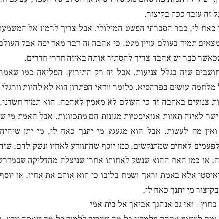
ל זה עובד ככה בקיצור.
 כאח לי, כבר הסברתי הפשט המילולי. אבל צריך לרמוז אל המשמעות 
צאים תמיד בעולם עויין מעט. כי אהבה זה דבר מאד יפה אבל העול
שכאשר כבר יש אהבה צריך להסתיר אותה באיזה חדרי חדרים.
חושבים שזה בגלל צניעות. אבל זה רק התירוץ. הפליאה כמו שאמר
מלחמה עושים בפרהסיא. כלומר וודאי הפתרון הוא לא להיות וורגלי
ת צנועים באהבה זה כי העולם לא מאמין לאהבה. הוא תמיד חשדני.
ישר לאיזה תאוות אגואיסטיות מגונות הם מתכוונות. אבל האמת מי ש
 ואין מה לעשות. אבל הוא מגעגע מי יתנך כאח לי, מי יתן שיהי
פעמים לאחים שמתנקשים, כמו יוסף שהתוודע לאחיו ונשק להם, שזה
 או כמו האח ההוא שנשק לאחותו אחרי שניצלה מהדליקה שבמדרש 
איסטי אלא באמת וראך ושמח בליבו כי הוא אוהב את אחיו, או יוסף 
קיצור מי יתנך כאח לי.
חוץ – ואז גם אנהגך אביאך אל בית אמי