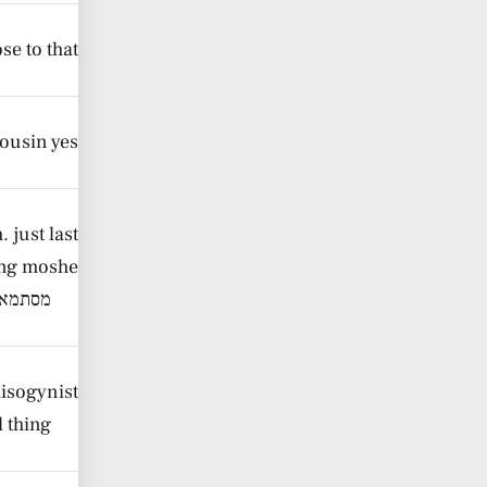
se to that
cousin yes
 just last
ing moshe
מסתמא 
sogynist..
l thing