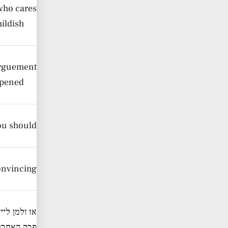
who cares
hildish
 arguement
ppened
ou should
onvincing
אז זלמן לי
פרק האחרון