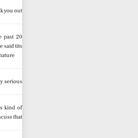
ck you out
e past 20
 said tits
mature
y serious
is kind of
cuss that.