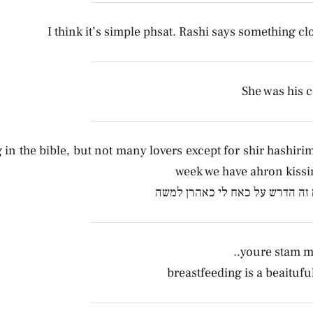
I think it’s simple phsat. Rashi says something clo
She was his 
in the bible, but not many lovers except for shir hashirim.
week we have ahron kiss
זה הדרש על כאח לי כאהרן למשה
youre stam mi
breastfeeding is a beaitufu