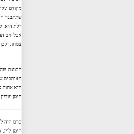
מקודם עליה
שתתבגר וית
דלת היא. ל
אבל אם תתנ
צמחו, ולכן
הכוונה שה
האוהבים של
היא אחות א
הזמן ועדיין
כרם היה לש
הזמן ליין,