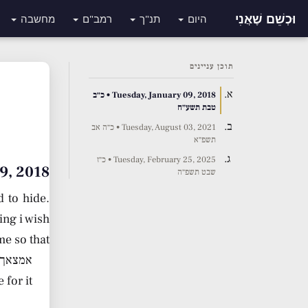
וּכְשֵׁם שֶׁאֲנִי
היום
תנ"ך
רמב"ם
מחשבה
תוכן עניינים
Tuesday, January 09, 2018 • כ״ב
טבת תשע״ח
Tuesday, August 03, 2021 • כ״ה אב
תשפ״א
Tuesday, February 25, 2025 • כ״ז
ary 09, 2018
שבט תשפ״ה
d to hide.
ing i wish
me so that
אמצאך ב
for it.