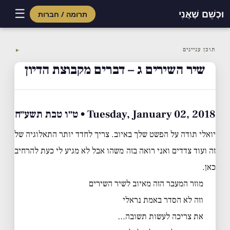
☰
וּכְשֵׁם שֶׁאֲנִי
תרומה / חברות
Skip
to
תוכן עניינים
▼
content
שיר השירים ג – דברים מקבוצת הדיון
Tuesday, January 02, 2018 • ט״ו טבת תשע״ח
יואלי תודה על הפשט שלך באיוב. צריך לחדד יותר התאלוגיה של
זה ועוד צדדים ואני רואה בזה משהו אבל לא מגיע לי כעת להרחיב
כאן.
מוזר המעבר הזה מאיוב לשיר השירים
וזה לא הסדר באמת נראלי
את צריכה לעשות תשובה…