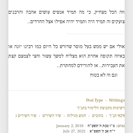
וזה הכל מצחיק, כי מה תמיד אנשים עושים אהבה והרבנים
צועקים זה תמיד היה ותמיד יהיה אפילו אצל החרדים..
אולי אם יש ממש בעל מוסר שדורש כל היום כמו רבינו יונה או
באיזה תקופה אחרת הוא מצליח למשך עשור וחצי לצמצם קצת
את העבירות.. או להורידם למחתרת..
וגם זה לא בטוח
Post Type
›
Writings
רשימות מקבוצת הלימוד בתנ"ך
929 תנ"ך
›
כתובים
›
חמש מגילות
›
שיר השירים
›
שיר השירים ג
נכתב:
ט"ו טבת ה'תשע"ח
·
January 2, 2018
י"ח אב ה'תשפ"א
·
July 27, 2021