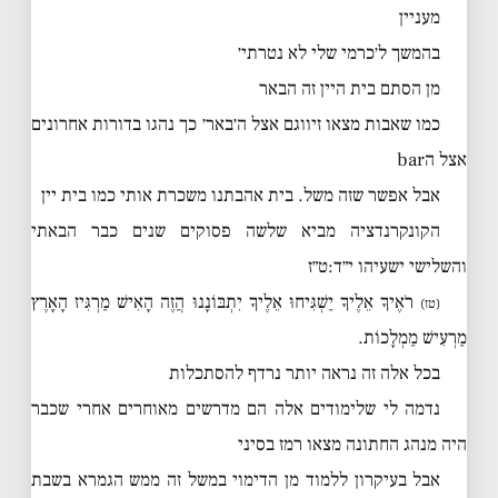
מעניין
בהמשך ל׳כרמי שלי לא נטרתי׳
מן הסתם בית היין זה הבאר
כמו שאבות מצאו זיווגם אצל ה׳באר׳ כך נהגו בדורות אחרונים
אצל הbar
אבל אפשר שזה משל. בית אהבתנו משכרת אותי כמו בית יין
הקונקרנדציה מביא שלשה פסוקים שנים כבר הבאתי
והשלישי ישעיהו י״ד:ט״ז
רֹאֶיךָ אֵלֶיךָ יַשְׁגִּיחוּ אֵלֶיךָ יִתְבּוֹנָנוּ הֲזֶה הָאִישׁ מַרְגִּיז הָאָרֶץ
(טז)
מַרְעִישׁ מַמְלָכוֹת.
בכל אלה זה נראה יותר נרדף להסתכלות
נדמה לי שלימודים אלה הם מדרשים מאוחרים אחרי שכבר
היה מנהג החתונה מצאו רמז בסיני
אבל בעיקרון ללמוד מן הדימוי במשל זה ממש הגמרא בשבת