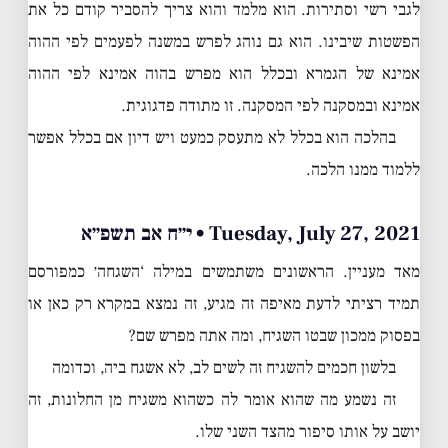
לגבי רשי וסתירות. הוא מלמד והוא צריך להסביר קודם כל את
הפשטות שיבינו. הוא גם נוהג לפרש במשנה לפעמים לפי ההוה
אמינא של הגמרא ובכלל הוא מפרש בהוה אמינא לפי ההוה
אמינא ובמסקנה לפי המסקנה. זו מתודה פדגוגית.
בהלכה הוא בכלל לא מתעסק כמעט ויש דיון אם בכלל אפשר
ללמוד ממנו הלכה.
Tuesday, July 27, 2021 • י״ח אב תשפ״א
מאד מעניין. הראשונים משתמשים במילה ‘השגחה׳ כמפורסם
תמיד רציתי לדעת מאיפה זה מגיע, זה נמצא במקרא רק כאן או
בפסוק ממכון שבטו השגיח, ומה אתה מפרש שם?
בלשון חכמים להשגיח זה לשים לב, לא אשגח ביה, וכדומה
זה נשמע מה שהוא אומר לה כשהוא משגיח מן החלונות, זה
יושב על אותו סיפור מהצד השני שלו.