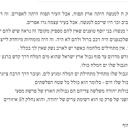
ק ח למנשה היתה ארץ תפוח, אבל העיר תפוח היתה לאפרים. זה ד
יב וכו׳ היו שייכם למנשה. אבל בעיר עצמה גרו אפרים.
 מנשה/ בני יוסף טוענים שאין להם מספיק מקום? זה נראה שיש להם י
לכנענים היה רכב ברזל ולהם לא היה. זה היה מומחיות מיוחדת לייצ
. אין מתחילים מלחמה כאשר יש לאויב נשק שאין לך בכלל .
ורש מדרום עד סוף גבול ארץ ישראל שהוא מים המלח דרך קדש ברנע עד
גבול שלו ים המלח כולו.
גבול שלו מתחיל מתחילת ים המלח ומגיע לים, ועובר דרך הרבה ציונים
ול שלו הים – כלומר הוא כולל כל שטח הפלשתים
ולות יהודה משלשה צדיהם הם גבולות הארץ של פרשת מסעי
י של פרק טו הוא רשימת ערים של יהודה, והוא נחלק ל5 איזורים
וף