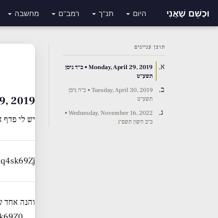
וּכְשֵׁם שֶׁאֲנִי
היום
תנ"ך
רמב"ם
מחשבה
תוכן עניינים
Monday, April 29, 2019 • כ״ד ניסן
תשע״ט
Tuesday, April 30, 2019 • כ״ה ניסן
pril 29, 2019
תשע״ט
Wednesday, November 16, 2022 •
יש לי פדף א
כ״ב חשון תשפ״ג
q4sk69Zj…
והנה אחד ש
k69Z0…