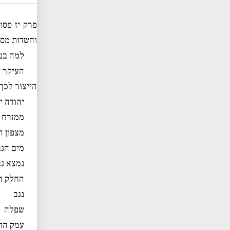
פרק יז פסו
והשדות מסב
למה בני
העיקר ש
הייצור לכך
יהודה י
ממזרח ה
מצפון ה
מים הגב
נמצא גב
החלק השנ
נגב
שפלה
עמק הח