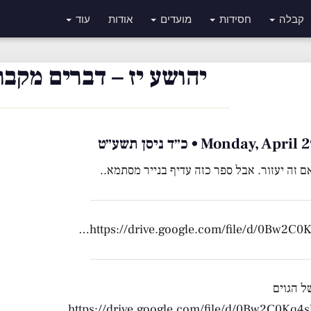
קבלה
חסידות
מועדים
אודות
עוד
יהושע יז – דברים מקבו
Monday, A • כ״ד ניסן תשע״ט
ם זה יעזור. אבל ספר כזה עדיף בנייר מסתמא..
https://drive.google.com/file/d/0Bw2C0K
ל הגוים
https://drive.google.com/file/d/0Bw2C0Kq4s