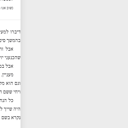
(שוב אנו 
דיברו למעל
בהמשך סיפו
אבל זה 
שהכנעני יו
אבל במל
מעניין.
וגם הוא מק
ויחי ששם ה
כל הנח
היה שייך ל
נקרא בשם נ