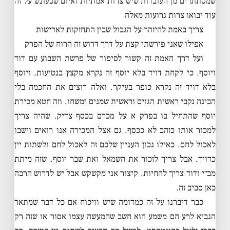
שמסתתרים מן העובדות שיש צרות אמתיות ואיום שכעונש על זה
עוד יבואו צרות גרועות מאלה
צריך באמת להיזהר על הגבול שבין התחזקות לאדישות
אפילו שאני פירשתי קצת על דרך דרוש זה הרוח של הפרק
ועל דרך האמת זה קשור לסיפור של פרשת השבוע עם דוד
ויוסף. כי לקחת דויד בלא יוסף זה נקרא מקצץ בנטיעות. ויוסף
בלא דויד זה נקרא כופר בעיקר. ואלה רוצים את החכמה בלי
הבינה נקבי ראשית הגוים וראשית שמנים ימשחו. וזה חטא מכירת
יוסף שהתחיל בו בפרק א על מכרם בכסף צדיק. שהיה צריך
למכור אותו כזהב לא ככסף. גם אצל המכירה אנו רואים וישבו
לאכול לחם. כאילו נכון העניין שלכם זה לאכול לחם ולשתות יין
כדויד. אבל צריך לזכור את השמאל ואת שבר יוסף. שזה מיתת
מב״י ודוד צריך להחיות. קיצור אני מקשקש אבל יש לדרוש הרבה
כאן סביב זה.
כבר דיברנו על זה כמדומה שיש וויכוח אם כל דבר שמתאר
הנביא לרע הם משמע הוא חשב שהמעשה עצמו אסור או שזה רק