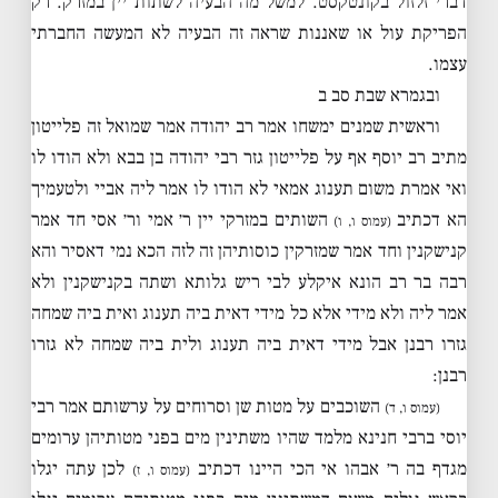
דברי זלזול בקונטקסט. למשל מה הבעיה לשתות יין במזרק. רק
הפריקת עול או שאננות שראה זה הבעיה לא המעשה החברתי
עצמו.
ובגמרא שבת סב ב
וראשית שמנים ימשחו אמר רב יהודה אמר שמואל זה פלייטון
מתיב רב יוסף אף על פלייטון גזר רבי יהודה בן בבא ולא הודו לו
ואי אמרת משום תענוג אמאי לא הודו לו אמר ליה אביי ולטעמיך
הא דכתיב
השותים במזרקי יין ר׳ אמי ור׳ אסי חד אמר
(עמוס ו, ו)
קנישקנין וחד אמר שמזרקין כוסותיהן זה לזה הכא נמי דאסיר והא
רבה בר רב הונא איקלע לבי ריש גלותא ושתה בקנישקנין ולא
אמר ליה ולא מידי אלא כל מידי דאית ביה תענוג ואית ביה שמחה
גזרו רבנן אבל מידי דאית ביה תענוג ולית ביה שמחה לא גזרו
רבנן:
השוכבים על מטות שן וסרוחים על ערשותם אמר רבי
(עמוס ו, ד)
יוסי ברבי חנינא מלמד שהיו משתינין מים בפני מטותיהן ערומים
מגדף בה ר׳ אבהו אי הכי היינו דכתיב
לכן עתה יגלו
(עמוס ו, ז)