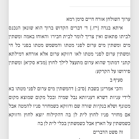
ערוך השולחן אורח חיים סימן רמא
איתא בנדה [י״ז.] ד׳ דברים הקדוש ברוך הוא שונאן הנכנס
לביתו פתאום ואין צריך לומר לבית חבירו והאוחז באמה ומשתין
מים ומשתין מים ערום לפני מטתו והמשמש מטתו בפני כל חי
ומשתין ערום לפני מטתו לאו דווקא ערום אלא אורחא דמילתא
קתני דמתוך שהוא ערום מתעצל לילך לחוץ [מג״א סק״א] ומשתין
פירושו על הקרקע:
סעיף ב
והכי אמרינן בשבת [ס״ב:] דהמשתין מים ערום לפני מטתו בא
לידי עניות דשרא דעניותא נבל שמיה ובכל מקום שמוצא מקום
מטונף ושלא בנקיות שורה שם ודווקא כשמחזיר פניו להמטה אבל
אם מחזיר פניו לחוץ לית לן בה דהקילוח יוצא לחוץ ודווקא
כשמשתין על הארץ אבל כשמשתין בכלי לית לן בה
זה פשט הדברים