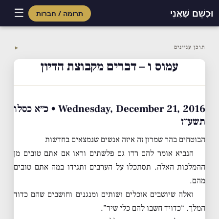
☰
וּכְשֵׁם שֶׁאֲנִי
תרומה / חברות
Skip
to
תוכן עניינים
▼
content
עמוס ו – דברים מקבוצת הדיון
Wednesday, December 21, 2016 • כ״א כסלו
תשע״ז
הבוטחים בהר שמרון זה איזה אנשים שנמצאים בחדשות
הנביא אומר להם רדו גם פלשתים וראו אם אתם טובים מן
ההמלכות האלה. תסתכלו על הערבים ותגידו במה אתם טובים
מהם.
ואלה שיושבים אוכלים ושותים ומנגנים וחושבים שהם כדוד
המלך. “כדויד חשבו להם כלי שיר”.