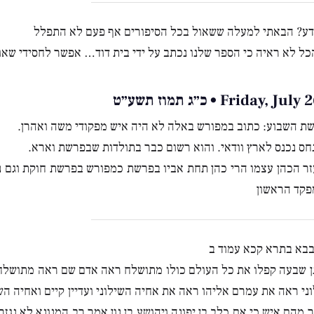
דע? הבאתי למעלה ששאול בכל הסיפורים אף פעם לא התפלל
כל לא ראיה כי הספר שלנו נכתב על ידי בית דוד… אפשר לחסידי שאול
Friday, • כ״ג תמוז תשע״ט
ת השבוע: כתוב במפורש באלה לא היה איש מפקודי משה ואהרן.
חס נכנס לארץ וודאי. והוא רשום כבר בתולדות שבפרשת וארא.
ר הכהן עצמו הרי כהן תחת אביו בפרשת כמפורש בפרשת חוקת וגם נ
מפקד הראשון
בא בתרא קכא עמוד ב
נן שבעה קפלו את כל העולם כולו מתושלח ראה אדם שם ראה מתושל
ני ראה את עמרם אליהו ראה את אחיה השילוני ועדיין קיים ואחיה ה
 מהם איש כי אם כלב בן יפונה ויהושע בן נון אמר רב המנונא לא נגז