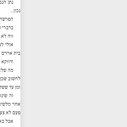
נתן הנב
נכון..
הפרשה מ
בדברי ד
וזה לא 
אולי לפ
בית ארזים 
ודווקא 
מה שלא 
לחשוב שכך 
זמן עד ששל
זה שינ
אחר מלשים 
פעם לא צעק
אבל באמ