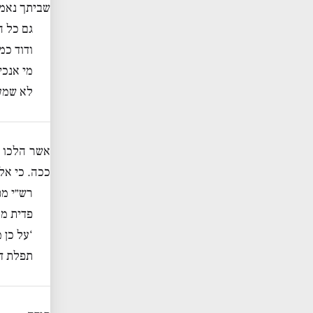
שביתך נאמן
גם כל ה
ודוד כמ
מי אנכי
לא שמענ
אשר הלכו א
ככה. כי אל
רש״י מ
פדית ממ
‘על כן 
תפלת ד