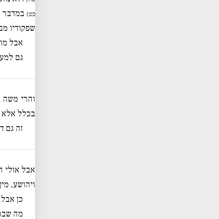
במדבר הז
כט)
שפקודיו מב
אבל מוז
גם למעש
והרי משה ו
בכלל אלא ש
זה גם ד
אבל אולי ה
ויהושע, מי
כן אבל 
מה שבכל