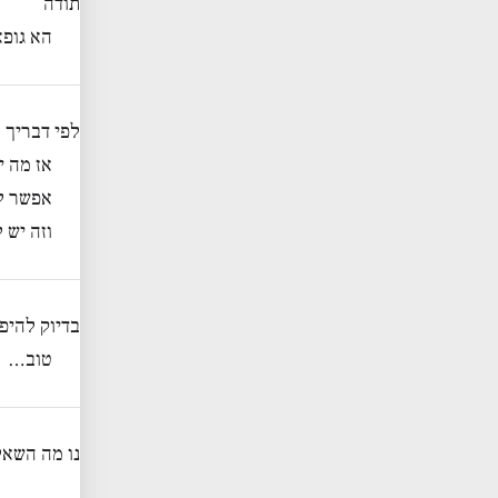
תודה
הא גופא
לפי דבריך 
אז מה י
אפשר לה
וזה יש 
בדיוק להיפ
טוב…
נו מה השאל