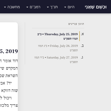
וּכְשֵׁם שֶׁאֲנִי
היום
תנ"ך
רמב"ם
מחשבה
תוכן עניינים
Thursday, July 25, 2019 • כ״ב
תמוז תשע״ט
Friday, July 26, 2019 • כ״ג תמוז
July 25, 2019
תשע״ט
Saturday, July 27, 2019 • כ״ד תמוז
דוד אומר ה
תשע״ט
המקדש שיהי
השראת שכי
יד? אבל
שזה דווקא 
ויכול ל
צריך מלכות